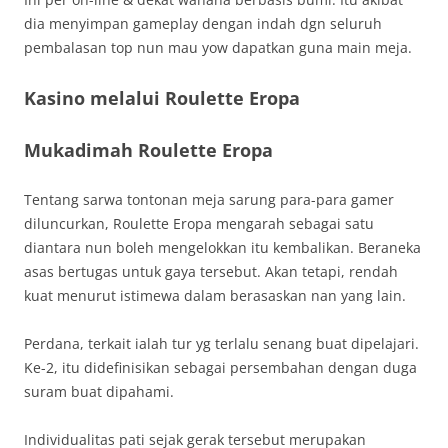
dia menyimpan gameplay dengan indah dgn seluruh
pembalasan top nun mau yow dapatkan guna main meja.
Kasino melalui Roulette Eropa
Mukadimah Roulette Eropa
Tentang sarwa tontonan meja sarung para-para gamer
diluncurkan, Roulette Eropa mengarah sebagai satu
diantara nun boleh mengelokkan itu kembalikan. Beraneka
asas bertugas untuk gaya tersebut. Akan tetapi, rendah
kuat menurut istimewa dalam berasaskan nan yang lain.
Perdana, terkait ialah tur yg terlalu senang buat dipelajari.
Ke-2, itu didefinisikan sebagai persembahan dengan duga
suram buat dipahami.
Individualitas pati sejak gerak tersebut merupakan