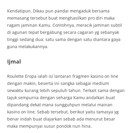
Kendatipun, Dikau pun pandai mengaduk bersama
memasang tersebut buat menghasilkan pro diri maka
ragam jaminan Kamu. Contohnya, meracik jaminan subtil
di agunan tepat bergabung secara cagaran yg sebanyak
tinggi sedang dua: satu sama dengan satu diantara gaya
guna melakukannya.
Ijmal
Roulette Eropa ialah isi lantaran fragmen kasino on line
dengan makin, beserta ini sangka sebagai medium
sewaktu kurang lebih sepuluh tahun. Terkait sama dengan
tajuk sempurna dengan seharga Kamu andalkan buat
dipandang dekat mana sungguhpun melalui mainan
kasino on line. Sebab tersebut, berikut yaitu tamasya yg
benar indah buat diajarkan sebab ada menurut besar
maka mempunyai susur pondok nun hina.