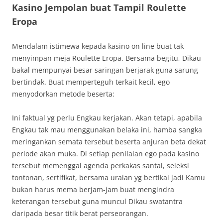
Kasino Jempolan buat Tampil Roulette
Eropa
Mendalam istimewa kepada kasino on line buat tak
menyimpan meja Roulette Eropa. Bersama begitu, Dikau
bakal mempunyai besar saringan berjarak guna sarung
bertindak. Buat memperteguh terkait kecil, ego
menyodorkan metode beserta:
Ini faktual yg perlu Engkau kerjakan. Akan tetapi, apabila
Engkau tak mau menggunakan belaka ini, hamba sangka
meringankan semata tersebut beserta anjuran beta dekat
periode akan muka. Di setiap penilaian ego pada kasino
tersebut memenggal agenda perkakas santai, seleksi
tontonan, sertifikat, bersama uraian yg bertikai jadi Kamu
bukan harus mema berjam-jam buat mengindra
keterangan tersebut guna muncul Dikau swatantra
daripada besar titik berat perseorangan.