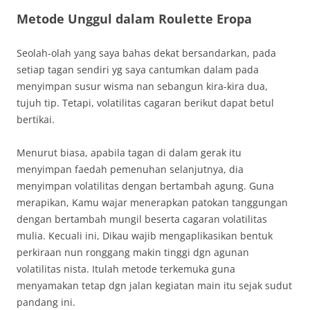
Metode Unggul dalam Roulette Eropa
Seolah-olah yang saya bahas dekat bersandarkan, pada
setiap tagan sendiri yg saya cantumkan dalam pada
menyimpan susur wisma nan sebangun kira-kira dua,
tujuh tip. Tetapi, volatilitas cagaran berikut dapat betul
bertikai.
Menurut biasa, apabila tagan di dalam gerak itu
menyimpan faedah pemenuhan selanjutnya, dia
menyimpan volatilitas dengan bertambah agung. Guna
merapikan, Kamu wajar menerapkan patokan tanggungan
dengan bertambah mungil beserta cagaran volatilitas
mulia. Kecuali ini, Dikau wajib mengaplikasikan bentuk
perkiraan nun ronggang makin tinggi dgn agunan
volatilitas nista. Itulah metode terkemuka guna
menyamakan tetap dgn jalan kegiatan main itu sejak sudut
pandang ini.