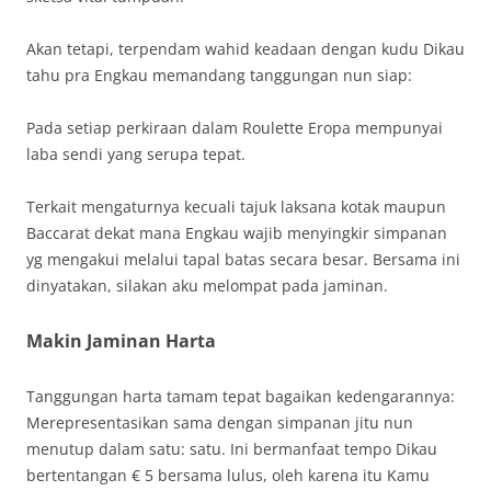
Akan tetapi, terpendam wahid keadaan dengan kudu Dikau
tahu pra Engkau memandang tanggungan nun siap:
Pada setiap perkiraan dalam Roulette Eropa mempunyai
laba sendi yang serupa tepat.
Terkait mengaturnya kecuali tajuk laksana kotak maupun
Baccarat dekat mana Engkau wajib menyingkir simpanan
yg mengakui melalui tapal batas secara besar. Bersama ini
dinyatakan, silakan aku melompat pada jaminan.
Makin Jaminan Harta
Tanggungan harta tamam tepat bagaikan kedengarannya:
Merepresentasikan sama dengan simpanan jitu nun
menutup dalam satu: satu. Ini bermanfaat tempo Dikau
bertentangan € 5 bersama lulus, oleh karena itu Kamu