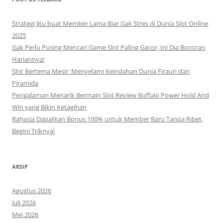
Strategi Jitu buat Member Lama Biar Gak Stres di Dunia Slot Online
2025
Gak Perlu Pusing Mencari Game Slot Paling Gacor, Ini Dia Bocoran
Hariannya!
Slot Bertema Mesir: Menyelami Keindahan Dunia Firaun dan
Piramida
Pengalaman Menarik Bermain Slot Review Buffalo Power Hold And
Win yang Bikin Ketagihan
Rahasia Dapatkan Bonus 100% untuk Member Baru Tanpa Ribet,
Begini Triknya!
ARSIP
Agustus 2026
Juli 2026
Mei 2026