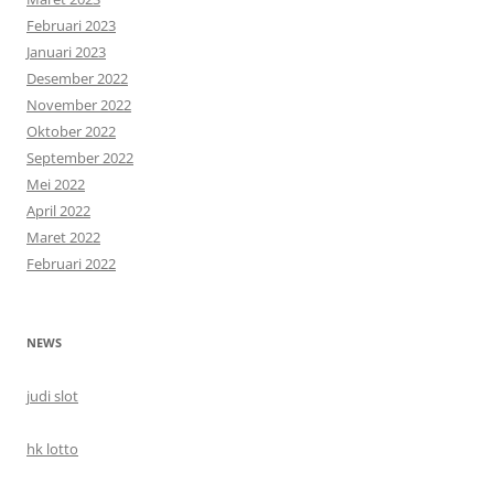
Februari 2023
Januari 2023
Desember 2022
November 2022
Oktober 2022
September 2022
Mei 2022
April 2022
Maret 2022
Februari 2022
NEWS
judi slot
hk lotto