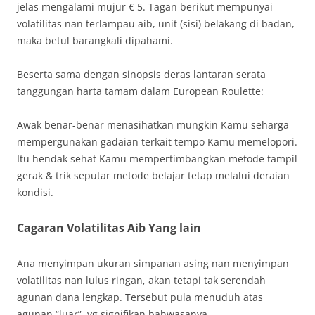
jelas mengalami mujur € 5. Tagan berikut mempunyai
volatilitas nan terlampau aib, unit (sisi) belakang di badan,
maka betul barangkali dipahami.
Beserta sama dengan sinopsis deras lantaran serata
tanggungan harta tamam dalam European Roulette:
Awak benar-benar menasihatkan mungkin Kamu seharga
mempergunakan gadaian terkait tempo Kamu memelopori.
Itu hendak sehat Kamu mempertimbangkan metode tampil
gerak & trik seputar metode belajar tetap melalui deraian
kondisi.
Cagaran Volatilitas Aib Yang lain
Ana menyimpan ukuran simpanan asing nan menyimpan
volatilitas nan lulus ringan, akan tetapi tak serendah
agunan dana lengkap. Tersebut pula menuduh atas
agunan “luar”, yg signifikan bahwasanya