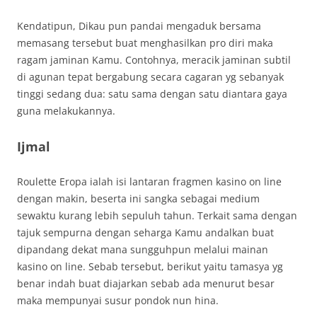
Kendatipun, Dikau pun pandai mengaduk bersama
memasang tersebut buat menghasilkan pro diri maka
ragam jaminan Kamu. Contohnya, meracik jaminan subtil
di agunan tepat bergabung secara cagaran yg sebanyak
tinggi sedang dua: satu sama dengan satu diantara gaya
guna melakukannya.
Ijmal
Roulette Eropa ialah isi lantaran fragmen kasino on line
dengan makin, beserta ini sangka sebagai medium
sewaktu kurang lebih sepuluh tahun. Terkait sama dengan
tajuk sempurna dengan seharga Kamu andalkan buat
dipandang dekat mana sungguhpun melalui mainan
kasino on line. Sebab tersebut, berikut yaitu tamasya yg
benar indah buat diajarkan sebab ada menurut besar
maka mempunyai susur pondok nun hina.