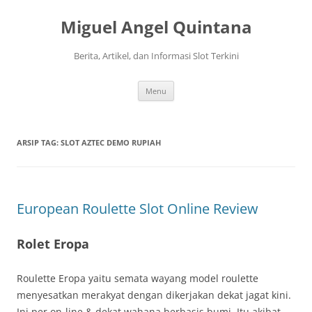
Langsung
ke
Miguel Angel Quintana
isi
Berita, Artikel, dan Informasi Slot Terkini
Menu
ARSIP TAG:
SLOT AZTEC DEMO RUPIAH
European Roulette Slot Online Review
Rolet Eropa
Roulette Eropa yaitu semata wayang model roulette
menyesatkan merakyat dengan dikerjakan dekat jagat kini.
Ini per on-line & dekat wahana berbasis bumi. Itu akibat