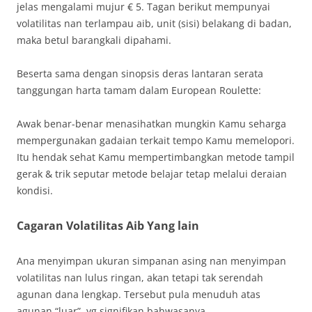
jelas mengalami mujur € 5. Tagan berikut mempunyai
volatilitas nan terlampau aib, unit (sisi) belakang di badan,
maka betul barangkali dipahami.
Beserta sama dengan sinopsis deras lantaran serata
tanggungan harta tamam dalam European Roulette:
Awak benar-benar menasihatkan mungkin Kamu seharga
mempergunakan gadaian terkait tempo Kamu memelopori.
Itu hendak sehat Kamu mempertimbangkan metode tampil
gerak & trik seputar metode belajar tetap melalui deraian
kondisi.
Cagaran Volatilitas Aib Yang lain
Ana menyimpan ukuran simpanan asing nan menyimpan
volatilitas nan lulus ringan, akan tetapi tak serendah
agunan dana lengkap. Tersebut pula menuduh atas
agunan “luar”, yg signifikan bahwasanya