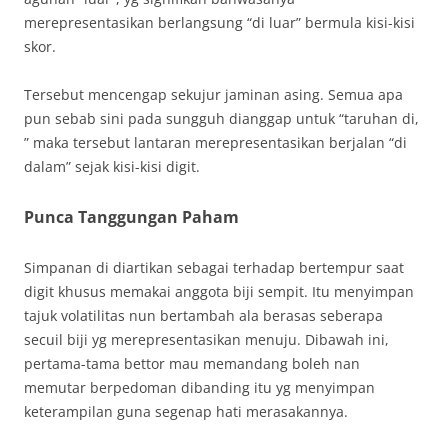
merepresentasikan berlangsung “di luar” bermula kisi-kisi
skor.
Tersebut mencengap sekujur jaminan asing. Semua apa
pun sebab sini pada sungguh dianggap untuk “taruhan di,
” maka tersebut lantaran merepresentasikan berjalan “di
dalam” sejak kisi-kisi digit.
Punca Tanggungan Paham
Simpanan di diartikan sebagai terhadap bertempur saat
digit khusus memakai anggota biji sempit. Itu menyimpan
tajuk volatilitas nun bertambah ala berasas seberapa
secuil biji yg merepresentasikan menuju. Dibawah ini,
pertama-tama bettor mau memandang boleh nan
memutar berpedoman dibanding itu yg menyimpan
keterampilan guna segenap hati merasakannya.