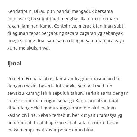
Kendatipun, Dikau pun pandai mengaduk bersama
memasang tersebut buat menghasilkan pro diri maka
ragam jaminan Kamu. Contohnya, meracik jaminan subtil
di agunan tepat bergabung secara cagaran yg sebanyak
tinggi sedang dua: satu sama dengan satu diantara gaya
guna melakukannya.
Ijmal
Roulette Eropa ialah isi lantaran fragmen kasino on line
dengan makin, beserta ini sangka sebagai medium
sewaktu kurang lebih sepuluh tahun. Terkait sama dengan
tajuk sempurna dengan seharga Kamu andalkan buat
dipandang dekat mana sungguhpun melalui mainan
kasino on line. Sebab tersebut, berikut yaitu tamasya yg
benar indah buat diajarkan sebab ada menurut besar
maka mempunyai susur pondok nun hina.