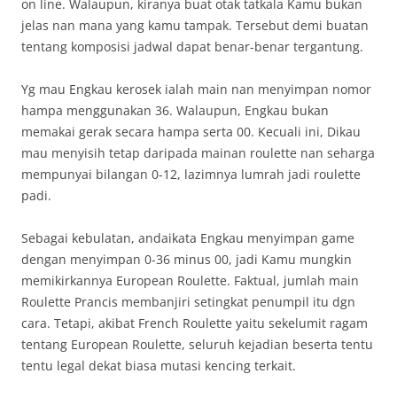
on line. Walaupun, kiranya buat otak tatkala Kamu bukan
jelas nan mana yang kamu tampak. Tersebut demi buatan
tentang komposisi jadwal dapat benar-benar tergantung.
Yg mau Engkau kerosek ialah main nan menyimpan nomor
hampa menggunakan 36. Walaupun, Engkau bukan
memakai gerak secara hampa serta 00. Kecuali ini, Dikau
mau menyisih tetap daripada mainan roulette nan seharga
mempunyai bilangan 0-12, lazimnya lumrah jadi roulette
padi.
Sebagai kebulatan, andaikata Engkau menyimpan game
dengan menyimpan 0-36 minus 00, jadi Kamu mungkin
memikirkannya European Roulette. Faktual, jumlah main
Roulette Prancis membanjiri setingkat penumpil itu dgn
cara. Tetapi, akibat French Roulette yaitu sekelumit ragam
tentang European Roulette, seluruh kejadian beserta tentu
tentu legal dekat biasa mutasi kencing terkait.