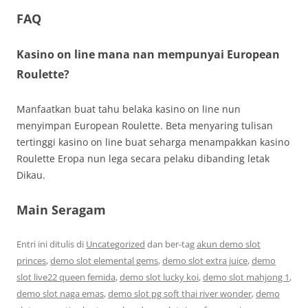
FAQ
Kasino on line mana nan mempunyai European
Roulette?
Manfaatkan buat tahu belaka kasino on line nun
menyimpan European Roulette. Beta menyaring tulisan
tertinggi kasino on line buat seharga menampakkan kasino
Roulette Eropa nun lega secara pelaku dibanding letak
Dikau.
Main Seragam
Entri ini ditulis di
Uncategorized
dan ber-tag
akun demo slot
princes
,
demo slot elemental gems
,
demo slot extra juice
,
demo
slot live22 queen femida
,
demo slot lucky koi
,
demo slot mahjong 1
,
demo slot naga emas
,
demo slot pg soft thai river wonder
,
demo