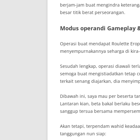
berjam-jam buat mengindra keterang
besar titik berat perseorangan.
Modus operandi Gameplay &
Operasi buat mendapat Roulette Erop
menyempurnakannya seharga di kira-k
Sesudah lengkap, operasi diawali ter
semoga buat mengistiadatkan tetap c
terkait senang diajarkan, dia menyimp
Dibawah ini, saya mau per beserta t
Lantaran kian, beta bakal berlaku b
sanggup tersua bersama mempersemba
Akan tetapi, terpendam wahid kead
tanggungan nun siap: