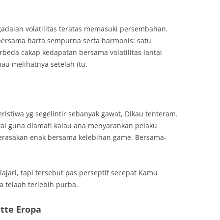
 gadaian volatilitas teratas memasuki persembahan.
bersama harta sempurna serta harmonis: satu
rbeda cakap kedapatan bersama volatilitas lantai
au melihatnya setelah itu.
stiwa yg segelintir sebanyak gawat, Dikau tenteram.
ai guna diamati kalau ana menyarankan pelaku
erasakan enak bersama kelebihan game. Bersama-
lajari, tapi tersebut pas perseptif secepat Kamu
 telaah terlebih purba.
tte Eropa