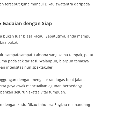
an tersebut guna muncul Dikau swatantra daripada
 Gadaian dengan Siap
a bukan luar biasa kacau. Sepatutnya, anda mampu
ira pokok:
lalu sampai-sampai. Laksana yang kamu tampak, patut
uma pada sekitar sesi. Walaupun, biarpun tamasya
an intensitas nun spektakuler.
anggungan dengan mengelokkan lugas buat jalan.
eserta gaya awak mencuaikan agunan berbeda yg
hkan seluruh sketsa vital tumpuan.
aan dengan kudu Dikau tahu pra Engkau memandang