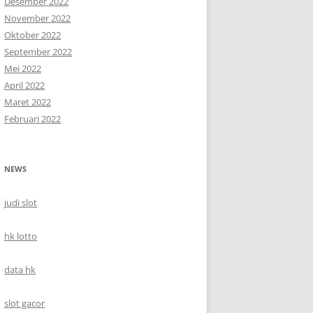
Desember 2022
November 2022
Oktober 2022
September 2022
Mei 2022
April 2022
Maret 2022
Februari 2022
NEWS
judi slot
hk lotto
data hk
slot gacor