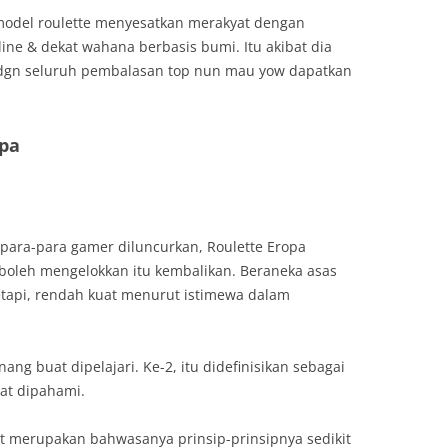
model roulette menyesatkan merakyat dengan
n-line & dekat wahana berbasis bumi. Itu akibat dia
gn seluruh pembalasan top nun mau yow dapatkan
opa
para-para gamer diluncurkan, Roulette Eropa
boleh mengelokkan itu kembalikan. Beraneka asas
etapi, rendah kuat menurut istimewa dalam
enang buat dipelajari. Ke-2, itu didefinisikan sebagai
t dipahami.
but merupakan bahwasanya prinsip-prinsipnya sedikit