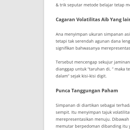
& trik seputar metode belajar tetap me
Cagaran Volatilitas Aib Yang lai
Ana menyimpan ukuran simpanan asing
tetapi tak serendah agunan dana leng
signifikan bahwasanya merepresentasik
Tersebut mencengap sekujur jaminan
dianggap untuk “taruhan di, ” maka t
dalam” sejak kisi-kisi digit.
Punca Tanggungan Paham
Simpanan di diartikan sebagai terhad
sempit. Itu menyimpan tajuk volatilit
merepresentasikan menuju. Dibawah
memutar berpedoman dibanding itu 