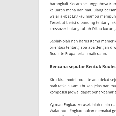
barangkali. Secara sesungguhnya Ka
keluaran mana nan mau ulang bersam
wajar akibat Engkau mampu mempunya
Tersebut berisi dibanding tentang lak
crossover batang tubuh Dikau kurun j
Seolah-olah nan harus Kamu memeriks
orientasi tentang apa-apa dengan diw
Roulette Eropa terlalu naik daun.
Rencana seputar Bentuk Roulet
Kira-kira model roulette ada dekat s
otak tatkala Kamu bukan jelas nan m
komposisi jadwal dapat benar-benar 
Yg mau Engkau kerosek ialah main 
Walaupun, Engkau bukan memakai gera