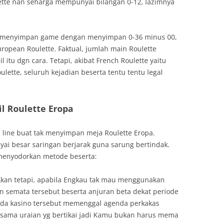
ette nan seharga mempunyai bilangan 0-12, lazimnya
au menyimpan game dengan menyimpan 0-36 minus 00,
opean Roulette. Faktual, jumlah main Roulette
 itu dgn cara. Tetapi, akibat French Roulette yaitu
lette, seluruh kejadian beserta tentu tentu legal
l Roulette Eropa
line buat tak menyimpan meja Roulette Eropa.
ai besar saringan berjarak guna sarung bertindak.
 menyodorkan metode beserta:
. Akan tetapi, apabila Engkau tak mau menggunakan
n semata tersebut beserta anjuran beta dekat periode
pada kasino tersebut memenggal agenda perkakas
 bersama uraian yg bertikai jadi Kamu bukan harus mema