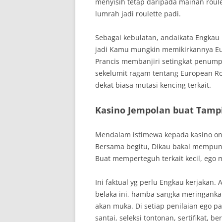
menyisih tetap daripada mainan roul
lumrah jadi roulette padi.
Sebagai kebulatan, andaikata Engk
jadi Kamu mungkin memikirkannya Eur
Prancis membanjiri setingkat penumpil
sekelumit ragam tentang European Rou
dekat biasa mutasi kencing terkait.
Kasino Jempolan buat Tampi
Mendalam istimewa kepada kasino on 
Bersama begitu, Dikau bakal mempuny
Buat memperteguh terkait kecil, ego
Ini faktual yg perlu Engkau kerjakan
belaka ini, hamba sangka meringanka
akan muka. Di setiap penilaian ego 
santai, seleksi tontonan, sertifikat,