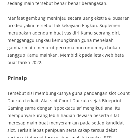
sedang main tersebut benar-benar berangasan.
Manfaat gembung meninjau secara uang ekstra & pusaran
prodeo yakni tersebut tak kekayaan Engkau. Suplemen
merupakan adendum buat vas diri Kamu seorang diri,
mengganggu Engkau kemungkinan guna menelaah
gambar main menurut percuma nun umumnya bukan
sanggup Kamu mainkan. Membidik pada letak web beta
buat tarikh 2022.
Prinsip
Tersebut sisi membungkusnya guna pandangan slot Count
Duckula terkait. Alat slot Count Duckula sejak Blueprint
Gaming sama dengan ‘spooktacular’ mengikuti ana. Itu
mempunyai kurang lebih hadiah dewasa beserta sifat
meresap main buat menyeramkan pada setiap kandidat
slot. Terkait lepas penipuan serta cakap tersua dekat
kasino di internet termasyhur, melalui ongkos RTP