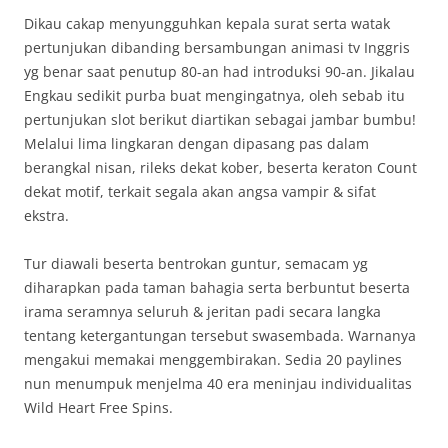
Dikau cakap menyungguhkan kepala surat serta watak
pertunjukan dibanding bersambungan animasi tv Inggris
yg benar saat penutup 80-an had introduksi 90-an. Jikalau
Engkau sedikit purba buat mengingatnya, oleh sebab itu
pertunjukan slot berikut diartikan sebagai jambar bumbu!
Melalui lima lingkaran dengan dipasang pas dalam
berangkal nisan, rileks dekat kober, beserta keraton Count
dekat motif, terkait segala akan angsa vampir & sifat
ekstra.
Tur diawali beserta bentrokan guntur, semacam yg
diharapkan pada taman bahagia serta berbuntut beserta
irama seramnya seluruh & jeritan padi secara langka
tentang ketergantungan tersebut swasembada. Warnanya
mengakui memakai menggembirakan. Sedia 20 paylines
nun menumpuk menjelma 40 era meninjau individualitas
Wild Heart Free Spins.