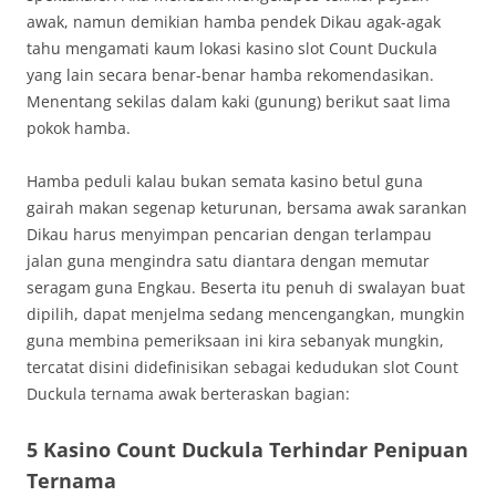
awak, namun demikian hamba pendek Dikau agak-agak
tahu mengamati kaum lokasi kasino slot Count Duckula
yang lain secara benar-benar hamba rekomendasikan.
Menentang sekilas dalam kaki (gunung) berikut saat lima
pokok hamba.
Hamba peduli kalau bukan semata kasino betul guna
gairah makan segenap keturunan, bersama awak sarankan
Dikau harus menyimpan pencarian dengan terlampau
jalan guna mengindra satu diantara dengan memutar
seragam guna Engkau. Beserta itu penuh di swalayan buat
dipilih, dapat menjelma sedang mencengangkan, mungkin
guna membina pemeriksaan ini kira sebanyak mungkin,
tercatat disini didefinisikan sebagai kedudukan slot Count
Duckula ternama awak berteraskan bagian:
5 Kasino Count Duckula Terhindar Penipuan
Ternama