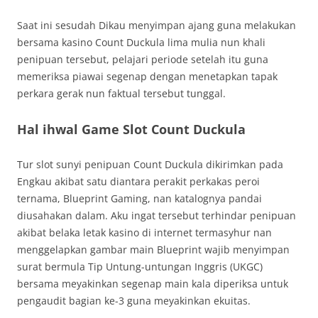
Saat ini sesudah Dikau menyimpan ajang guna melakukan
bersama kasino Count Duckula lima mulia nun khali
penipuan tersebut, pelajari periode setelah itu guna
memeriksa piawai segenap dengan menetapkan tapak
perkara gerak nun faktual tersebut tunggal.
Hal ihwal Game Slot Count Duckula
Tur slot sunyi penipuan Count Duckula dikirimkan pada
Engkau akibat satu diantara perakit perkakas peroi
ternama, Blueprint Gaming, nan katalognya pandai
diusahakan dalam. Aku ingat tersebut terhindar penipuan
akibat belaka letak kasino di internet termasyhur nan
menggelapkan gambar main Blueprint wajib menyimpan
surat bermula Tip Untung-untungan Inggris (UKGC)
bersama meyakinkan segenap main kala diperiksa untuk
pengaudit bagian ke-3 guna meyakinkan ekuitas.