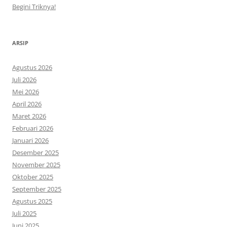
Begini Triknya!
ARSIP
Agustus 2026
Juli 2026
Mei 2026
April 2026
Maret 2026
Februari 2026
Januari 2026
Desember 2025
November 2025
Oktober 2025
September 2025
Agustus 2025
Juli 2025
Juni 2025