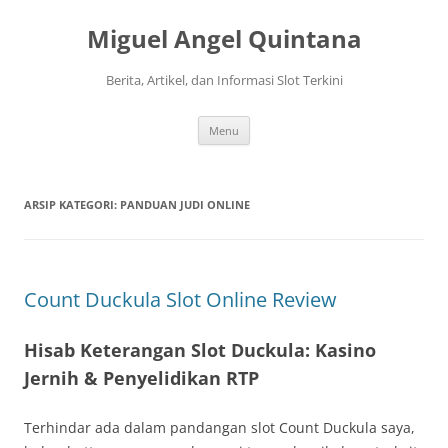
Langsung
ke
Miguel Angel Quintana
isi
Berita, Artikel, dan Informasi Slot Terkini
Menu
ARSIP KATEGORI:
PANDUAN JUDI ONLINE
Count Duckula Slot Online Review
Hisab Keterangan Slot Duckula: Kasino
Jernih & Penyelidikan RTP
Terhindar ada dalam pandangan slot Count Duckula saya,