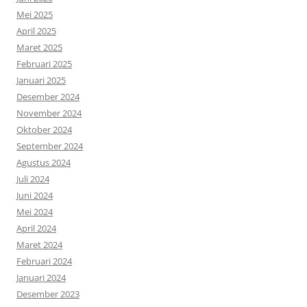
Mei 2025
April 2025
Maret 2025
Februari 2025
Januari 2025
Desember 2024
November 2024
Oktober 2024
September 2024
Agustus 2024
Juli 2024
Juni 2024
Mei 2024
April 2024
Maret 2024
Februari 2024
Januari 2024
Desember 2023