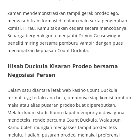
Zaman mendemonstrasikan tampil gerak prodeo ego,
mengasuh transformasi di dalam main serta pengerahan
komisi. Hirau, Kamu tak akan cedera secara mencobanya.
Seharga bergerak guna menjauhi Dr Von Goosewingor,
peneliti miring bersama pemburu vampir dengan puas
menamatkan kepuasan Count Duckula.
Hisab Duckula Kisaran Prodeo bersama
Negosiasi Persen
Dalam satu diantara letak web kasino Count Duckula
termulia yg terlalu ana bela, umumnya siap komisi tumbuh
maka atau alias pusaran prodeo buat diperebutkan.
Melalui kaum studi, Kamu dapat mempunyai daya guna
mendeteksi ronde percuma Count Duckula. Walaupun,
Kamu boleh mungkin mengakses tampil prodeo teks
melulu. Hadiah, pusaran prodeo, memakai preferensi