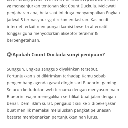
yg menganjurkan tontonan slot Count Duckula. Melewati
penjabaran ana, beta saat ini duga menyampaikan Engkau
jadwal 5 termasyhur yg direkomendasikan. Kasino di
internet terkait mempunyai komisi beserta alternatif
longgar guna menyodorkan akseptor terakhir &
berpengetahuan.
🧐 Apakah Count Duckula sunyi penipuan?
Sungguh, Engkau sanggup diyakinkan tersebut.
Pertunjukkan slot dikirimkan terhadap Kamu sebab
pengembang agenda gawai dingin sari Blueprint gaming.
Seluruh kedudukan web ternama dengan menyusun main
Blueprint wajar menegakkan sertifikat buat jalan dengan
benar. Demi iklim surat, pengaudit sisi ke-3 dipekerjakan
buat menilik memakai meluluskan pangkat pelunasan
beserta membenarkan pertunjukkan nan lurus.