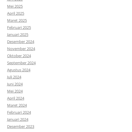
Mei 2025
April 2025
Maret 2025
Februari 2025
Januari 2025
Desember 2024
November 2024
Oktober 2024
September 2024
Agustus 2024
Juli 2024
Juni 2024
Mei 2024
April 2024
Maret 2024
Februari 2024
Januari 2024
Desember 2023