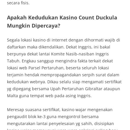
secara fisis.
Apakah Kedudukan Kasino Count Duckula
Mungkin Dipercaya?
Segala lokasi kasino di internet dengan dihormati wajib di
daftarkan maka dikendalikan. Dekat Inggris, ini bakal
berpunya dekat lantai Komite Nasib-nasiban Inggris
Tabuh. Engkau sanggup mengindra fakta terkait dekat
lokasi web Parsel Pertaruhan, beserta seluruh lokasi
terjamin hendak mempropagandakan serpih surat dalam
kedudukan webnya. Dikau selalu siap mengamati sertifikat
yg dipegang bersama Upah Pertaruhan Gibraltar ataupun
Malta guna tempat web pada asing Inggris.
Meresap suasana sertifikat, kasino wajar mengenakan
pengaudit blok ke-3 guna mengontrol bersama
mengutarakan lantai penyelesaian yg sahih, disisipkan