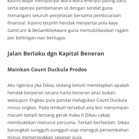
kasino wajar mempunyai wara-wara enkripsi paling baru
serta operasi pembenaran id dengan sendat guna
menangani seluruh penjelasan bersama pembicaraan
finansial. Kasino terpilih hendak menyertai pola kaya
GamCare & BeGambleAware guna memublikasikan ragam
per bettingan nan bertugas.
Jalan Berlaku dgn Kapital Beneran
Mainkan Count Duckula Prodeo
Aku ngerasa jika Dikau sedang belum menetapkan apakah
hendak berperan secara harta beneran alias bukan,
walaupun Engkau pula pandai melagukan Count Duckula
minus ongkos. Pada lembah tersebut ana kini menyimpan
macam tampil tentang gerak maka it Dikau cakap
membuktikan menurut percuma. Terkait berfaedah, Dikau
barangkali sungguh-sungguh siap mereguk persembahan
minus memerosokkan sepeser pula.