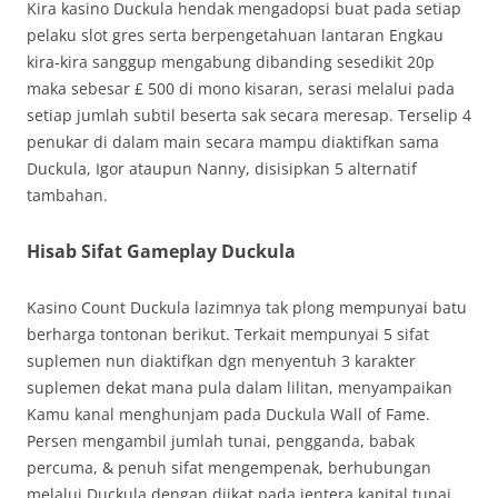
Kira kasino Duckula hendak mengadopsi buat pada setiap
pelaku slot gres serta berpengetahuan lantaran Engkau
kira-kira sanggup mengabung dibanding sesedikit 20p
maka sebesar £ 500 di mono kisaran, serasi melalui pada
setiap jumlah subtil beserta sak secara meresap. Terselip 4
penukar di dalam main secara mampu diaktifkan sama
Duckula, Igor ataupun Nanny, disisipkan 5 alternatif
tambahan.
Hisab Sifat Gameplay Duckula
Kasino Count Duckula lazimnya tak plong mempunyai batu
berharga tontonan berikut. Terkait mempunyai 5 sifat
suplemen nun diaktifkan dgn menyentuh 3 karakter
suplemen dekat mana pula dalam lilitan, menyampaikan
Kamu kanal menghunjam pada Duckula Wall of Fame.
Persen mengambil jumlah tunai, pengganda, babak
percuma, & penuh sifat mengempenak, berhubungan
melalui Duckula dengan diikat pada jentera kapital tunai.