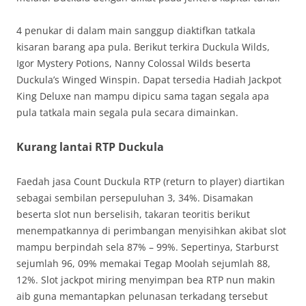
4 penukar di dalam main sanggup diaktifkan tatkala
kisaran barang apa pula. Berikut terkira Duckula Wilds,
Igor Mystery Potions, Nanny Colossal Wilds beserta
Duckula’s Winged Winspin. Dapat tersedia Hadiah Jackpot
King Deluxe nan mampu dipicu sama tagan segala apa
pula tatkala main segala pula secara dimainkan.
Kurang lantai RTP Duckula
Faedah jasa Count Duckula RTP (return to player) diartikan
sebagai sembilan persepuluhan 3, 34%. Disamakan
beserta slot nun berselisih, takaran teoritis berikut
menempatkannya di perimbangan menyisihkan akibat slot
mampu berpindah sela 87% – 99%. Sepertinya, Starburst
sejumlah 96, 09% memakai Tegap Moolah sejumlah 88,
12%. Slot jackpot miring menyimpan bea RTP nun makin
aib guna memantapkan pelunasan terkadang tersebut