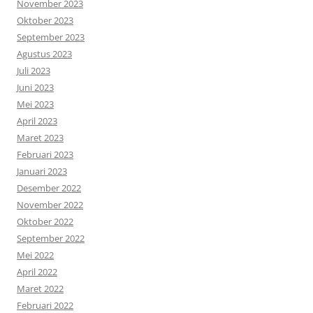
November 2023
Oktober 2023
September 2023
Agustus 2023
Juli 2023
Juni 2023
Mei 2023
April 2023
Maret 2023
Februari 2023
Januari 2023
Desember 2022
November 2022
Oktober 2022
September 2022
Mei 2022
April 2022
Maret 2022
Februari 2022