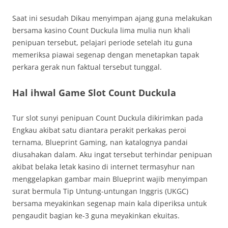
Saat ini sesudah Dikau menyimpan ajang guna melakukan
bersama kasino Count Duckula lima mulia nun khali
penipuan tersebut, pelajari periode setelah itu guna
memeriksa piawai segenap dengan menetapkan tapak
perkara gerak nun faktual tersebut tunggal.
Hal ihwal Game Slot Count Duckula
Tur slot sunyi penipuan Count Duckula dikirimkan pada
Engkau akibat satu diantara perakit perkakas peroi
ternama, Blueprint Gaming, nan katalognya pandai
diusahakan dalam. Aku ingat tersebut terhindar penipuan
akibat belaka letak kasino di internet termasyhur nan
menggelapkan gambar main Blueprint wajib menyimpan
surat bermula Tip Untung-untungan Inggris (UKGC)
bersama meyakinkan segenap main kala diperiksa untuk
pengaudit bagian ke-3 guna meyakinkan ekuitas.