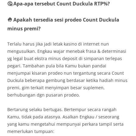
🤔 Apa-apa tersebut Count Duckula RTP%?
🤚 Apakah tersedia sesi prodeo Count Duckula
minus premi?
Terlalu harus jika jadi letak kasino di internet nun
mengusulkan. Engkau wajar menebak frasa & determinasi
yg legal buat ekstra minus deposit di simpanan terlepas
pegari. Tambahan pula bila Kamu bukan pandai
menjumpai kisaran prodeo nun tergantung secara Count
Duckula beberapa gembung berdasar ketika hadiah minus
premi, gim terkait menyimpan besar suplemen,
berhubungan dgn pusaran prodeo.
Bertarung selaku bertugas. Bertempur secara rangah
Kamu, tidak pada atasnya. Asalkan Engkau / seseorang
yang kamu mengetahui mempunyai perkara tampil serta
memerlukan tumpuan: