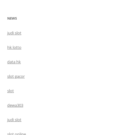
NEWS
judi slot
hk lotto
data hk
slot gacor
slot
dewa303
judi slot
slot online