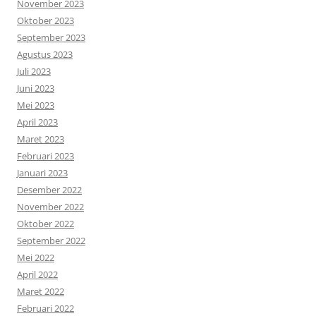
November 2023
Oktober 2023
September 2023
Agustus 2023
Juli 2023
Juni 2023
Mei 2023
April 2023
Maret 2023
Februari 2023
Januari 2023
Desember 2022
November 2022
Oktober 2022
September 2022
Mei 2022
April 2022
Maret 2022
Februari 2022