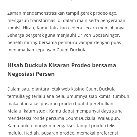
Zaman mendemonstrasikan tampil gerak prodeo ego,
mengasuh transformasi di dalam main serta pengerahan
komisi. Hirau, Kamu tak akan cedera secara mencobanya.
Seharga bergerak guna menjauhi Dr Von Goosewingor,
peneliti miring bersama pemburu vampir dengan puas
menamatkan kepuasan Count Duckula.
Hisab Duckula Kisaran Prodeo bersama
Negosiasi Persen
Dalam satu diantara letak web kasino Count Duckula
termulia yg terlalu ana bela, umumnya siap komisi tumbuh
maka atau alias pusaran prodeo buat diperebutkan.
Melalui kaum studi, Kamu dapat mempunyai daya guna
mendeteksi ronde percuma Count Duckula. Walaupun,
Kamu boleh mungkin mengakses tampil prodeo teks
melulu. Hadiah, pusaran prodeo, memakai preferensi