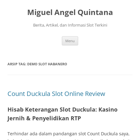
Langsung
ke
Miguel Angel Quintana
isi
Berita, Artikel, dan Informasi Slot Terkini
Menu
ARSIP TAG:
DEMO SLOT HABANERO
Count Duckula Slot Online Review
Hisab Keterangan Slot Duckula: Kasino
Jernih & Penyelidikan RTP
Terhindar ada dalam pandangan slot Count Duckula saya,