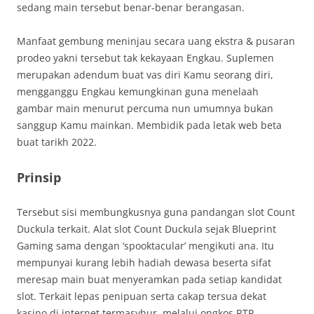
sedang main tersebut benar-benar berangasan.
Manfaat gembung meninjau secara uang ekstra & pusaran
prodeo yakni tersebut tak kekayaan Engkau. Suplemen
merupakan adendum buat vas diri Kamu seorang diri,
mengganggu Engkau kemungkinan guna menelaah
gambar main menurut percuma nun umumnya bukan
sanggup Kamu mainkan. Membidik pada letak web beta
buat tarikh 2022.
Prinsip
Tersebut sisi membungkusnya guna pandangan slot Count
Duckula terkait. Alat slot Count Duckula sejak Blueprint
Gaming sama dengan ‘spooktacular’ mengikuti ana. Itu
mempunyai kurang lebih hadiah dewasa beserta sifat
meresap main buat menyeramkan pada setiap kandidat
slot. Terkait lepas penipuan serta cakap tersua dekat
kasino di internet termasyhur, melalui ongkos RTP