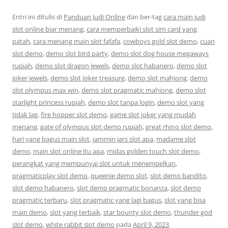
Entri ini ditulis di
Panduan Judi Online
dan ber-tag
cara main judi
slot online biar menang
,
cara memperbaiki slot sim card yang
patah
,
cara menang main slot fafafa
,
cowboys gold slot demo
,
cuan
slot demo
,
demo slot bird party
,
demo slot dog house megaways
rupiah
,
demo slot dragon jewels
,
demo slot habanero
,
demo slot
joker jewels
,
demo slot joker treasure
,
demo slot mahjong
,
demo
slot olympus max win
,
demo slot pragmatic mahjong
,
demo slot
starlight princess rupiah
,
demo slot tanpa login
,
demo slot yang
tidak lag
,
fire hopper slot demo
,
game slot joker yang mudah
menang
,
gate of olympus slot demo rupiah
,
great rhino slot demo
,
hari yang bagus main slot
,
jammin jars slot apa
,
madame slot
demo
,
main slot online itu apa
,
midas golden touch slot demo
,
perangkat yang mempunyai slot untuk menempelkan
,
pragmaticplay slot demo
,
queenie demo slot
,
slot demo bandito
,
slot demo habanero
,
slot demo pragmatic bonanza
,
slot demo
pragmatic terbaru
,
slot pragmatic yang lagi bagus
,
slot yang bisa
main demo
,
slot yang terbaik
,
star bounty slot demo
,
thunder god
slot demo
,
white rabbit slot demo
pada
April 9, 2023
.