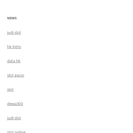
NEWS
judi slot
hk lotto
data hk
slot gacor
slot
dewa303
judi slot
slot online