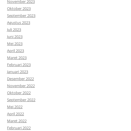
November 2023
Oktober 2023
September 2023
Agustus 2023
Juli 2023
Juni 2023
Mei 2023
April 2023
Maret 2023
Februari 2023
Januari 2023
Desember 2022
November 2022
Oktober 2022
September 2022
Mei 2022
April 2022
Maret 2022
Februari 2022