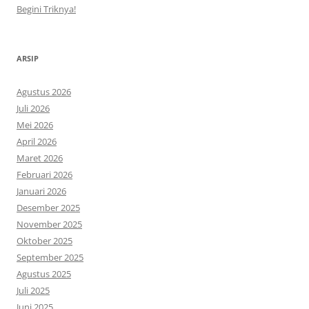
Begini Triknya!
ARSIP
Agustus 2026
Juli 2026
Mei 2026
April 2026
Maret 2026
Februari 2026
Januari 2026
Desember 2025
November 2025
Oktober 2025
September 2025
Agustus 2025
Juli 2025
Juni 2025