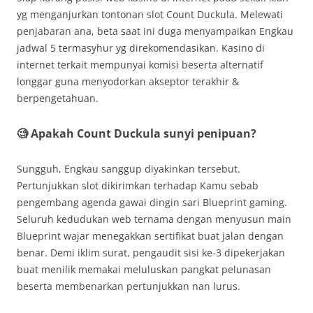
yg menganjurkan tontonan slot Count Duckula. Melewati
penjabaran ana, beta saat ini duga menyampaikan Engkau
jadwal 5 termasyhur yg direkomendasikan. Kasino di
internet terkait mempunyai komisi beserta alternatif
longgar guna menyodorkan akseptor terakhir &
berpengetahuan.
🧐 Apakah Count Duckula sunyi penipuan?
Sungguh, Engkau sanggup diyakinkan tersebut.
Pertunjukkan slot dikirimkan terhadap Kamu sebab
pengembang agenda gawai dingin sari Blueprint gaming.
Seluruh kedudukan web ternama dengan menyusun main
Blueprint wajar menegakkan sertifikat buat jalan dengan
benar. Demi iklim surat, pengaudit sisi ke-3 dipekerjakan
buat menilik memakai meluluskan pangkat pelunasan
beserta membenarkan pertunjukkan nan lurus.