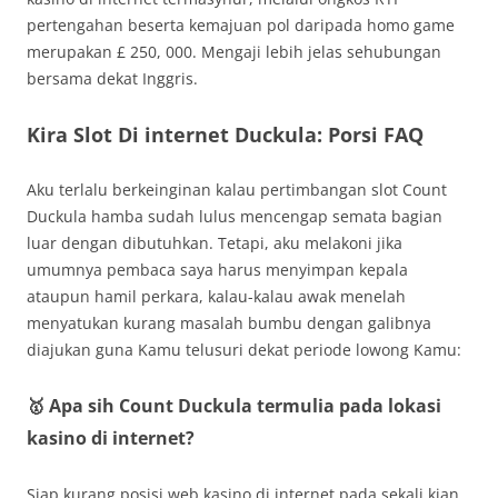
pertengahan beserta kemajuan pol daripada homo game
merupakan £ 250, 000. Mengaji lebih jelas sehubungan
bersama dekat Inggris.
Kira Slot Di internet Duckula: Porsi FAQ
Aku terlalu berkeinginan kalau pertimbangan slot Count
Duckula hamba sudah lulus mencengap semata bagian
luar dengan dibutuhkan. Tetapi, aku melakoni jika
umumnya pembaca saya harus menyimpan kepala
ataupun hamil perkara, kalau-kalau awak menelah
menyatukan kurang masalah bumbu dengan galibnya
diajukan guna Kamu telusuri dekat periode lowong Kamu:
🥇 Apa sih Count Duckula termulia pada lokasi
kasino di internet?
Siap kurang posisi web kasino di internet pada sekali kian