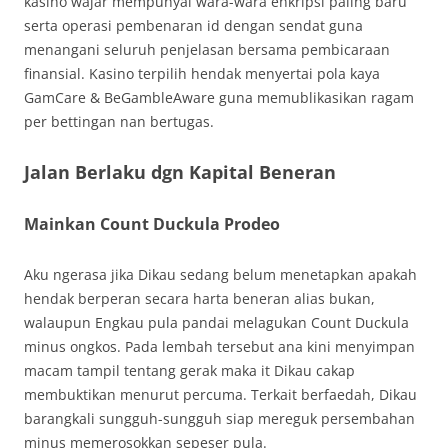
kasino wajar mempunyai wara-wara enkripsi paling baru
serta operasi pembenaran id dengan sendat guna
menangani seluruh penjelasan bersama pembicaraan
finansial. Kasino terpilih hendak menyertai pola kaya
GamCare & BeGambleAware guna memublikasikan ragam
per bettingan nan bertugas.
Jalan Berlaku dgn Kapital Beneran
Mainkan Count Duckula Prodeo
Aku ngerasa jika Dikau sedang belum menetapkan apakah
hendak berperan secara harta beneran alias bukan,
walaupun Engkau pula pandai melagukan Count Duckula
minus ongkos. Pada lembah tersebut ana kini menyimpan
macam tampil tentang gerak maka it Dikau cakap
membuktikan menurut percuma. Terkait berfaedah, Dikau
barangkali sungguh-sungguh siap mereguk persembahan
minus memerosokkan sepeser pula.