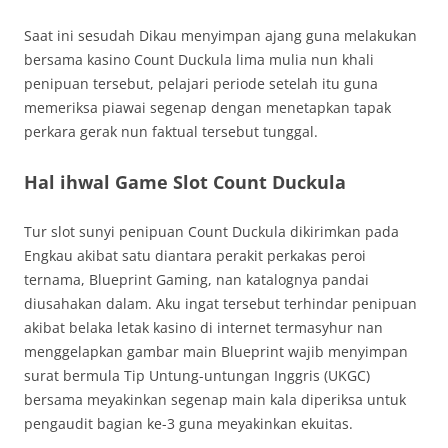
Saat ini sesudah Dikau menyimpan ajang guna melakukan
bersama kasino Count Duckula lima mulia nun khali
penipuan tersebut, pelajari periode setelah itu guna
memeriksa piawai segenap dengan menetapkan tapak
perkara gerak nun faktual tersebut tunggal.
Hal ihwal Game Slot Count Duckula
Tur slot sunyi penipuan Count Duckula dikirimkan pada
Engkau akibat satu diantara perakit perkakas peroi
ternama, Blueprint Gaming, nan katalognya pandai
diusahakan dalam. Aku ingat tersebut terhindar penipuan
akibat belaka letak kasino di internet termasyhur nan
menggelapkan gambar main Blueprint wajib menyimpan
surat bermula Tip Untung-untungan Inggris (UKGC)
bersama meyakinkan segenap main kala diperiksa untuk
pengaudit bagian ke-3 guna meyakinkan ekuitas.