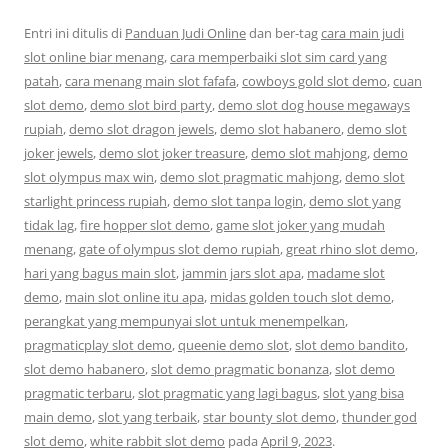
Entri ini ditulis di
Panduan Judi Online
dan ber-tag
cara main judi
slot online biar menang
,
cara memperbaiki slot sim card yang
patah
,
cara menang main slot fafafa
,
cowboys gold slot demo
,
cuan
slot demo
,
demo slot bird party
,
demo slot dog house megaways
rupiah
,
demo slot dragon jewels
,
demo slot habanero
,
demo slot
joker jewels
,
demo slot joker treasure
,
demo slot mahjong
,
demo
slot olympus max win
,
demo slot pragmatic mahjong
,
demo slot
starlight princess rupiah
,
demo slot tanpa login
,
demo slot yang
tidak lag
,
fire hopper slot demo
,
game slot joker yang mudah
menang
,
gate of olympus slot demo rupiah
,
great rhino slot demo
,
hari yang bagus main slot
,
jammin jars slot apa
,
madame slot
demo
,
main slot online itu apa
,
midas golden touch slot demo
,
perangkat yang mempunyai slot untuk menempelkan
,
pragmaticplay slot demo
,
queenie demo slot
,
slot demo bandito
,
slot demo habanero
,
slot demo pragmatic bonanza
,
slot demo
pragmatic terbaru
,
slot pragmatic yang lagi bagus
,
slot yang bisa
main demo
,
slot yang terbaik
,
star bounty slot demo
,
thunder god
slot demo
,
white rabbit slot demo
pada
April 9, 2023
.