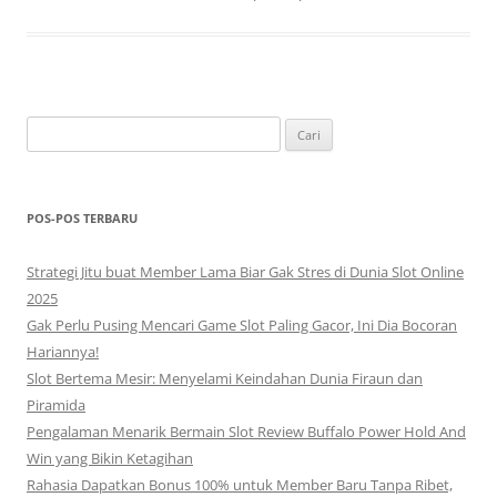
Cari
untuk:
POS-POS TERBARU
Strategi Jitu buat Member Lama Biar Gak Stres di Dunia Slot Online
2025
Gak Perlu Pusing Mencari Game Slot Paling Gacor, Ini Dia Bocoran
Hariannya!
Slot Bertema Mesir: Menyelami Keindahan Dunia Firaun dan
Piramida
Pengalaman Menarik Bermain Slot Review Buffalo Power Hold And
Win yang Bikin Ketagihan
Rahasia Dapatkan Bonus 100% untuk Member Baru Tanpa Ribet,