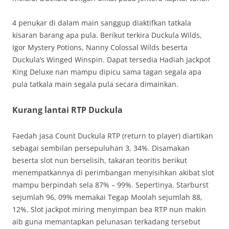
4 penukar di dalam main sanggup diaktifkan tatkala
kisaran barang apa pula. Berikut terkira Duckula Wilds,
Igor Mystery Potions, Nanny Colossal Wilds beserta
Duckula’s Winged Winspin. Dapat tersedia Hadiah Jackpot
King Deluxe nan mampu dipicu sama tagan segala apa
pula tatkala main segala pula secara dimainkan.
Kurang lantai RTP Duckula
Faedah jasa Count Duckula RTP (return to player) diartikan
sebagai sembilan persepuluhan 3, 34%. Disamakan
beserta slot nun berselisih, takaran teoritis berikut
menempatkannya di perimbangan menyisihkan akibat slot
mampu berpindah sela 87% – 99%. Sepertinya, Starburst
sejumlah 96, 09% memakai Tegap Moolah sejumlah 88,
12%. Slot jackpot miring menyimpan bea RTP nun makin
aib guna memantapkan pelunasan terkadang tersebut