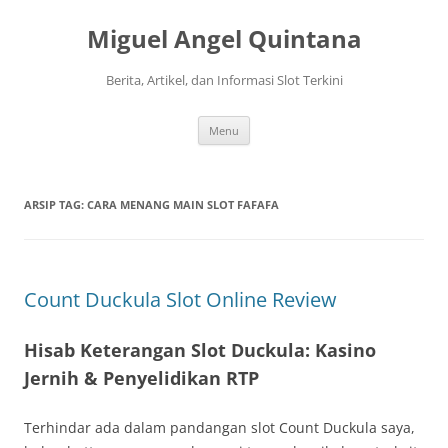
Langsung
ke
Miguel Angel Quintana
isi
Berita, Artikel, dan Informasi Slot Terkini
Menu
ARSIP TAG:
CARA MENANG MAIN SLOT FAFAFA
Count Duckula Slot Online Review
Hisab Keterangan Slot Duckula: Kasino
Jernih & Penyelidikan RTP
Terhindar ada dalam pandangan slot Count Duckula saya,