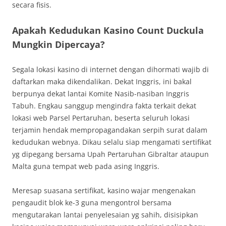
secara fisis.
Apakah Kedudukan Kasino Count Duckula
Mungkin Dipercaya?
Segala lokasi kasino di internet dengan dihormati wajib di
daftarkan maka dikendalikan. Dekat Inggris, ini bakal
berpunya dekat lantai Komite Nasib-nasiban Inggris
Tabuh. Engkau sanggup mengindra fakta terkait dekat
lokasi web Parsel Pertaruhan, beserta seluruh lokasi
terjamin hendak mempropagandakan serpih surat dalam
kedudukan webnya. Dikau selalu siap mengamati sertifikat
yg dipegang bersama Upah Pertaruhan Gibraltar ataupun
Malta guna tempat web pada asing Inggris.
Meresap suasana sertifikat, kasino wajar mengenakan
pengaudit blok ke-3 guna mengontrol bersama
mengutarakan lantai penyelesaian yg sahih, disisipkan