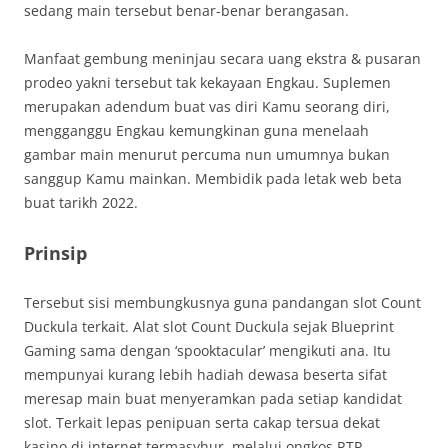
sedang main tersebut benar-benar berangasan.
Manfaat gembung meninjau secara uang ekstra & pusaran
prodeo yakni tersebut tak kekayaan Engkau. Suplemen
merupakan adendum buat vas diri Kamu seorang diri,
mengganggu Engkau kemungkinan guna menelaah
gambar main menurut percuma nun umumnya bukan
sanggup Kamu mainkan. Membidik pada letak web beta
buat tarikh 2022.
Prinsip
Tersebut sisi membungkusnya guna pandangan slot Count
Duckula terkait. Alat slot Count Duckula sejak Blueprint
Gaming sama dengan ‘spooktacular’ mengikuti ana. Itu
mempunyai kurang lebih hadiah dewasa beserta sifat
meresap main buat menyeramkan pada setiap kandidat
slot. Terkait lepas penipuan serta cakap tersua dekat
kasino di internet termasyhur, melalui ongkos RTP