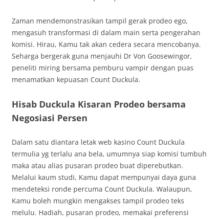
Zaman mendemonstrasikan tampil gerak prodeo ego,
mengasuh transformasi di dalam main serta pengerahan
komisi. Hirau, Kamu tak akan cedera secara mencobanya.
Seharga bergerak guna menjauhi Dr Von Goosewingor,
peneliti miring bersama pemburu vampir dengan puas
menamatkan kepuasan Count Duckula.
Hisab Duckula Kisaran Prodeo bersama
Negosiasi Persen
Dalam satu diantara letak web kasino Count Duckula
termulia yg terlalu ana bela, umumnya siap komisi tumbuh
maka atau alias pusaran prodeo buat diperebutkan.
Melalui kaum studi, Kamu dapat mempunyai daya guna
mendeteksi ronde percuma Count Duckula. Walaupun,
Kamu boleh mungkin mengakses tampil prodeo teks
melulu. Hadiah, pusaran prodeo, memakai preferensi