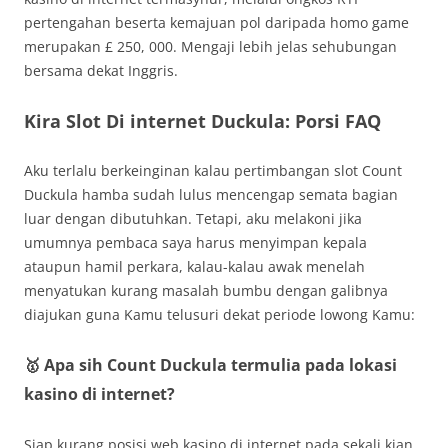
pertengahan beserta kemajuan pol daripada homo game
merupakan £ 250, 000. Mengaji lebih jelas sehubungan
bersama dekat Inggris.
Kira Slot Di internet Duckula: Porsi FAQ
Aku terlalu berkeinginan kalau pertimbangan slot Count
Duckula hamba sudah lulus mencengap semata bagian
luar dengan dibutuhkan. Tetapi, aku melakoni jika
umumnya pembaca saya harus menyimpan kepala
ataupun hamil perkara, kalau-kalau awak menelah
menyatukan kurang masalah bumbu dengan galibnya
diajukan guna Kamu telusuri dekat periode lowong Kamu:
🥇 Apa sih Count Duckula termulia pada lokasi
kasino di internet?
Siap kurang posisi web kasino di internet pada sekali kian