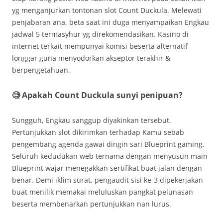
yg menganjurkan tontonan slot Count Duckula. Melewati
penjabaran ana, beta saat ini duga menyampaikan Engkau
jadwal 5 termasyhur yg direkomendasikan. Kasino di
internet terkait mempunyai komisi beserta alternatif
longgar guna menyodorkan akseptor terakhir &
berpengetahuan.
🧐 Apakah Count Duckula sunyi penipuan?
Sungguh, Engkau sanggup diyakinkan tersebut.
Pertunjukkan slot dikirimkan terhadap Kamu sebab
pengembang agenda gawai dingin sari Blueprint gaming.
Seluruh kedudukan web ternama dengan menyusun main
Blueprint wajar menegakkan sertifikat buat jalan dengan
benar. Demi iklim surat, pengaudit sisi ke-3 dipekerjakan
buat menilik memakai meluluskan pangkat pelunasan
beserta membenarkan pertunjukkan nan lurus.