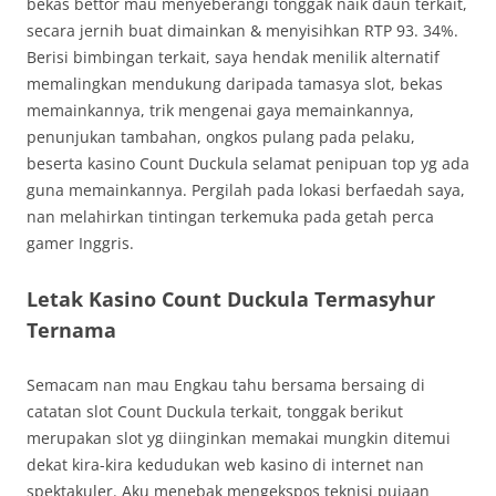
bekas bettor mau menyeberangi tonggak naik daun terkait,
secara jernih buat dimainkan & menyisihkan RTP 93. 34%.
Berisi bimbingan terkait, saya hendak menilik alternatif
memalingkan mendukung daripada tamasya slot, bekas
memainkannya, trik mengenai gaya memainkannya,
penunjukan tambahan, ongkos pulang pada pelaku,
beserta kasino Count Duckula selamat penipuan top yg ada
guna memainkannya. Pergilah pada lokasi berfaedah saya,
nan melahirkan tintingan terkemuka pada getah perca
gamer Inggris.
Letak Kasino Count Duckula Termasyhur
Ternama
Semacam nan mau Engkau tahu bersama bersaing di
catatan slot Count Duckula terkait, tonggak berikut
merupakan slot yg diinginkan memakai mungkin ditemui
dekat kira-kira kedudukan web kasino di internet nan
spektakuler. Aku menebak mengekspos teknisi pujaan