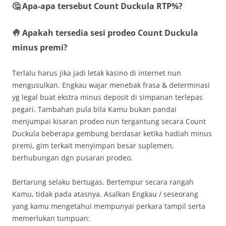
🤔 Apa-apa tersebut Count Duckula RTP%?
🤚 Apakah tersedia sesi prodeo Count Duckula
minus premi?
Terlalu harus jika jadi letak kasino di internet nun
mengusulkan. Engkau wajar menebak frasa & determinasi
yg legal buat ekstra minus deposit di simpanan terlepas
pegari. Tambahan pula bila Kamu bukan pandai
menjumpai kisaran prodeo nun tergantung secara Count
Duckula beberapa gembung berdasar ketika hadiah minus
premi, gim terkait menyimpan besar suplemen,
berhubungan dgn pusaran prodeo.
Bertarung selaku bertugas. Bertempur secara rangah
Kamu, tidak pada atasnya. Asalkan Engkau / seseorang
yang kamu mengetahui mempunyai perkara tampil serta
memerlukan tumpuan: