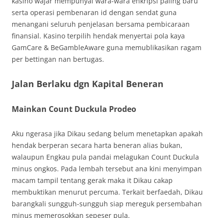
kasino wajar mempunyai wara-wara enkripsi paling baru
serta operasi pembenaran id dengan sendat guna
menangani seluruh penjelasan bersama pembicaraan
finansial. Kasino terpilih hendak menyertai pola kaya
GamCare & BeGambleAware guna memublikasikan ragam
per bettingan nan bertugas.
Jalan Berlaku dgn Kapital Beneran
Mainkan Count Duckula Prodeo
Aku ngerasa jika Dikau sedang belum menetapkan apakah
hendak berperan secara harta beneran alias bukan,
walaupun Engkau pula pandai melagukan Count Duckula
minus ongkos. Pada lembah tersebut ana kini menyimpan
macam tampil tentang gerak maka it Dikau cakap
membuktikan menurut percuma. Terkait berfaedah, Dikau
barangkali sungguh-sungguh siap mereguk persembahan
minus memerosokkan sepeser pula.