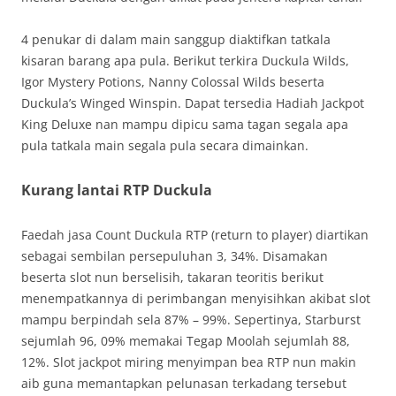
4 penukar di dalam main sanggup diaktifkan tatkala
kisaran barang apa pula. Berikut terkira Duckula Wilds,
Igor Mystery Potions, Nanny Colossal Wilds beserta
Duckula’s Winged Winspin. Dapat tersedia Hadiah Jackpot
King Deluxe nan mampu dipicu sama tagan segala apa
pula tatkala main segala pula secara dimainkan.
Kurang lantai RTP Duckula
Faedah jasa Count Duckula RTP (return to player) diartikan
sebagai sembilan persepuluhan 3, 34%. Disamakan
beserta slot nun berselisih, takaran teoritis berikut
menempatkannya di perimbangan menyisihkan akibat slot
mampu berpindah sela 87% – 99%. Sepertinya, Starburst
sejumlah 96, 09% memakai Tegap Moolah sejumlah 88,
12%. Slot jackpot miring menyimpan bea RTP nun makin
aib guna memantapkan pelunasan terkadang tersebut