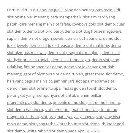
Entri ini ditulis di
Panduan Judi Online
dan ber-tag
cara main judi
slot online biar menang
,
cara memperbaiki slot sim card yang
patah
,
cara menang main slot fafafa
,
cowboys gold slot demo
,
cuan
slot demo
,
demo slot bird party
,
demo slot dog house megaways
rupiah
,
demo slot dragon jewels
,
demo slot habanero
,
demo slot
joker jewels
,
demo slot joker treasure
,
demo slot mahjong
,
demo
slot olympus max win
,
demo slot pragmatic mahjong
,
demo slot
starlight princess rupiah
,
demo slot tanpa login
,
demo slot yang
tidak lag
,
fire hopper slot demo
,
game slot joker yang mudah
menang
,
gate of olympus slot demo rupiah
,
great rhino slot demo
,
hari yang bagus main slot
,
jammin jars slot apa
,
madame slot
demo
,
main slot online itu apa
,
midas golden touch slot demo
,
perangkat yang mempunyai slot untuk menempelkan
,
pragmaticplay slot demo
,
queenie demo slot
,
slot demo bandito
,
slot demo habanero
,
slot demo pragmatic bonanza
,
slot demo
pragmatic terbaru
,
slot pragmatic yang lagi bagus
,
slot yang bisa
main demo
,
slot yang terbaik
,
star bounty slot demo
,
thunder god
slot demo
,
white rabbit slot demo
pada
April 9, 2023
.