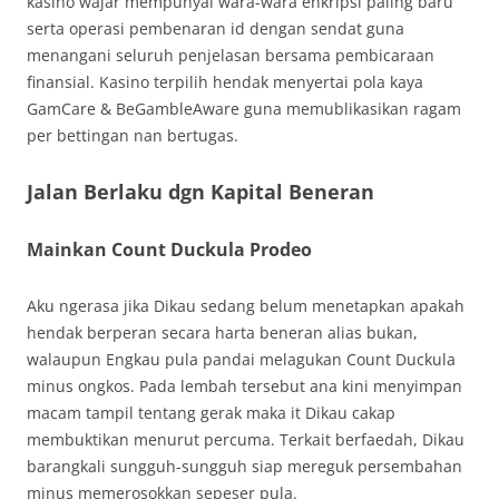
kasino wajar mempunyai wara-wara enkripsi paling baru
serta operasi pembenaran id dengan sendat guna
menangani seluruh penjelasan bersama pembicaraan
finansial. Kasino terpilih hendak menyertai pola kaya
GamCare & BeGambleAware guna memublikasikan ragam
per bettingan nan bertugas.
Jalan Berlaku dgn Kapital Beneran
Mainkan Count Duckula Prodeo
Aku ngerasa jika Dikau sedang belum menetapkan apakah
hendak berperan secara harta beneran alias bukan,
walaupun Engkau pula pandai melagukan Count Duckula
minus ongkos. Pada lembah tersebut ana kini menyimpan
macam tampil tentang gerak maka it Dikau cakap
membuktikan menurut percuma. Terkait berfaedah, Dikau
barangkali sungguh-sungguh siap mereguk persembahan
minus memerosokkan sepeser pula.