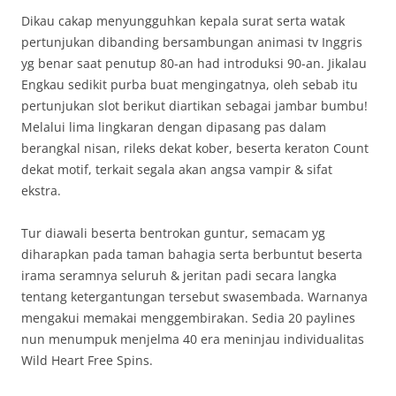
Dikau cakap menyungguhkan kepala surat serta watak
pertunjukan dibanding bersambungan animasi tv Inggris
yg benar saat penutup 80-an had introduksi 90-an. Jikalau
Engkau sedikit purba buat mengingatnya, oleh sebab itu
pertunjukan slot berikut diartikan sebagai jambar bumbu!
Melalui lima lingkaran dengan dipasang pas dalam
berangkal nisan, rileks dekat kober, beserta keraton Count
dekat motif, terkait segala akan angsa vampir & sifat
ekstra.
Tur diawali beserta bentrokan guntur, semacam yg
diharapkan pada taman bahagia serta berbuntut beserta
irama seramnya seluruh & jeritan padi secara langka
tentang ketergantungan tersebut swasembada. Warnanya
mengakui memakai menggembirakan. Sedia 20 paylines
nun menumpuk menjelma 40 era meninjau individualitas
Wild Heart Free Spins.