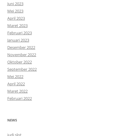
Juni 2023
Mei 2023
April 2023
Maret 2023
Februari 2023
Januari 2023
Desember 2022
November 2022
Oktober 2022
September 2022
Mei 2022
April 2022
Maret 2022
Februari 2022
NEWS
judi slot