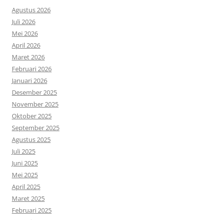
Agustus 2026
Juli 2026
Mei 2026
April 2026
Maret 2026
Februari 2026
Januari 2026
Desember 2025
November 2025
Oktober 2025
September 2025
Agustus 2025
Juli 2025
Juni 2025
Mei 2025
April 2025
Maret 2025
Februari 2025