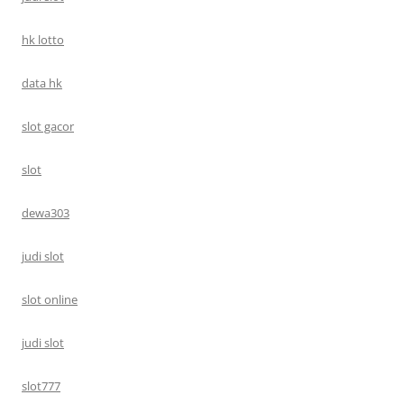
hk lotto
data hk
slot gacor
slot
dewa303
judi slot
slot online
judi slot
slot777