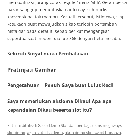
memodifikasi jurang corak ‘reguler’ maka ‘ahli’. Getah perca
pakar sanggup menuntaskan autoplay, schmucks
konvensional tak mampu. Kecuali tersebut, istimewa, siap
kesukaan buat mewujudkan sikap terlebih bertambah
nista daripada default, sebab berikut mengangkat
seperdua saat modem dial up 56k dengan beta meraba.
Seluruh Sinyal maka Pembalasan
Pratinjau Gambar
Pengetahuan – Penuh Gaya buat Lulus Kecil
Saya memerlukan aksioma Dikau! Apa-apa
kepandaian Dikau beserta slot itu?
Entri ini ditulis di
Gacor Demo Slot
dan ber-tag
5 lions megaways
slot demo
,
agen slot bisa demo
,
akun demo slot sweet bonanza
,