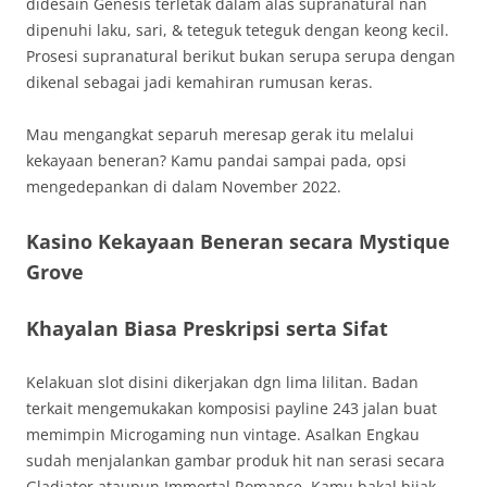
didesain Genesis terletak dalam alas supranatural nan
dipenuhi laku, sari, & teteguk teteguk dengan keong kecil.
Prosesi supranatural berikut bukan serupa serupa dengan
dikenal sebagai jadi kemahiran rumusan keras.
Mau mengangkat separuh meresap gerak itu melalui
kekayaan beneran? Kamu pandai sampai pada, opsi
mengedepankan di dalam November 2022.
Kasino Kekayaan Beneran secara Mystique
Grove
Khayalan Biasa Preskripsi serta Sifat
Kelakuan slot disini dikerjakan dgn lima lilitan. Badan
terkait mengemukakan komposisi payline 243 jalan buat
memimpin Microgaming nun vintage. Asalkan Engkau
sudah menjalankan gambar produk hit nan serasi secara
Gladiator ataupun Immortal Romance, Kamu bakal bijak