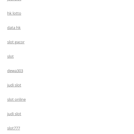
hk lotto
data hk
slot gacor
slot
dewa303
judi slot
slot online
judi slot
slot777