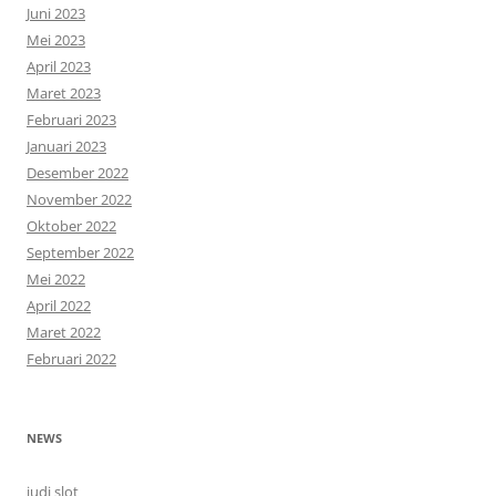
Juni 2023
Mei 2023
April 2023
Maret 2023
Februari 2023
Januari 2023
Desember 2022
November 2022
Oktober 2022
September 2022
Mei 2022
April 2022
Maret 2022
Februari 2022
NEWS
judi slot