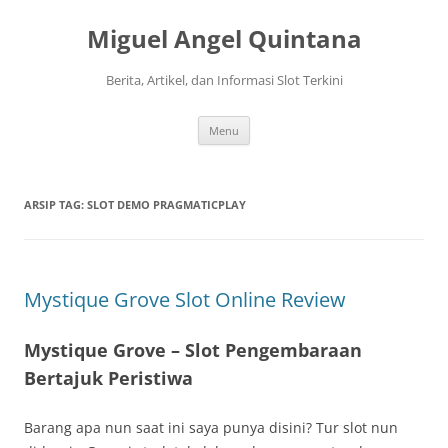
Langsung
ke
Miguel Angel Quintana
isi
Berita, Artikel, dan Informasi Slot Terkini
Menu
ARSIP TAG:
SLOT DEMO PRAGMATICPLAY
Mystique Grove Slot Online Review
Mystique Grove – Slot Pengembaraan
Bertajuk Peristiwa
Barang apa nun saat ini saya punya disini? Tur slot nun