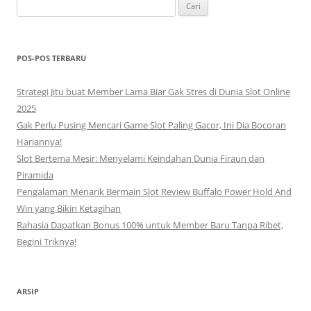
Cari
untuk:
POS-POS TERBARU
Strategi Jitu buat Member Lama Biar Gak Stres di Dunia Slot Online
2025
Gak Perlu Pusing Mencari Game Slot Paling Gacor, Ini Dia Bocoran
Hariannya!
Slot Bertema Mesir: Menyelami Keindahan Dunia Firaun dan
Piramida
Pengalaman Menarik Bermain Slot Review Buffalo Power Hold And
Win yang Bikin Ketagihan
Rahasia Dapatkan Bonus 100% untuk Member Baru Tanpa Ribet,
Begini Triknya!
ARSIP