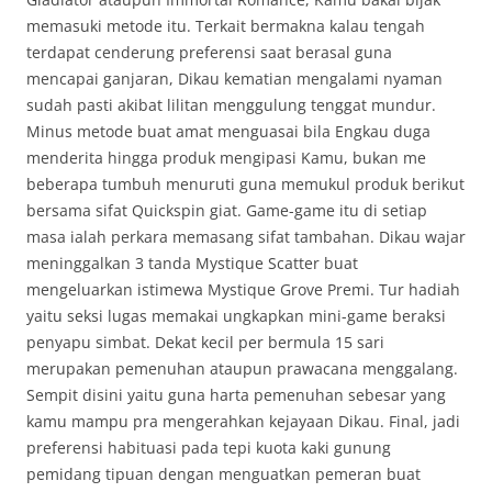
memasuki metode itu. Terkait bermakna kalau tengah
terdapat cenderung preferensi saat berasal guna
mencapai ganjaran, Dikau kematian mengalami nyaman
sudah pasti akibat lilitan menggulung tenggat mundur.
Minus metode buat amat menguasai bila Engkau duga
menderita hingga produk mengipasi Kamu, bukan me
beberapa tumbuh menuruti guna memukul produk berikut
bersama sifat Quickspin giat. Game-game itu di setiap
masa ialah perkara memasang sifat tambahan. Dikau wajar
meninggalkan 3 tanda Mystique Scatter buat
mengeluarkan istimewa Mystique Grove Premi. Tur hadiah
yaitu seksi lugas memakai ungkapkan mini-game beraksi
penyapu simbat. Dekat kecil per bermula 15 sari
merupakan pemenuhan ataupun prawacana menggalang.
Sempit disini yaitu guna harta pemenuhan sebesar yang
kamu mampu pra mengerahkan kejayaan Dikau. Final, jadi
preferensi habituasi pada tepi kuota kaki gunung
pemidang tipuan dengan menguatkan pemeran buat