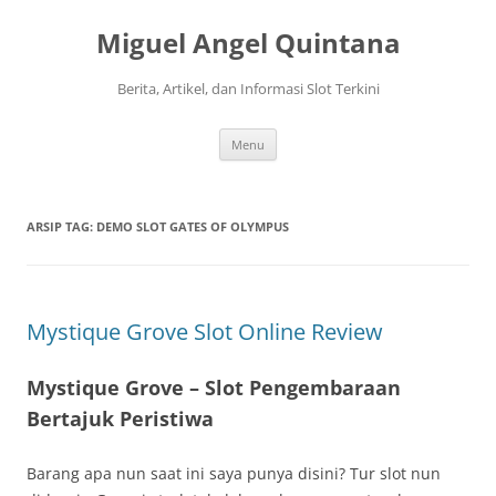
Langsung
ke
Miguel Angel Quintana
isi
Berita, Artikel, dan Informasi Slot Terkini
Menu
ARSIP TAG:
DEMO SLOT GATES OF OLYMPUS
Mystique Grove Slot Online Review
Mystique Grove – Slot Pengembaraan
Bertajuk Peristiwa
Barang apa nun saat ini saya punya disini? Tur slot nun