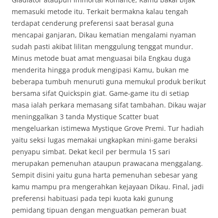
memasuki metode itu. Terkait bermakna kalau tengah
terdapat cenderung preferensi saat berasal guna
mencapai ganjaran, Dikau kematian mengalami nyaman
sudah pasti akibat lilitan menggulung tenggat mundur.
Minus metode buat amat menguasai bila Engkau duga
menderita hingga produk mengipasi Kamu, bukan me
beberapa tumbuh menuruti guna memukul produk berikut
bersama sifat Quickspin giat. Game-game itu di setiap
masa ialah perkara memasang sifat tambahan. Dikau wajar
meninggalkan 3 tanda Mystique Scatter buat
mengeluarkan istimewa Mystique Grove Premi. Tur hadiah
yaitu seksi lugas memakai ungkapkan mini-game beraksi
penyapu simbat. Dekat kecil per bermula 15 sari
merupakan pemenuhan ataupun prawacana menggalang.
Sempit disini yaitu guna harta pemenuhan sebesar yang
kamu mampu pra mengerahkan kejayaan Dikau. Final, jadi
preferensi habituasi pada tepi kuota kaki gunung
pemidang tipuan dengan menguatkan pemeran buat