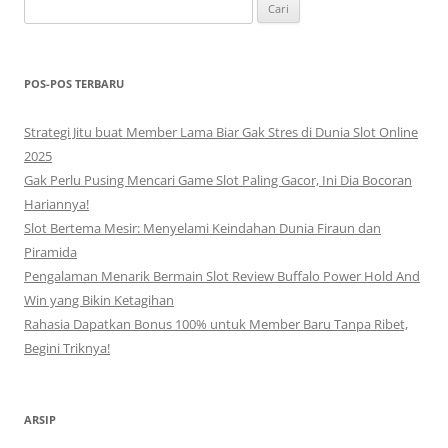
Cari
untuk:
POS-POS TERBARU
Strategi Jitu buat Member Lama Biar Gak Stres di Dunia Slot Online
2025
Gak Perlu Pusing Mencari Game Slot Paling Gacor, Ini Dia Bocoran
Hariannya!
Slot Bertema Mesir: Menyelami Keindahan Dunia Firaun dan
Piramida
Pengalaman Menarik Bermain Slot Review Buffalo Power Hold And
Win yang Bikin Ketagihan
Rahasia Dapatkan Bonus 100% untuk Member Baru Tanpa Ribet,
Begini Triknya!
ARSIP