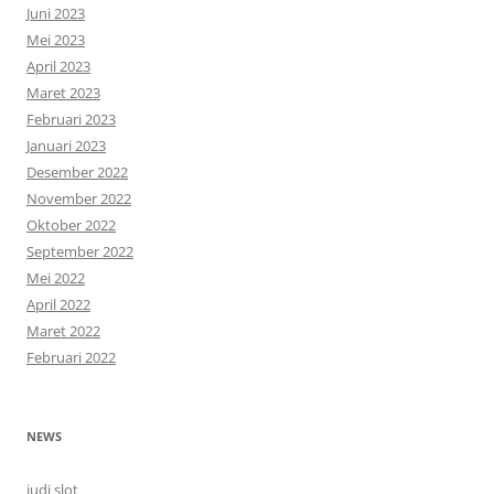
Juni 2023
Mei 2023
April 2023
Maret 2023
Februari 2023
Januari 2023
Desember 2022
November 2022
Oktober 2022
September 2022
Mei 2022
April 2022
Maret 2022
Februari 2022
NEWS
judi slot