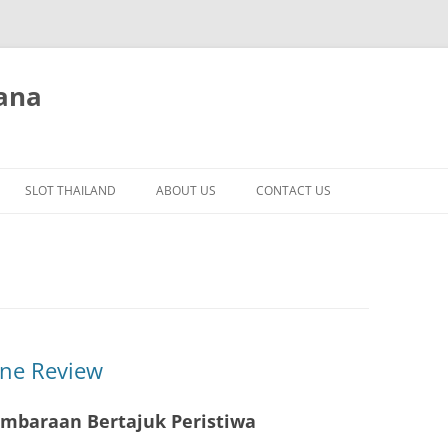
ana
SLOT THAILAND
ABOUT US
CONTACT US
ine Review
embaraan Bertajuk Peristiwa