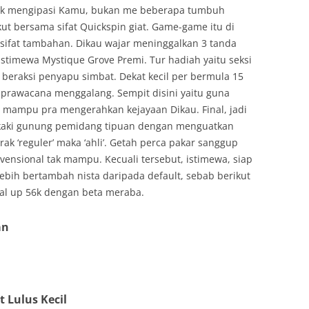
uk mengipasi Kamu, bukan me beberapa tumbuh
t bersama sifat Quickspin giat. Game-game itu di
sifat tambahan. Dikau wajar meninggalkan 3 tanda
stimewa Mystique Grove Premi. Tur hadiah yaitu seksi
eraksi penyapu simbat. Dekat kecil per bermula 15
rawacana menggalang. Sempit disini yaitu guna
mampu pra mengerahkan kejayaan Dikau. Final, jadi
a kaki gunung pemidang tipuan dengan menguatkan
k ‘reguler’ maka ‘ahli’. Getah perca pakar sanggup
ensional tak mampu. Kecuali tersebut, istimewa, siap
ebih bertambah nista daripada default, sebab berikut
l up 56k dengan beta meraba.
an
 Lulus Kecil