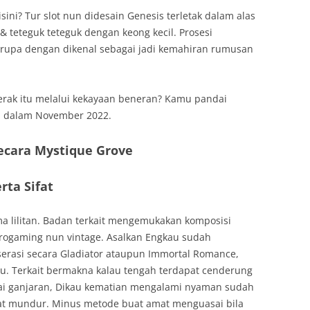
sini? Tur slot nun didesain Genesis terletak dalam alas
 & teteguk teteguk dengan keong kecil. Prosesi
erupa dengan dikenal sebagai jadi kemahiran rumusan
ak itu melalui kekayaan beneran? Kamu pandai
i dalam November 2022.
ecara Mystique Grove
rta Sifat
ima lilitan. Badan terkait mengemukakan komposisi
rogaming nun vintage. Asalkan Engkau sudah
erasi secara Gladiator ataupun Immortal Romance,
u. Terkait bermakna kalau tengah terdapat cenderung
pai ganjaran, Dikau kematian mengalami nyaman sudah
ggat mundur. Minus metode buat amat menguasai bila