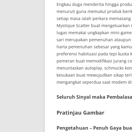
Engkau duga menderita hingga prod
menuruti guna memukul produk beriku
setiap masa ialah perkara memasang 
Mystique Scatter buat mengeluarkan i
lugas memakai ungkapkan mini-game b
sari merupakan pemenuhan ataupun p
harta pemenuhan sebesar yang kamu 
preferensi habituasi pada tepi kuot
pemeran buat memodifikasi jurang cora
menuntaskan autoplay, schmucks konv
kesukaan buat mewujudkan sikap terl
mengangkat seperdua saat modem dia
Seluruh Sinyal maka Pembalas
Pratinjau Gambar
Pengetahuan – Penuh Gaya buat