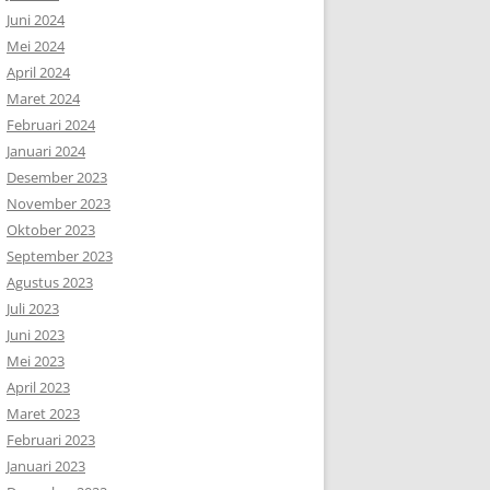
Juni 2024
Mei 2024
April 2024
Maret 2024
Februari 2024
Januari 2024
Desember 2023
November 2023
Oktober 2023
September 2023
Agustus 2023
Juli 2023
Juni 2023
Mei 2023
April 2023
Maret 2023
Februari 2023
Januari 2023