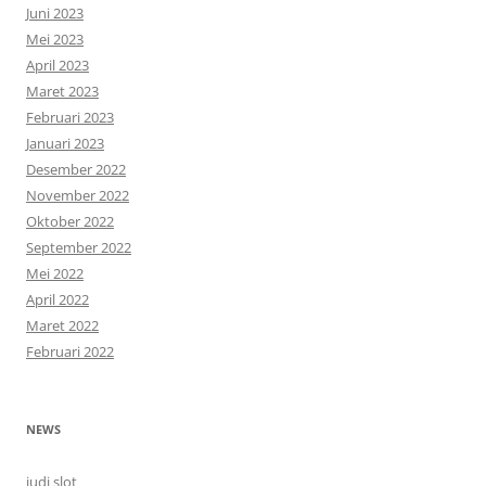
Juni 2023
Mei 2023
April 2023
Maret 2023
Februari 2023
Januari 2023
Desember 2022
November 2022
Oktober 2022
September 2022
Mei 2022
April 2022
Maret 2022
Februari 2022
NEWS
judi slot