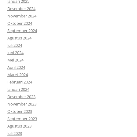
Januari 2025
Desember 2024
November 2024
Oktober 2024
September 2024
Agustus 2024
Juli 2024
Juni 2024
Mei 2024
April 2024
Maret 2024
Februari 2024
Januari 2024
Desember 2023
November 2023
Oktober 2023
September 2023
Agustus 2023
Juli 2023