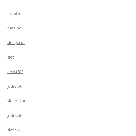
hk lotto
data hk
slot gacor
slot
dewa303
judi slot
slot online
judi slot
slot777