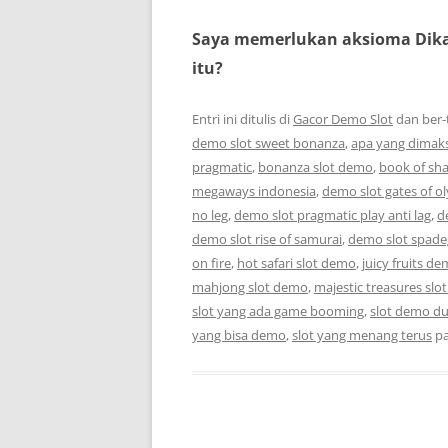
Saya memerlukan aksioma Dikau
itu?
Entri ini ditulis di
Gacor Demo Slot
dan ber-
demo slot sweet bonanza
,
apa yang dimak
pragmatic
,
bonanza slot demo
,
book of sh
megaways indonesia
,
demo slot gates of 
no leg
,
demo slot pragmatic play anti lag
,
d
demo slot rise of samurai
,
demo slot spad
on fire
,
hot safari slot demo
,
juicy fruits de
mahjong slot demo
,
majestic treasures sl
slot yang ada game booming
,
slot demo du
yang bisa demo
,
slot yang menang terus
p