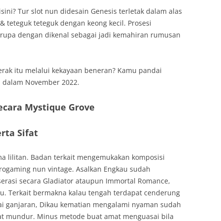
sini? Tur slot nun didesain Genesis terletak dalam alas
 & teteguk teteguk dengan keong kecil. Prosesi
erupa dengan dikenal sebagai jadi kemahiran rumusan
ak itu melalui kekayaan beneran? Kamu pandai
i dalam November 2022.
ecara Mystique Grove
rta Sifat
ima lilitan. Badan terkait mengemukakan komposisi
rogaming nun vintage. Asalkan Engkau sudah
erasi secara Gladiator ataupun Immortal Romance,
u. Terkait bermakna kalau tengah terdapat cenderung
pai ganjaran, Dikau kematian mengalami nyaman sudah
ggat mundur. Minus metode buat amat menguasai bila