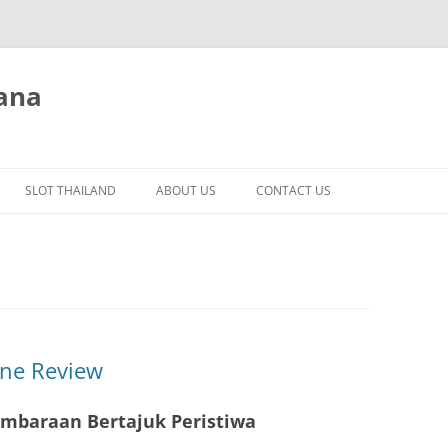
ana
SLOT THAILAND
ABOUT US
CONTACT US
ine Review
embaraan Bertajuk Peristiwa