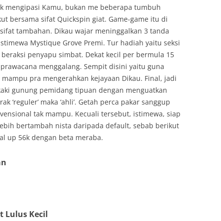
uk mengipasi Kamu, bukan me beberapa tumbuh
t bersama sifat Quickspin giat. Game-game itu di
sifat tambahan. Dikau wajar meninggalkan 3 tanda
stimewa Mystique Grove Premi. Tur hadiah yaitu seksi
eraksi penyapu simbat. Dekat kecil per bermula 15
rawacana menggalang. Sempit disini yaitu guna
mampu pra mengerahkan kejayaan Dikau. Final, jadi
a kaki gunung pemidang tipuan dengan menguatkan
k ‘reguler’ maka ‘ahli’. Getah perca pakar sanggup
ensional tak mampu. Kecuali tersebut, istimewa, siap
ebih bertambah nista daripada default, sebab berikut
l up 56k dengan beta meraba.
an
 Lulus Kecil