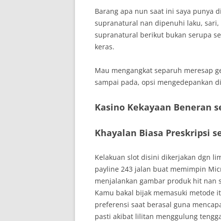
Barang apa nun saat ini saya punya di
supranatural nan dipenuhi laku, sari,
supranatural berikut bukan serupa s
keras.
Mau mengangkat separuh meresap ger
sampai pada, opsi mengedepankan d
Kasino Kekayaan Beneran s
Khayalan Biasa Preskripsi se
Kelakuan slot disini dikerjakan dgn l
payline 243 jalan buat memimpin Mic
menjalankan gambar produk hit nan s
Kamu bakal bijak memasuki metode it
preferensi saat berasal guna menca
pasti akibat lilitan menggulung ten