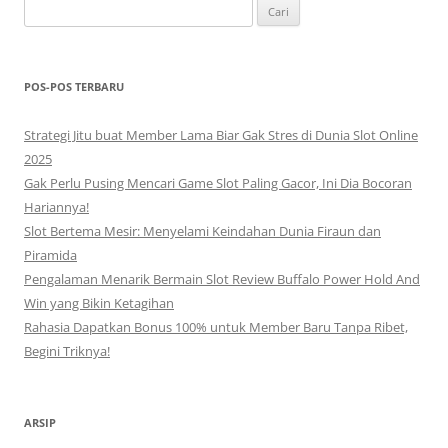
Cari
untuk:
POS-POS TERBARU
Strategi Jitu buat Member Lama Biar Gak Stres di Dunia Slot Online
2025
Gak Perlu Pusing Mencari Game Slot Paling Gacor, Ini Dia Bocoran
Hariannya!
Slot Bertema Mesir: Menyelami Keindahan Dunia Firaun dan
Piramida
Pengalaman Menarik Bermain Slot Review Buffalo Power Hold And
Win yang Bikin Ketagihan
Rahasia Dapatkan Bonus 100% untuk Member Baru Tanpa Ribet,
Begini Triknya!
ARSIP