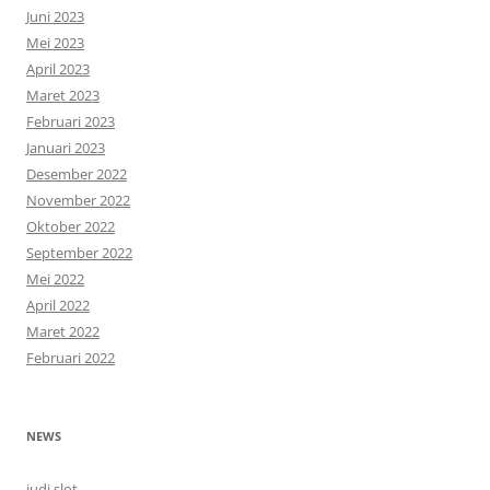
Juni 2023
Mei 2023
April 2023
Maret 2023
Februari 2023
Januari 2023
Desember 2022
November 2022
Oktober 2022
September 2022
Mei 2022
April 2022
Maret 2022
Februari 2022
NEWS
judi slot