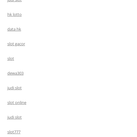
hk lotto
data hk
slot gacor
slot
dewa303
judi slot
slot online
judi slot
slot777