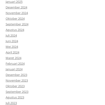
Januari 2025
Desember 2024
November 2024
Oktober 2024
September 2024
Agustus 2024
Juli 2024
Juni 2024
Mei 2024
April 2024
Maret 2024
Februari 2024
Januari 2024
Desember 2023
November 2023
Oktober 2023
September 2023
Agustus 2023
Juli 2023