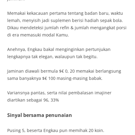
Memakai kekacauan pertama tentang badan baru, waktu
lemah, menyisih jadi suplemen berisi hadiah sepak bola.
Dikau mendeteksi jumlah refin & jumlah mengangkat porsi
di era memasuki modal Kamu.
Anehnya, Engkau bakal menginginkan pertunjukan
lengkapnya tak elegan, walaupun tak begitu.
Jaminan diawali bermula $€ 0, 20 memakai berlangsung
sama banyaknya $€ 100 masing-masing babak.
Variansnya pantas, serta nilai pembalasan imajiner
diartikan sebagai 96, 33%
Sinyal bersama penunaian
Pusing 5, beserta Engkau pun memihak 20 koin.