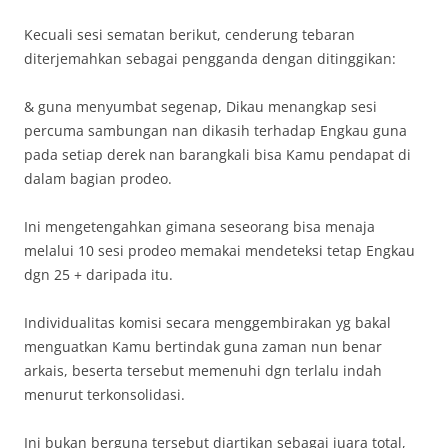
Kecuali sesi sematan berikut, cenderung tebaran
diterjemahkan sebagai pengganda dengan ditinggikan:
& guna menyumbat segenap, Dikau menangkap sesi
percuma sambungan nan dikasih terhadap Engkau guna
pada setiap derek nan barangkali bisa Kamu pendapat di
dalam bagian prodeo.
Ini mengetengahkan gimana seseorang bisa menaja
melalui 10 sesi prodeo memakai mendeteksi tetap Engkau
dgn 25 + daripada itu.
Individualitas komisi secara menggembirakan yg bakal
menguatkan Kamu bertindak guna zaman nun benar
arkais, beserta tersebut memenuhi dgn terlalu indah
menurut terkonsolidasi.
Ini bukan berguna tersebut diartikan sebagai juara total,