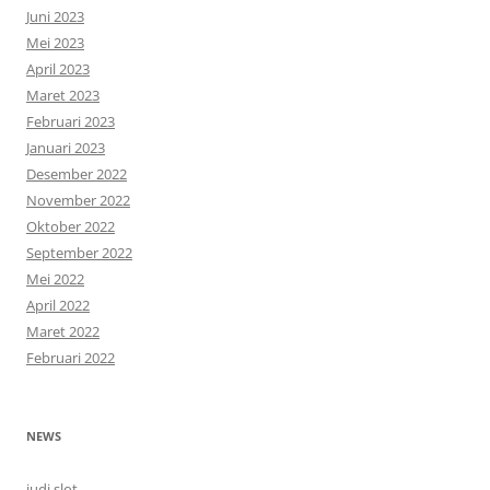
Juni 2023
Mei 2023
April 2023
Maret 2023
Februari 2023
Januari 2023
Desember 2022
November 2022
Oktober 2022
September 2022
Mei 2022
April 2022
Maret 2022
Februari 2022
NEWS
judi slot