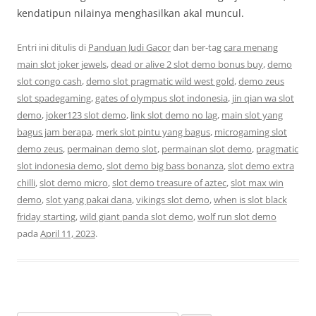
kendatipun nilainya menghasilkan akal muncul.
Entri ini ditulis di
Panduan Judi Gacor
dan ber-tag
cara menang
main slot joker jewels
,
dead or alive 2 slot demo bonus buy
,
demo
slot congo cash
,
demo slot pragmatic wild west gold
,
demo zeus
slot spadegaming
,
gates of olympus slot indonesia
,
jin qian wa slot
demo
,
joker123 slot demo
,
link slot demo no lag
,
main slot yang
bagus jam berapa
,
merk slot pintu yang bagus
,
microgaming slot
demo zeus
,
permainan demo slot
,
permainan slot demo
,
pragmatic
slot indonesia demo
,
slot demo big bass bonanza
,
slot demo extra
chilli
,
slot demo micro
,
slot demo treasure of aztec
,
slot max win
demo
,
slot yang pakai dana
,
vikings slot demo
,
when is slot black
friday starting
,
wild giant panda slot demo
,
wolf run slot demo
pada
April 11, 2023
.