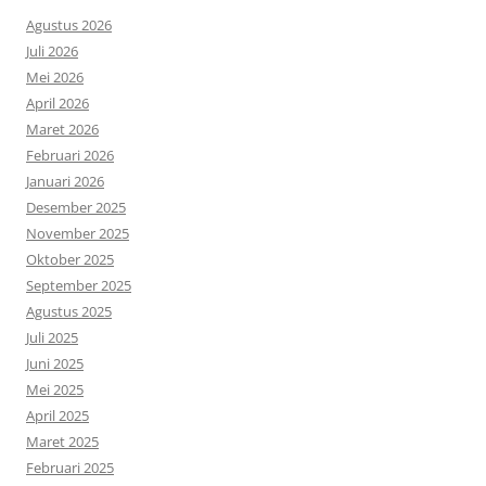
Agustus 2026
Juli 2026
Mei 2026
April 2026
Maret 2026
Februari 2026
Januari 2026
Desember 2025
November 2025
Oktober 2025
September 2025
Agustus 2025
Juli 2025
Juni 2025
Mei 2025
April 2025
Maret 2025
Februari 2025