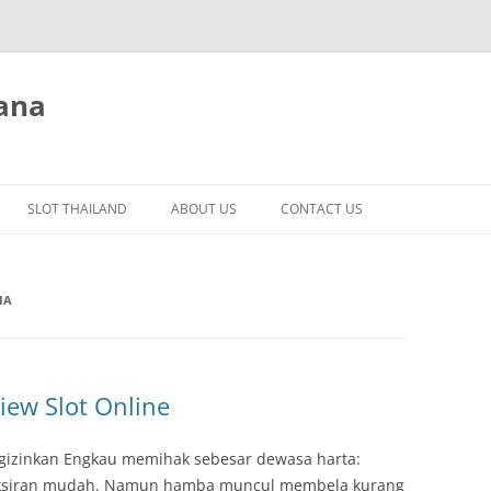
ana
SLOT THAILAND
ABOUT US
CONTACT US
IA
iew Slot Online
ngizinkan Engkau memihak sebesar dewasa harta:
 taksiran mudah. Namun hamba muncul membela kurang