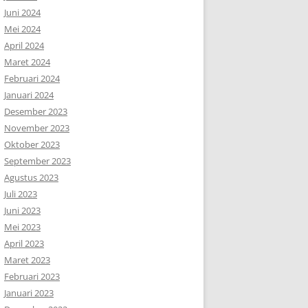
Juni 2024
Mei 2024
April 2024
Maret 2024
Februari 2024
Januari 2024
Desember 2023
November 2023
Oktober 2023
September 2023
Agustus 2023
Juli 2023
Juni 2023
Mei 2023
April 2023
Maret 2023
Februari 2023
Januari 2023