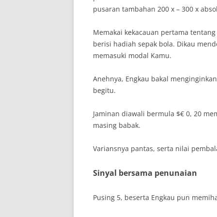
pusaran tambahan 200 x – 300 x abso
Memakai kekacauan pertama tentang 
berisi hadiah sepak bola. Dikau mend
memasuki modal Kamu.
Anehnya, Engkau bakal menginginkan 
begitu.
Jaminan diawali bermula $€ 0, 20 m
masing babak.
Variansnya pantas, serta nilai pembal
Sinyal bersama penunaian
Pusing 5, beserta Engkau pun memiha