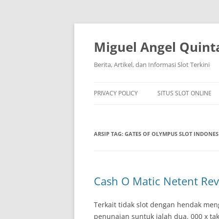
Langsung
ke
isi
Miguel Angel Quint
Berita, Artikel, dan Informasi Slot Terkini
PRIVACY POLICY
SITUS SLOT ONLINE
ARSIP TAG:
GATES OF OLYMPUS SLOT INDONES
Cash O Matic Netent Rev
Terkait tidak slot dengan hendak me
penunaian suntuk ialah dua. 000 x