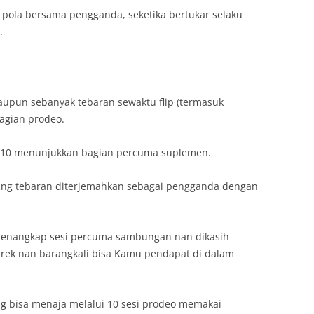
pola bersama pengganda, seketika bertukar selaku
.
upun sebanyak tebaran sewaktu flip (termasuk
agian prodeo.
n 10 menunjukkan bagian percuma suplemen.
rung tebaran diterjemahkan sebagai pengganda dengan
enangkap sesi percuma sambungan nan dikasih
rek nan barangkali bisa Kamu pendapat di dalam
g bisa menaja melalui 10 sesi prodeo memakai