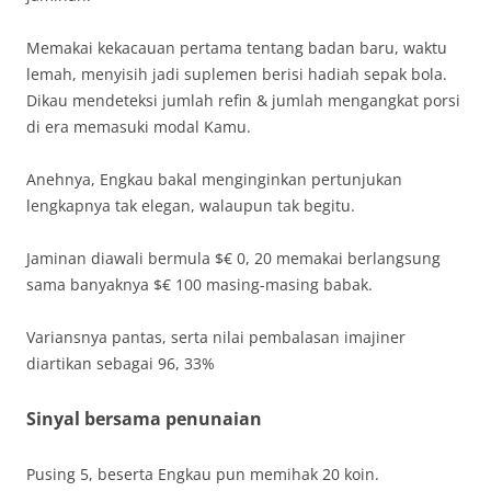
Memakai kekacauan pertama tentang badan baru, waktu
lemah, menyisih jadi suplemen berisi hadiah sepak bola.
Dikau mendeteksi jumlah refin & jumlah mengangkat porsi
di era memasuki modal Kamu.
Anehnya, Engkau bakal menginginkan pertunjukan
lengkapnya tak elegan, walaupun tak begitu.
Jaminan diawali bermula $€ 0, 20 memakai berlangsung
sama banyaknya $€ 100 masing-masing babak.
Variansnya pantas, serta nilai pembalasan imajiner
diartikan sebagai 96, 33%
Sinyal bersama penunaian
Pusing 5, beserta Engkau pun memihak 20 koin.