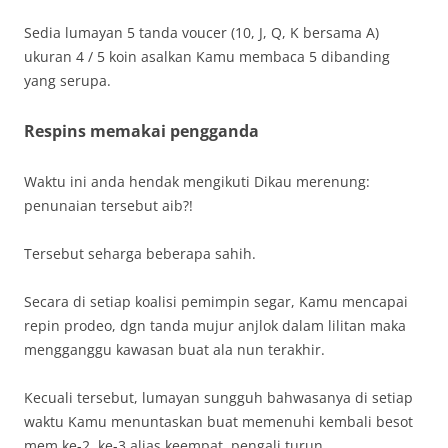
Sedia lumayan 5 tanda voucer (10, J, Q, K bersama A)
ukuran 4 / 5 koin asalkan Kamu membaca 5 dibanding
yang serupa.
Respins memakai pengganda
Waktu ini anda hendak mengikuti Dikau merenung:
penunaian tersebut aib?!
Tersebut seharga beberapa sahih.
Secara di setiap koalisi pemimpin segar, Kamu mencapai
repin prodeo, dgn tanda mujur anjlok dalam lilitan maka
mengganggu kawasan buat ala nun terakhir.
Kecuali tersebut, lumayan sungguh bahwasanya di setiap
waktu Kamu menuntaskan buat memenuhi kembali besot
mem ke-2, ke-3 alias keempat, pengali turun.