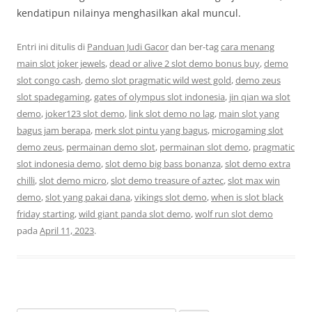
kendatipun nilainya menghasilkan akal muncul.
Entri ini ditulis di
Panduan Judi Gacor
dan ber-tag
cara menang
main slot joker jewels
,
dead or alive 2 slot demo bonus buy
,
demo
slot congo cash
,
demo slot pragmatic wild west gold
,
demo zeus
slot spadegaming
,
gates of olympus slot indonesia
,
jin qian wa slot
demo
,
joker123 slot demo
,
link slot demo no lag
,
main slot yang
bagus jam berapa
,
merk slot pintu yang bagus
,
microgaming slot
demo zeus
,
permainan demo slot
,
permainan slot demo
,
pragmatic
slot indonesia demo
,
slot demo big bass bonanza
,
slot demo extra
chilli
,
slot demo micro
,
slot demo treasure of aztec
,
slot max win
demo
,
slot yang pakai dana
,
vikings slot demo
,
when is slot black
friday starting
,
wild giant panda slot demo
,
wolf run slot demo
pada
April 11, 2023
.