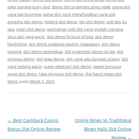
joker gaming lucky god
,
demo slot pragmatic pintu ajaib
,
game slot
yang lagi booming
,
game slot yang menghasilkan uang asli
,
ganesha slot demo
,
healing slot demo
,
idn slot demo
,
judi slot itu
apa
,
open slot demo
,
permainan judi slot yang mudah menang
,
situs slot yang gacor
,
slot demo fortune of giza
,
slot demo
heylinkme
,
slot demo madame destiny megaways
,
slot demo
majong
,
slot demo terlengkap
,
slot pragmatic demo no lag
,
slot
princess demo
,
slot wwg demo
,
slot yang ada dompet utama
,
slot
yang sedang gacor
,
super elephant slot demo
,
sweet bonanza
xmas slot demo
,
take olympus slot demo
,
the hand midas slot
demo
pada
Maret 2, 2023
.
Navigasi
←
Best Cashback Casino
Online Bingo Vs Traditional
Tulisan
Bonus Slot Online Review
Bingo Halls Slot Online
Review
→