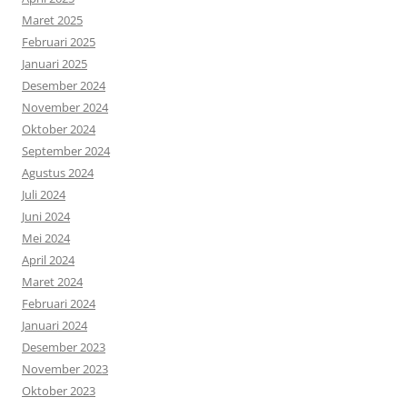
Maret 2025
Februari 2025
Januari 2025
Desember 2024
November 2024
Oktober 2024
September 2024
Agustus 2024
Juli 2024
Juni 2024
Mei 2024
April 2024
Maret 2024
Februari 2024
Januari 2024
Desember 2023
November 2023
Oktober 2023