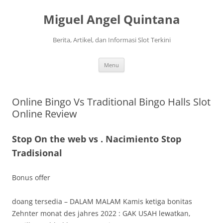
Langsung
ke
Miguel Angel Quintana
isi
Berita, Artikel, dan Informasi Slot Terkini
Menu
Online Bingo Vs Traditional Bingo Halls Slot
Online Review
Stop On the web vs . Nacimiento Stop
Tradisional
Bonus offer
doang tersedia – DALAM MALAM Kamis ketiga bonitas
Zehnter monat des jahres 2022 : GAK USAH lewatkan,