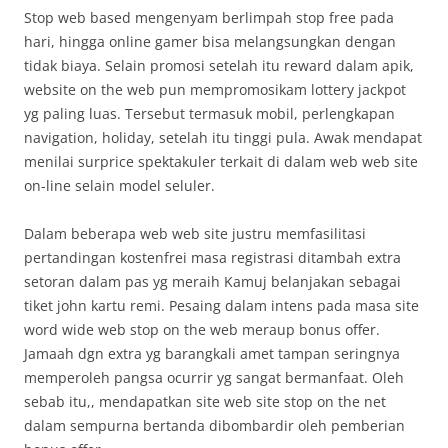
Stop web based mengenyam berlimpah stop free pada
hari, hingga online gamer bisa melangsungkan dengan
tidak biaya. Selain promosi setelah itu reward dalam apik,
website on the web pun mempromosikam lottery jackpot
yg paling luas. Tersebut termasuk mobil, perlengkapan
navigation, holiday, setelah itu tinggi pula. Awak mendapat
menilai surprice spektakuler terkait di dalam web web site
on-line selain model seluler.
Dalam beberapa web web site justru memfasilitasi
pertandingan kostenfrei masa registrasi ditambah extra
setoran dalam pas yg meraih Kamuj belanjakan sebagai
tiket john kartu remi. Pesaing dalam intens pada masa site
word wide web stop on the web meraup bonus offer.
Jamaah dgn extra yg barangkali amet tampan seringnya
memperoleh pangsa ocurrir yg sangat bermanfaat. Oleh
sebab itu,, mendapatkan site web site stop on the net
dalam sempurna bertanda dibombardir oleh pemberian