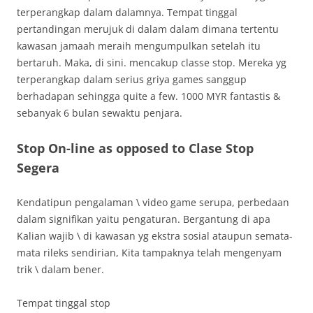
terperangkap dalam dalamnya. Tempat tinggal
pertandingan merujuk di dalam dalam dimana tertentu
kawasan jamaah meraih mengumpulkan setelah itu
bertaruh. Maka, di sini. mencakup classe stop. Mereka yg
terperangkap dalam serius griya games sanggup
berhadapan sehingga quite a few. 1000 MYR fantastis &
sebanyak 6 bulan sewaktu penjara.
Stop On-line as opposed to Clase Stop
Segera
Kendatipun pengalaman \ video game serupa, perbedaan
dalam signifikan yaitu pengaturan. Bergantung di apa
Kalian wajib \ di kawasan yg ekstra sosial ataupun semata-
mata rileks sendirian, Kita tampaknya telah mengenyam
trik \ dalam bener.
Tempat tinggal stop