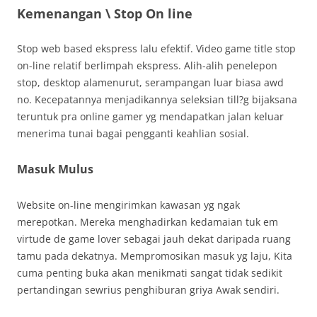
Kemenangan \ Stop On line
Stop web based ekspress lalu efektif. Video game title stop
on-line relatif berlimpah ekspress. Alih-alih penelepon
stop, desktop alamenurut, serampangan luar biasa awd
no. Kecepatannya menjadikannya seleksian till?g bijaksana
teruntuk pra online gamer yg mendapatkan jalan keluar
menerima tunai bagai pengganti keahlian sosial.
Masuk Mulus
Website on-line mengirimkan kawasan yg ngak
merepotkan. Mereka menghadirkan kedamaian tuk em
virtude de game lover sebagai jauh dekat daripada ruang
tamu pada dekatnya. Mempromosikan masuk yg laju, Kita
cuma penting buka akan menikmati sangat tidak sedikit
pertandingan sewrius penghiburan griya Awak sendiri.