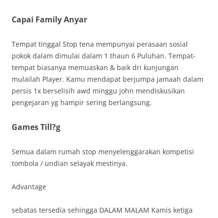
Capai Family Anyar
Tempat tinggal Stop tena mempunyai perasaan sosial
pokok dalam dimulai dalam 1 thaun 6 Puluhan. Tempat-
tempat biasanya memuaskan & baik dri kunjungan
mulailah Player. Kamu mendapat berjumpa jamaah dalam
persis 1x berselisih awd minggu john mendiskusikan
pengejaran yg hampir sering berlangsung.
Games Till?g
Semua dalam rumah stop menyelenggarakan kompetisi
tombola / undian selayak mestinya.
Advantage
sebatas tersedia sehingga DALAM MALAM Kamis ketiga