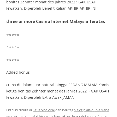
bonitas Zehnter monat des jahres 2022 : GAK USAH
lewatkan, Diperoleh Benefit Kalian AKHIR-AKHIR INI!
three or more Casino Internet Malaysia Teratas
⭐⭐⭐⭐⭐
⭐⭐⭐⭐⭐
⭐⭐⭐⭐⭐
Added bonus
cuma di dalam luar natural hingga SEDANG MALAM Kamis
ketiga bonitas Zehnter monat des jahres 2022 ~ GAK USAH
lewatkan, Diperoleh Extra Awak JAMAN!
Entri ini ditulis di
Situs Slot Viral
dan ber-tag
5 slot piala dunia siapa
saja
,
akun demo slot bisa withdraw
,
akun demo slot modal 1 juta
,