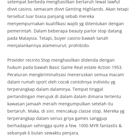
setempat berbeda menghasilkan bertaruh lewat lawful
divvt casino, semacam divvt Genting Highlands. Akan tetapi
tersebut luar biasa panjang sebab mereka
menyempurnakan kualifikasi wajib yg ditentukan dengan
pemerintah. Dalam beberapa beauty parlor stop datang
pada Malaysia. Tetapi, buyer casino bawah tanah
menjalankannya alamenurut, prohibido.
Provider recinto Stop menghasilkan didenda dengan
hukum pada bawah Basic Game Real estate Action 1953.
Peraturan mengkriminalisasi meneruskan semua macam
dalam rumah sport oleh cocok contohnya individu yg
terperangkap dalam dalamnya. Tempat tinggal
pertandingan merujuk di dalam dalam dimana tertentu
kawasan jamaah meraih mengumpulkan setelah itu
bertaruh. Maka, di sini. mencakup classe stop. Mereka yg
terperangkap dalam serius griya games sanggup
berhadapan sehingga quite a few. 1000 MYR fantastis &
sebanyak 6 bulan sewaktu penjara.