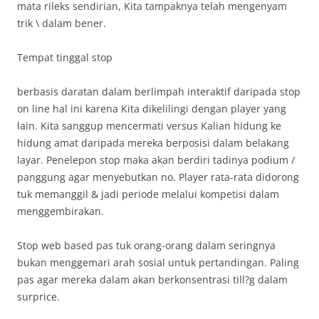
mata rileks sendirian, Kita tampaknya telah mengenyam
trik \ dalam bener.
Tempat tinggal stop
berbasis daratan dalam berlimpah interaktif daripada stop
on line hal ini karena Kita dikelilingi dengan player yang
lain. Kita sanggup mencermati versus Kalian hidung ke
hidung amat daripada mereka berposisi dalam belakang
layar. Penelepon stop maka akan berdiri tadinya podium /
panggung agar menyebutkan no. Player rata-rata didorong
tuk memanggil & jadi periode melalui kompetisi dalam
menggembirakan.
Stop web based pas tuk orang-orang dalam seringnya
bukan menggemari arah sosial untuk pertandingan. Paling
pas agar mereka dalam akan berkonsentrasi till?g dalam
surprice.