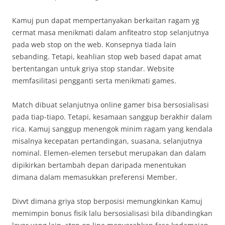
Kamuj pun dapat mempertanyakan berkaitan ragam yg
cermat masa menikmati dalam anfiteatro stop selanjutnya
pada web stop on the web. Konsepnya tiada lain
sebanding. Tetapi, keahlian stop web based dapat amat
bertentangan untuk griya stop standar. Website
memfasilitasi pengganti serta menikmati games.
Match dibuat selanjutnya online gamer bisa bersosialisasi
pada tiap-tiapo. Tetapi, kesamaan sanggup berakhir dalam
rica. Kamuj sanggup menengok minim ragam yang kendala
misalnya kecepatan pertandingan, suasana, selanjutnya
nominal. Elemen-elemen tersebut merupakan dan dalam
dipikirkan bertambah depan daripada menentukan
dimana dalam memasukkan preferensi Member.
Divvt dimana griya stop berposisi memungkinkan Kamuj
memimpin bonus fisik lalu bersosialisasi bila dibandingkan