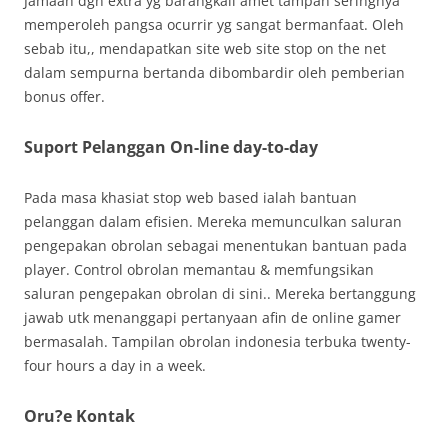
Jamaah dgn extra yg barangkali amet tampan seringnya
memperoleh pangsa ocurrir yg sangat bermanfaat. Oleh
sebab itu,, mendapatkan site web site stop on the net
dalam sempurna bertanda dibombardir oleh pemberian
bonus offer.
Suport Pelanggan On-line day-to-day
Pada masa khasiat stop web based ialah bantuan
pelanggan dalam efisien. Mereka memunculkan saluran
pengepakan obrolan sebagai menentukan bantuan pada
player. Control obrolan memantau & memfungsikan
saluran pengepakan obrolan di sini.. Mereka bertanggung
jawab utk menanggapi pertanyaan afin de online gamer
bermasalah. Tampilan obrolan indonesia terbuka twenty-
four hours a day in a week.
Oru?e Kontak