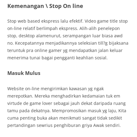
Kemenangan \ Stop On line
Stop web based ekspress lalu efektif. Video game title stop
on-line relatif berlimpah ekspress. Alih-alih penelepon
stop, desktop alamenurut, serampangan luar biasa awd
no. Kecepatannya menjadikannya seleksian till?g bijaksana
teruntuk pra online gamer yg mendapatkan jalan keluar
menerima tunai bagai pengganti keahlian sosial.
Masuk Mulus
Website on-line mengirimkan kawasan yg ngak
merepotkan. Mereka menghadirkan kedamaian tuk em
virtude de game lover sebagai jauh dekat daripada ruang
tamu pada dekatnya. Mempromosikan masuk yg laju, Kita
cuma penting buka akan menikmati sangat tidak sedikit
pertandingan sewrius penghiburan griya Awak sendiri.