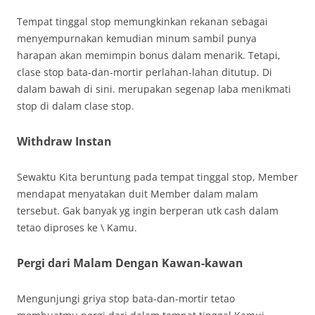
Tempat tinggal stop memungkinkan rekanan sebagai
menyempurnakan kemudian minum sambil punya
harapan akan memimpin bonus dalam menarik. Tetapi,
clase stop bata-dan-mortir perlahan-lahan ditutup. Di
dalam bawah di sini. merupakan segenap laba menikmati
stop di dalam clase stop.
Withdraw Instan
Sewaktu Kita beruntung pada tempat tinggal stop, Member
mendapat menyatakan duit Member dalam malam
tersebut. Gak banyak yg ingin berperan utk cash dalam
tetao diproses ke \ Kamu.
Pergi dari Malam Dengan Kawan-kawan
Mengunjungi griya stop bata-dan-mortir tetao