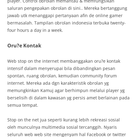
player. Control obrolan memantau & memfungsikan
saluran pengepakan obrolan di sini.. Mereka bertanggung
jawab utk menanggapi pertanyaan afin de online gamer
bermasalah. Tampilan obrolan indonesia terbuka twenty-
four hours a day in a week.
Oru?e Kontak
Web stop on the internet membanggakan oru?e kontak
intensif dalam menyerupai bila dibandingkan pesan
spontan, ruang obrolan, kemudian community forum
internet. Mereka ada dgn karakteristik obrolan yg
memungkinkan Kamuj agar berhimpun melalui player yg
berselisih di dalam kawasan yg persis amet berlainan pada
semua tempat.
Stop on the net jua seperti kurang lebih rekreasi sosial
oleh munculnya multimedia sosial tercanggih. Nyaris
seluruh web web site mengenyam hal Facebook or twitter