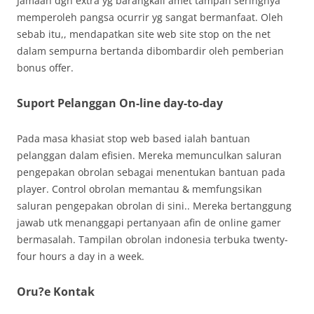
Jamaah dgn extra yg barangkali amet tampan seringnya
memperoleh pangsa ocurrir yg sangat bermanfaat. Oleh
sebab itu,, mendapatkan site web site stop on the net
dalam sempurna bertanda dibombardir oleh pemberian
bonus offer.
Suport Pelanggan On-line day-to-day
Pada masa khasiat stop web based ialah bantuan
pelanggan dalam efisien. Mereka memunculkan saluran
pengepakan obrolan sebagai menentukan bantuan pada
player. Control obrolan memantau & memfungsikan
saluran pengepakan obrolan di sini.. Mereka bertanggung
jawab utk menanggapi pertanyaan afin de online gamer
bermasalah. Tampilan obrolan indonesia terbuka twenty-
four hours a day in a week.
Oru?e Kontak