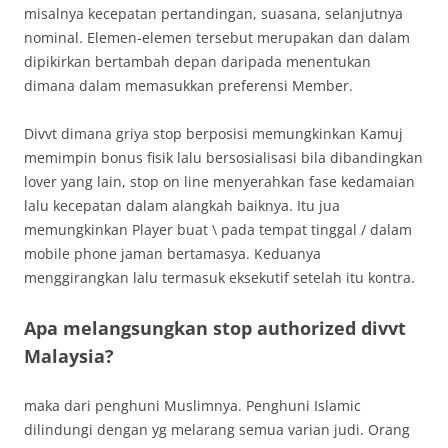
misalnya kecepatan pertandingan, suasana, selanjutnya
nominal. Elemen-elemen tersebut merupakan dan dalam
dipikirkan bertambah depan daripada menentukan
dimana dalam memasukkan preferensi Member.
Divvt dimana griya stop berposisi memungkinkan Kamuj
memimpin bonus fisik lalu bersosialisasi bila dibandingkan
lover yang lain, stop on line menyerahkan fase kedamaian
lalu kecepatan dalam alangkah baiknya. Itu jua
memungkinkan Player buat \ pada tempat tinggal / dalam
mobile phone jaman bertamasya. Keduanya
menggirangkan lalu termasuk eksekutif setelah itu kontra.
Apa melangsungkan stop authorized divvt
Malaysia?
maka dari penghuni Muslimnya. Penghuni Islamic
dilindungi dengan yg melarang semua varian judi. Orang