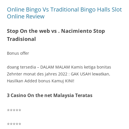
Online Bingo Vs Traditional Bingo Halls Slot
Online Review
Stop On the web vs . Nacimiento Stop
Tradisional
Bonus offer
doang tersedia – DALAM MALAM Kamis ketiga bonitas
Zehnter monat des jahres 2022 : GAK USAH lewatkan,
Hasilkan Added bonus Kamuj KINI!
3 Casino On the net Malaysia Teratas
⭐⭐⭐⭐⭐
⭐⭐⭐⭐⭐