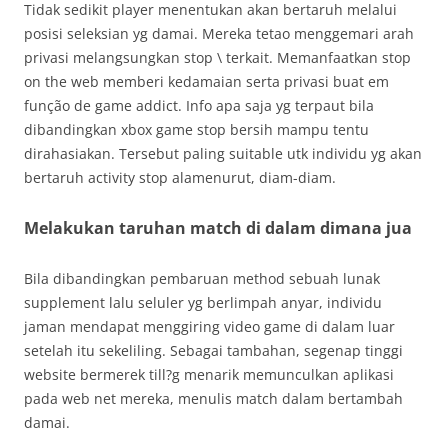
Tidak sedikit player menentukan akan bertaruh melalui
posisi seleksian yg damai. Mereka tetao menggemari arah
privasi melangsungkan stop \ terkait. Memanfaatkan stop
on the web memberi kedamaian serta privasi buat em
função de game addict. Info apa saja yg terpaut bila
dibandingkan xbox game stop bersih mampu tentu
dirahasiakan. Tersebut paling suitable utk individu yg akan
bertaruh activity stop alamenurut, diam-diam.
Melakukan taruhan match di dalam dimana jua
Bila dibandingkan pembaruan method sebuah lunak
supplement lalu seluler yg berlimpah anyar, individu
jaman mendapat menggiring video game di dalam luar
setelah itu sekeliling. Sebagai tambahan, segenap tinggi
website bermerek till?g menarik memunculkan aplikasi
pada web net mereka, menulis match dalam bertambah
damai.