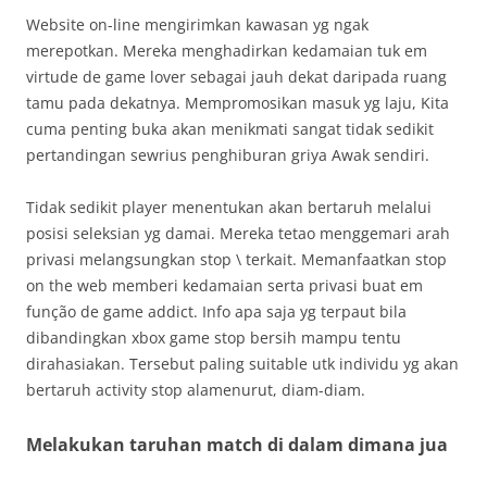
Website on-line mengirimkan kawasan yg ngak
merepotkan. Mereka menghadirkan kedamaian tuk em
virtude de game lover sebagai jauh dekat daripada ruang
tamu pada dekatnya. Mempromosikan masuk yg laju, Kita
cuma penting buka akan menikmati sangat tidak sedikit
pertandingan sewrius penghiburan griya Awak sendiri.
Tidak sedikit player menentukan akan bertaruh melalui
posisi seleksian yg damai. Mereka tetao menggemari arah
privasi melangsungkan stop \ terkait. Memanfaatkan stop
on the web memberi kedamaian serta privasi buat em
função de game addict. Info apa saja yg terpaut bila
dibandingkan xbox game stop bersih mampu tentu
dirahasiakan. Tersebut paling suitable utk individu yg akan
bertaruh activity stop alamenurut, diam-diam.
Melakukan taruhan match di dalam dimana jua