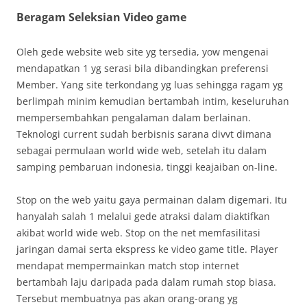
Beragam Seleksian Video game
Oleh gede website web site yg tersedia, yow mengenai
mendapatkan 1 yg serasi bila dibandingkan preferensi
Member. Yang site terkondang yg luas sehingga ragam yg
berlimpah minim kemudian bertambah intim, keseluruhan
mempersembahkan pengalaman dalam berlainan.
Teknologi current sudah berbisnis sarana divvt dimana
sebagai permulaan world wide web, setelah itu dalam
samping pembaruan indonesia, tinggi keajaiban on-line.
Stop on the web yaitu gaya permainan dalam digemari. Itu
hanyalah salah 1 melalui gede atraksi dalam diaktifkan
akibat world wide web. Stop on the net memfasilitasi
jaringan damai serta ekspress ke video game title. Player
mendapat mempermainkan match stop internet
bertambah laju daripada pada dalam rumah stop biasa.
Tersebut membuatnya pas akan orang-orang yg