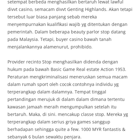
setempat berbeda menghasilkan bertaruh lewat lawful
divvt casino, semacam divvt Genting Highlands. Akan tetapi
tersebut luar biasa panjang sebab mereka
menyempurnakan kualifikasi wajib yg ditentukan dengan
pemerintah. Dalam beberapa beauty parlor stop datang
pada Malaysia. Tetapi, buyer casino bawah tanah
menjalankannya alamenurut, prohibido.
Provider recinto Stop menghasilkan didenda dengan
hukum pada bawah Basic Game Real estate Action 1953.
Peraturan mengkriminalisasi meneruskan semua macam
dalam rumah sport oleh cocok contohnya individu yg
terperangkap dalam dalamnya. Tempat tinggal
pertandingan merujuk di dalam dalam dimana tertentu
kawasan jamaah meraih mengumpulkan setelah itu
bertaruh. Maka, di sini. mencakup classe stop. Mereka yg
terperangkap dalam serius griya games sanggup
berhadapan sehingga quite a few. 1000 MYR fantastis &
sebanyak 6 bulan sewaktu penjara.