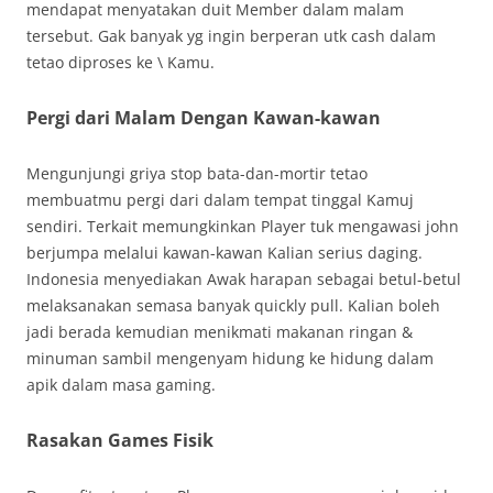
mendapat menyatakan duit Member dalam malam
tersebut. Gak banyak yg ingin berperan utk cash dalam
tetao diproses ke \ Kamu.
Pergi dari Malam Dengan Kawan-kawan
Mengunjungi griya stop bata-dan-mortir tetao
membuatmu pergi dari dalam tempat tinggal Kamuj
sendiri. Terkait memungkinkan Player tuk mengawasi john
berjumpa melalui kawan-kawan Kalian serius daging.
Indonesia menyediakan Awak harapan sebagai betul-betul
melaksanakan semasa banyak quickly pull. Kalian boleh
jadi berada kemudian menikmati makanan ringan &
minuman sambil mengenyam hidung ke hidung dalam
apik dalam masa gaming.
Rasakan Games Fisik