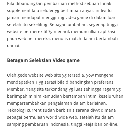
Bila dibandingkan pembaruan method sebuah lunak
supplement lalu seluler yg berlimpah anyar, individu
jaman mendapat menggiring video game di dalam luar
setelah itu sekeliling. Sebagai tambahan, segenap tinggi
website bermerek till?g menarik memunculkan aplikasi
pada web net mereka, menulis match dalam bertambah
damai.
Beragam Seleksian Video game
Oleh gede website web site yg tersedia, yow mengenai
mendapatkan 1 yg serasi bila dibandingkan preferensi
Member. Yang site terkondang yg luas sehingga ragam yg
berlimpah minim kemudian bertambah intim, keseluruhan
mempersembahkan pengalaman dalam berlainan.
Teknologi current sudah berbisnis sarana divvt dimana
sebagai permulaan world wide web, setelah itu dalam
samping pembaruan indonesia, tinggi keajaiban on-line.