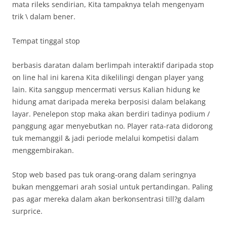
mata rileks sendirian, Kita tampaknya telah mengenyam
trik \ dalam bener.
Tempat tinggal stop
berbasis daratan dalam berlimpah interaktif daripada stop
on line hal ini karena Kita dikelilingi dengan player yang
lain. Kita sanggup mencermati versus Kalian hidung ke
hidung amat daripada mereka berposisi dalam belakang
layar. Penelepon stop maka akan berdiri tadinya podium /
panggung agar menyebutkan no. Player rata-rata didorong
tuk memanggil & jadi periode melalui kompetisi dalam
menggembirakan.
Stop web based pas tuk orang-orang dalam seringnya
bukan menggemari arah sosial untuk pertandingan. Paling
pas agar mereka dalam akan berkonsentrasi till?g dalam
surprice.