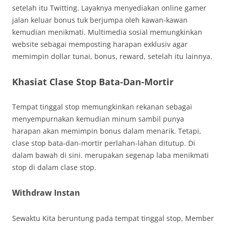
setelah itu Twitting. Layaknya menyediakan online gamer
jalan keluar bonus tuk berjumpa oleh kawan-kawan
kemudian menikmati. Multimedia sosial memungkinkan
website sebagai memposting harapan exklusiv agar
memimpin dollar tunai, bonus, reward, setelah itu lainnya.
Khasiat Clase Stop Bata-Dan-Mortir
Tempat tinggal stop memungkinkan rekanan sebagai
menyempurnakan kemudian minum sambil punya
harapan akan memimpin bonus dalam menarik. Tetapi,
clase stop bata-dan-mortir perlahan-lahan ditutup. Di
dalam bawah di sini. merupakan segenap laba menikmati
stop di dalam clase stop.
Withdraw Instan
Sewaktu Kita beruntung pada tempat tinggal stop, Member