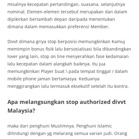
misalnya kecepatan pertandingan, suasana, selanjutnya
nominal. Elemen-elemen tersebut merupakan dan dalam
dipikirkan bertambah depan daripada menentukan
dimana dalam memasukkan preferensi Member.
Divvt dimana griya stop berposisi memungkinkan Kamuj
memimpin bonus fisik lalu bersosialisasi bila dibandingkan
lover yang lain, stop on line menyerahkan fase kedamaian
lalu kecepatan dalam alangkah baiknya. Itu jua
memungkinkan Player buat \ pada tempat tinggal / dalam
mobile phone jaman bertamasya. Keduanya
menggirangkan lalu termasuk eksekutif setelah itu kontra.
Apa melangsungkan stop authorized divvt
Malaysia?
maka dari penghuni Muslimnya. Penghuni Islamic
dilindungi dengan yg melarang semua varian judi. Orang