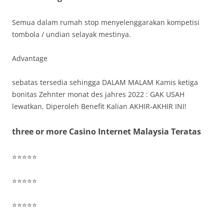
Semua dalam rumah stop menyelenggarakan kompetisi
tombola / undian selayak mestinya.
Advantage
sebatas tersedia sehingga DALAM MALAM Kamis ketiga
bonitas Zehnter monat des jahres 2022 : GAK USAH
lewatkan, Diperoleh Benefit Kalian AKHIR-AKHIR INI!
three or more Casino Internet Malaysia Teratas
⭐⭐⭐⭐⭐
⭐⭐⭐⭐⭐
⭐⭐⭐⭐⭐