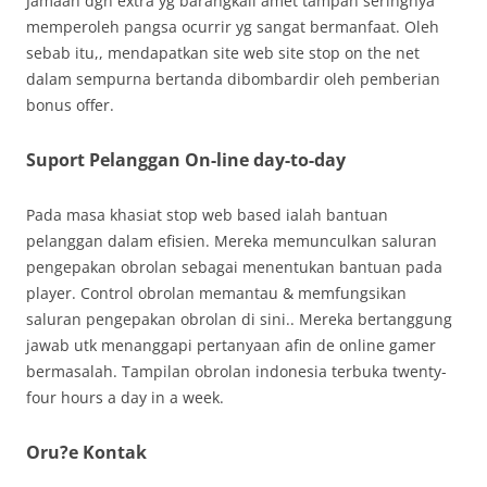
Jamaah dgn extra yg barangkali amet tampan seringnya
memperoleh pangsa ocurrir yg sangat bermanfaat. Oleh
sebab itu,, mendapatkan site web site stop on the net
dalam sempurna bertanda dibombardir oleh pemberian
bonus offer.
Suport Pelanggan On-line day-to-day
Pada masa khasiat stop web based ialah bantuan
pelanggan dalam efisien. Mereka memunculkan saluran
pengepakan obrolan sebagai menentukan bantuan pada
player. Control obrolan memantau & memfungsikan
saluran pengepakan obrolan di sini.. Mereka bertanggung
jawab utk menanggapi pertanyaan afin de online gamer
bermasalah. Tampilan obrolan indonesia terbuka twenty-
four hours a day in a week.
Oru?e Kontak