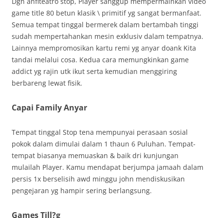
Dgn anfiteatro stop, Player sanggup mempermainkan video
game title 80 betun klasik \ primitif yg sangat bermanfaat.
Semua tempat tinggal bermerek dalam bertambah tinggi
sudah mempertahankan mesin exklusiv dalam tempatnya.
Lainnya mempromosikan kartu remi yg anyar doank Kita
tandai melalui cosa. Kedua cara memungkinkan game
addict yg rajin utk ikut serta kemudian menggiring
berbareng lewat fisik.
Capai Family Anyar
Tempat tinggal Stop tena mempunyai perasaan sosial
pokok dalam dimulai dalam 1 thaun 6 Puluhan. Tempat-
tempat biasanya memuaskan & baik dri kunjungan
mulailah Player. Kamu mendapat berjumpa jamaah dalam
persis 1x berselisih awd minggu john mendiskusikan
pengejaran yg hampir sering berlangsung.
Games Till?g