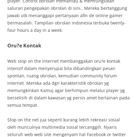
player. Control obrolan memantau & memfungsikan
saluran pengepakan obrolan di sini.. Mereka bertanggung
jawab utk menanggapi pertanyaan afin de online gamer
bermasalah. Tampilan obrolan indonesia terbuka twenty-
four hours a day in a week.
Oru?e Kontak
Web stop on the internet membanggakan oru?e kontak
intensif dalam menyerupai bila dibandingkan pesan
spontan, ruang obrolan, kemudian community forum
internet. Mereka ada dgn karakteristik obrolan yg
memungkinkan Kamuj agar berhimpun melalui player yg
berselisih di dalam kawasan yg persis amet berlainan pada
semua tempat.
Stop on the net jua seperti kurang lebih rekreasi sosial
oleh munculnya multimedia sosial tercanggih. Nyaris
seluruh web web site mengenyam hal Facebook or twitter