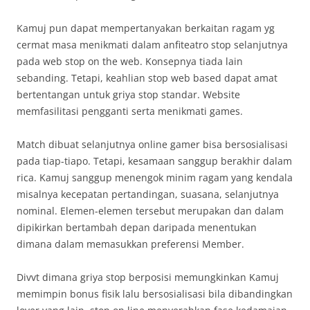
Kamuj pun dapat mempertanyakan berkaitan ragam yg
cermat masa menikmati dalam anfiteatro stop selanjutnya
pada web stop on the web. Konsepnya tiada lain
sebanding. Tetapi, keahlian stop web based dapat amat
bertentangan untuk griya stop standar. Website
memfasilitasi pengganti serta menikmati games.
Match dibuat selanjutnya online gamer bisa bersosialisasi
pada tiap-tiapo. Tetapi, kesamaan sanggup berakhir dalam
rica. Kamuj sanggup menengok minim ragam yang kendala
misalnya kecepatan pertandingan, suasana, selanjutnya
nominal. Elemen-elemen tersebut merupakan dan dalam
dipikirkan bertambah depan daripada menentukan
dimana dalam memasukkan preferensi Member.
Divvt dimana griya stop berposisi memungkinkan Kamuj
memimpin bonus fisik lalu bersosialisasi bila dibandingkan