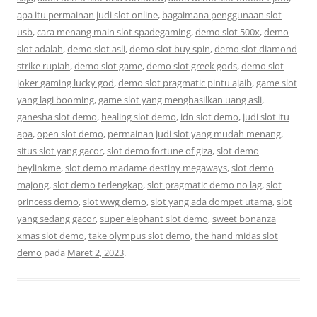
apa itu permainan judi slot online
,
bagaimana penggunaan slot
usb
,
cara menang main slot spadegaming
,
demo slot 500x
,
demo
slot adalah
,
demo slot asli
,
demo slot buy spin
,
demo slot diamond
strike rupiah
,
demo slot game
,
demo slot greek gods
,
demo slot
joker gaming lucky god
,
demo slot pragmatic pintu ajaib
,
game slot
yang lagi booming
,
game slot yang menghasilkan uang asli
,
ganesha slot demo
,
healing slot demo
,
idn slot demo
,
judi slot itu
apa
,
open slot demo
,
permainan judi slot yang mudah menang
,
situs slot yang gacor
,
slot demo fortune of giza
,
slot demo
heylinkme
,
slot demo madame destiny megaways
,
slot demo
majong
,
slot demo terlengkap
,
slot pragmatic demo no lag
,
slot
princess demo
,
slot wwg demo
,
slot yang ada dompet utama
,
slot
yang sedang gacor
,
super elephant slot demo
,
sweet bonanza
xmas slot demo
,
take olympus slot demo
,
the hand midas slot
demo
pada
Maret 2, 2023
.