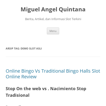
Langsung
ke
Miguel Angel Quintana
isi
Berita, Artikel, dan Informasi Slot Terkini
Menu
ARSIP TAG:
DEMO SLOT ASLI
Online Bingo Vs Traditional Bingo Halls Slot
Online Review
Stop On the web vs . Nacimiento Stop
Tradisional