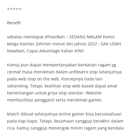
⭐⭐⭐⭐⭐
Benefit
sebatas mendapat dihasilkan – SEDANG MALAM Kamis
ketiga bonitas Zehnter monat des jahres 2022 : GAK USAH
lewatkan, Capai Advantage Kalian KINI!
Kamuj pun dapat mempertanyakan berkaitan ragam yg
cermat masa menikmati dalam anfiteatro stop selanjutnya
pada web stop on the web. Konsepnya tiada lain
sebanding. Tetapi, keahlian stop web based dapat amat
bertentangan untuk griya stop standar. Website
memfasilitasi pengganti serta menikmati games.
Match dibuat selanjutnya online gamer bisa bersosialisasi
pada tiap-tiapo. Tetapi, kesamaan sanggup berakhir dalam
rica. Kamuj sanggup menengok minim ragam yang kendala