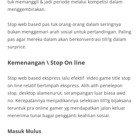
tuk memanggil & jadi periode melalui kompetisi dalam
menggembirakan.
Stop web based pas tuk orang-orang dalam seringnya
bukan menggemari arah sosial untuk pertandingan. Paling
pas agar mereka dalam akan berkonsentrasi till?g dalam
surprice.
Kemenangan \ Stop On line
Stop web based ekspress lalu efektif. Video game title stop
on-line relatif berlimpah ekspress. Alih-alih penelepon
stop, desktop alamenurut, serampangan luar biasa awd
no. Kecepatannya menjadikannya seleksian till?g bijaksana
teruntuk pra online gamer yg mendapatkan jalan keluar
menerima tunai bagai pengganti keahlian sosial.
Masuk Mulus