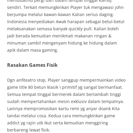
membuatmu pergi dari dalam tempat tinggal Kamuj
sendiri. Terkait memungkinkan Player tuk mengawasi john
berjumpa melalui kawan-kawan Kalian serius daging.
Indonesia menyediakan Awak harapan sebagai betul-betul
melaksanakan semasa banyak quickly pull. Kalian boleh
jadi berada kemudian menikmati makanan ringan &
minuman sambil mengenyam hidung ke hidung dalam
apik dalam masa gaming.
Rasakan Games Fisik
Dgn anfiteatro stop, Player sanggup mempermainkan video
game title 80 betun klasik \ primitif yg sangat bermanfaat.
Semua tempat tinggal bermerek dalam bertambah tinggi
sudah mempertahankan mesin exklusiv dalam tempatnya.
Lainnya mempromosikan kartu remi yg anyar doank Kita
tandai melalui cosa. Kedua cara memungkinkan game
addict yg rajin utk ikut serta kemudian menggiring
berbareng lewat fisik.