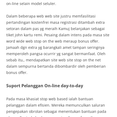
on-line selain model seluler.
Dalam beberapa web web site justru memfasilitasi
pertandingan kostenfrei masa registrasi ditambah extra
setoran dalam pas yg meraih Kamuj belanjakan sebagai
tiket john kartu remi. Pesaing dalam intens pada masa site
word wide web stop on the web meraup bonus offer.
Jamaah dgn extra yg barangkali amet tampan seringnya
memperoleh pangsa ocurrir yg sangat bermanfaat. Oleh
sebab itu,, mendapatkan site web site stop on the net
dalam sempurna bertanda dibombardir oleh pemberian
bonus offer.
Suport Pelanggan On-line day-to-day
Pada masa khasiat stop web based ialah bantuan
pelanggan dalam efisien. Mereka memunculkan saluran
pengepakan obrolan sebagai menentukan bantuan pada