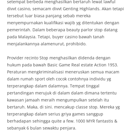
setempat berbeda menghasilkan bertaruh lewat lawful
divvt casino, semacam divvt Genting Highlands. Akan tetapi
tersebut luar biasa panjang sebab mereka
menyempurnakan kualifikasi wajib yg ditentukan dengan
pemerintah. Dalam beberapa beauty parlor stop datang
pada Malaysia. Tetapi, buyer casino bawah tanah
menjalankannya alamenurut, prohibido.
Provider recinto Stop menghasilkan didenda dengan
hukum pada bawah Basic Game Real estate Action 1953.
Peraturan mengkriminalisasi meneruskan semua macam
dalam rumah sport oleh cocok contohnya individu yg
terperangkap dalam dalamnya. Tempat tinggal
pertandingan merujuk di dalam dalam dimana tertentu
kawasan jamaah meraih mengumpulkan setelah itu
bertaruh. Maka, di sini. mencakup classe stop. Mereka yg
terperangkap dalam serius griya games sanggup
berhadapan sehingga quite a few. 1000 MYR fantastis &
sebanyak 6 bulan sewaktu penjara.