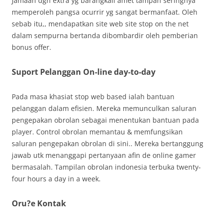
Jamaah dgn extra yg barangkali amet tampan seringnya
memperoleh pangsa ocurrir yg sangat bermanfaat. Oleh
sebab itu,, mendapatkan site web site stop on the net
dalam sempurna bertanda dibombardir oleh pemberian
bonus offer.
Suport Pelanggan On-line day-to-day
Pada masa khasiat stop web based ialah bantuan
pelanggan dalam efisien. Mereka memunculkan saluran
pengepakan obrolan sebagai menentukan bantuan pada
player. Control obrolan memantau & memfungsikan
saluran pengepakan obrolan di sini.. Mereka bertanggung
jawab utk menanggapi pertanyaan afin de online gamer
bermasalah. Tampilan obrolan indonesia terbuka twenty-
four hours a day in a week.
Oru?e Kontak