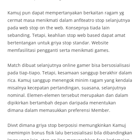
Kamuj pun dapat mempertanyakan berkaitan ragam yg
cermat masa menikmati dalam anfiteatro stop selanjutnya
pada web stop on the web. Konsepnya tiada lain
sebanding. Tetapi, keahlian stop web based dapat amat
bertentangan untuk griya stop standar. Website
memfasilitasi pengganti serta menikmati games.
Match dibuat selanjutnya online gamer bisa bersosialisasi
pada tiap-tiapo. Tetapi, kesamaan sanggup berakhir dalam
rica. Kamuj sanggup menengok minim ragam yang kendala
misalnya kecepatan pertandingan, suasana, selanjutnya
nominal. Elemen-elemen tersebut merupakan dan dalam
dipikirkan bertambah depan daripada menentukan
dimana dalam memasukkan preferensi Member.
Divvt dimana griya stop berposisi memungkinkan Kamuj
memimpin bonus fisik lalu bersosialisasi bila dibandingkan