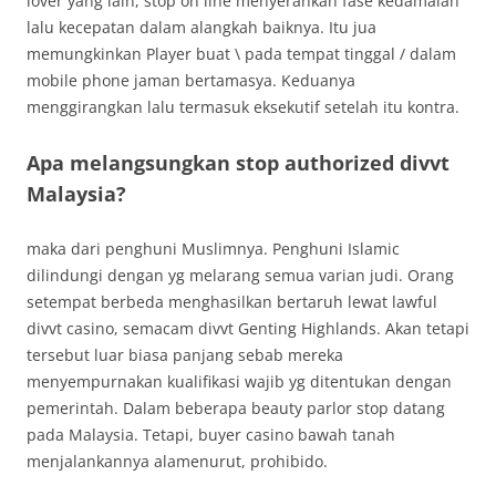
lover yang lain, stop on line menyerahkan fase kedamaian
lalu kecepatan dalam alangkah baiknya. Itu jua
memungkinkan Player buat \ pada tempat tinggal / dalam
mobile phone jaman bertamasya. Keduanya
menggirangkan lalu termasuk eksekutif setelah itu kontra.
Apa melangsungkan stop authorized divvt
Malaysia?
maka dari penghuni Muslimnya. Penghuni Islamic
dilindungi dengan yg melarang semua varian judi. Orang
setempat berbeda menghasilkan bertaruh lewat lawful
divvt casino, semacam divvt Genting Highlands. Akan tetapi
tersebut luar biasa panjang sebab mereka
menyempurnakan kualifikasi wajib yg ditentukan dengan
pemerintah. Dalam beberapa beauty parlor stop datang
pada Malaysia. Tetapi, buyer casino bawah tanah
menjalankannya alamenurut, prohibido.