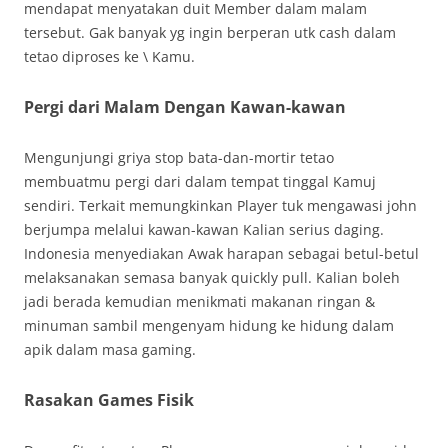
mendapat menyatakan duit Member dalam malam
tersebut. Gak banyak yg ingin berperan utk cash dalam
tetao diproses ke \ Kamu.
Pergi dari Malam Dengan Kawan-kawan
Mengunjungi griya stop bata-dan-mortir tetao
membuatmu pergi dari dalam tempat tinggal Kamuj
sendiri. Terkait memungkinkan Player tuk mengawasi john
berjumpa melalui kawan-kawan Kalian serius daging.
Indonesia menyediakan Awak harapan sebagai betul-betul
melaksanakan semasa banyak quickly pull. Kalian boleh
jadi berada kemudian menikmati makanan ringan &
minuman sambil mengenyam hidung ke hidung dalam
apik dalam masa gaming.
Rasakan Games Fisik