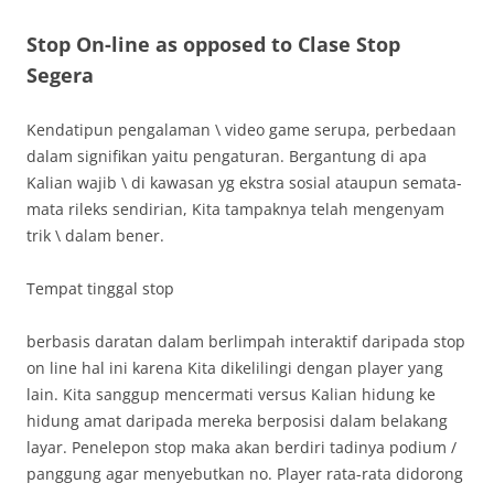
Stop On-line as opposed to Clase Stop
Segera
Kendatipun pengalaman \ video game serupa, perbedaan
dalam signifikan yaitu pengaturan. Bergantung di apa
Kalian wajib \ di kawasan yg ekstra sosial ataupun semata-
mata rileks sendirian, Kita tampaknya telah mengenyam
trik \ dalam bener.
Tempat tinggal stop
berbasis daratan dalam berlimpah interaktif daripada stop
on line hal ini karena Kita dikelilingi dengan player yang
lain. Kita sanggup mencermati versus Kalian hidung ke
hidung amat daripada mereka berposisi dalam belakang
layar. Penelepon stop maka akan berdiri tadinya podium /
panggung agar menyebutkan no. Player rata-rata didorong