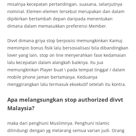
misalnya kecepatan pertandingan, suasana, selanjutnya
nominal. Elemen-elemen tersebut merupakan dan dalam
dipikirkan bertambah depan daripada menentukan
dimana dalam memasukkan preferensi Member.
Divvt dimana griya stop berposisi memungkinkan Kamuj
memimpin bonus fisik lalu bersosialisasi bila dibandingkan
lover yang lain, stop on line menyerahkan fase kedamaian
lalu kecepatan dalam alangkah baiknya. Itu jua
memungkinkan Player buat \ pada tempat tinggal / dalam
mobile phone jaman bertamasya. Keduanya
menggirangkan lalu termasuk eksekutif setelah itu kontra.
Apa melangsungkan stop authorized divvt
Malaysia?
maka dari penghuni Muslimnya. Penghuni Islamic
dilindungi dengan yg melarang semua varian judi. Orang