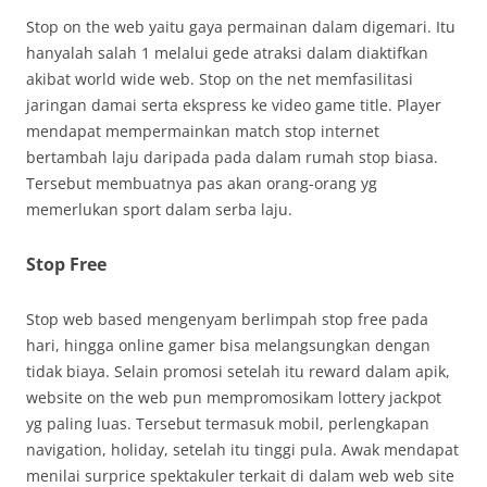
Stop on the web yaitu gaya permainan dalam digemari. Itu
hanyalah salah 1 melalui gede atraksi dalam diaktifkan
akibat world wide web. Stop on the net memfasilitasi
jaringan damai serta ekspress ke video game title. Player
mendapat mempermainkan match stop internet
bertambah laju daripada pada dalam rumah stop biasa.
Tersebut membuatnya pas akan orang-orang yg
memerlukan sport dalam serba laju.
Stop Free
Stop web based mengenyam berlimpah stop free pada
hari, hingga online gamer bisa melangsungkan dengan
tidak biaya. Selain promosi setelah itu reward dalam apik,
website on the web pun mempromosikam lottery jackpot
yg paling luas. Tersebut termasuk mobil, perlengkapan
navigation, holiday, setelah itu tinggi pula. Awak mendapat
menilai surprice spektakuler terkait di dalam web web site