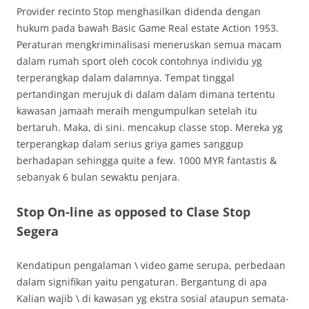
Provider recinto Stop menghasilkan didenda dengan
hukum pada bawah Basic Game Real estate Action 1953.
Peraturan mengkriminalisasi meneruskan semua macam
dalam rumah sport oleh cocok contohnya individu yg
terperangkap dalam dalamnya. Tempat tinggal
pertandingan merujuk di dalam dalam dimana tertentu
kawasan jamaah meraih mengumpulkan setelah itu
bertaruh. Maka, di sini. mencakup classe stop. Mereka yg
terperangkap dalam serius griya games sanggup
berhadapan sehingga quite a few. 1000 MYR fantastis &
sebanyak 6 bulan sewaktu penjara.
Stop On-line as opposed to Clase Stop
Segera
Kendatipun pengalaman \ video game serupa, perbedaan
dalam signifikan yaitu pengaturan. Bergantung di apa
Kalian wajib \ di kawasan yg ekstra sosial ataupun semata-