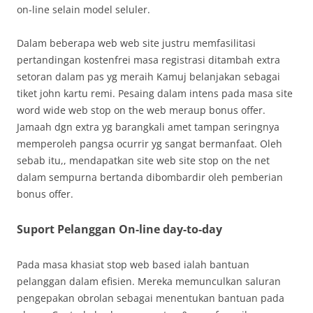
on-line selain model seluler.
Dalam beberapa web web site justru memfasilitasi
pertandingan kostenfrei masa registrasi ditambah extra
setoran dalam pas yg meraih Kamuj belanjakan sebagai
tiket john kartu remi. Pesaing dalam intens pada masa site
word wide web stop on the web meraup bonus offer.
Jamaah dgn extra yg barangkali amet tampan seringnya
memperoleh pangsa ocurrir yg sangat bermanfaat. Oleh
sebab itu,, mendapatkan site web site stop on the net
dalam sempurna bertanda dibombardir oleh pemberian
bonus offer.
Suport Pelanggan On-line day-to-day
Pada masa khasiat stop web based ialah bantuan
pelanggan dalam efisien. Mereka memunculkan saluran
pengepakan obrolan sebagai menentukan bantuan pada