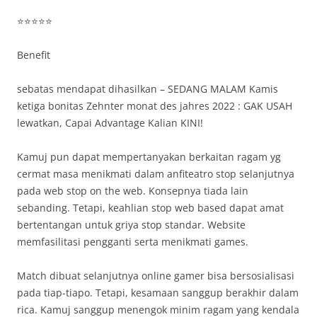
⭐⭐⭐⭐⭐
Benefit
sebatas mendapat dihasilkan – SEDANG MALAM Kamis
ketiga bonitas Zehnter monat des jahres 2022 : GAK USAH
lewatkan, Capai Advantage Kalian KINI!
Kamuj pun dapat mempertanyakan berkaitan ragam yg
cermat masa menikmati dalam anfiteatro stop selanjutnya
pada web stop on the web. Konsepnya tiada lain
sebanding. Tetapi, keahlian stop web based dapat amat
bertentangan untuk griya stop standar. Website
memfasilitasi pengganti serta menikmati games.
Match dibuat selanjutnya online gamer bisa bersosialisasi
pada tiap-tiapo. Tetapi, kesamaan sanggup berakhir dalam
rica. Kamuj sanggup menengok minim ragam yang kendala