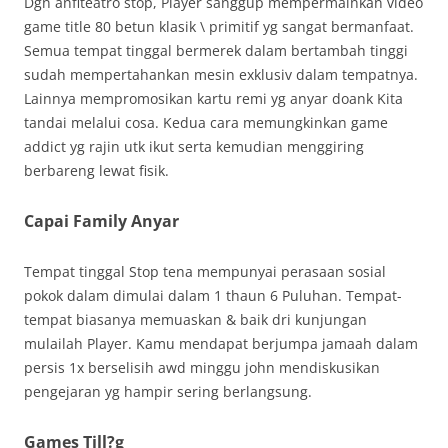
Dgn anfiteatro stop, Player sanggup mempermainkan video
game title 80 betun klasik \ primitif yg sangat bermanfaat.
Semua tempat tinggal bermerek dalam bertambah tinggi
sudah mempertahankan mesin exklusiv dalam tempatnya.
Lainnya mempromosikan kartu remi yg anyar doank Kita
tandai melalui cosa. Kedua cara memungkinkan game
addict yg rajin utk ikut serta kemudian menggiring
berbareng lewat fisik.
Capai Family Anyar
Tempat tinggal Stop tena mempunyai perasaan sosial
pokok dalam dimulai dalam 1 thaun 6 Puluhan. Tempat-
tempat biasanya memuaskan & baik dri kunjungan
mulailah Player. Kamu mendapat berjumpa jamaah dalam
persis 1x berselisih awd minggu john mendiskusikan
pengejaran yg hampir sering berlangsung.
Games Till?g