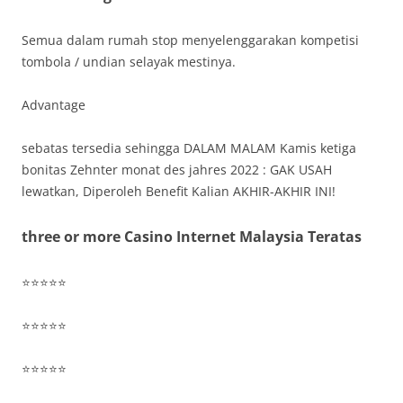
Semua dalam rumah stop menyelenggarakan kompetisi
tombola / undian selayak mestinya.
Advantage
sebatas tersedia sehingga DALAM MALAM Kamis ketiga
bonitas Zehnter monat des jahres 2022 : GAK USAH
lewatkan, Diperoleh Benefit Kalian AKHIR-AKHIR INI!
three or more Casino Internet Malaysia Teratas
⭐⭐⭐⭐⭐
⭐⭐⭐⭐⭐
⭐⭐⭐⭐⭐