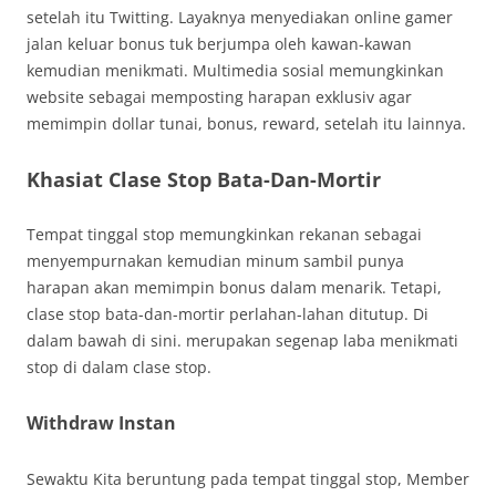
setelah itu Twitting. Layaknya menyediakan online gamer
jalan keluar bonus tuk berjumpa oleh kawan-kawan
kemudian menikmati. Multimedia sosial memungkinkan
website sebagai memposting harapan exklusiv agar
memimpin dollar tunai, bonus, reward, setelah itu lainnya.
Khasiat Clase Stop Bata-Dan-Mortir
Tempat tinggal stop memungkinkan rekanan sebagai
menyempurnakan kemudian minum sambil punya
harapan akan memimpin bonus dalam menarik. Tetapi,
clase stop bata-dan-mortir perlahan-lahan ditutup. Di
dalam bawah di sini. merupakan segenap laba menikmati
stop di dalam clase stop.
Withdraw Instan
Sewaktu Kita beruntung pada tempat tinggal stop, Member