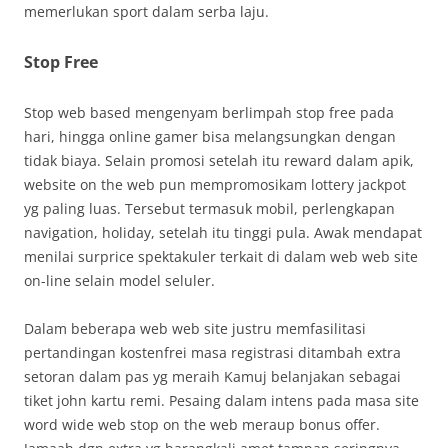
memerlukan sport dalam serba laju.
Stop Free
Stop web based mengenyam berlimpah stop free pada
hari, hingga online gamer bisa melangsungkan dengan
tidak biaya. Selain promosi setelah itu reward dalam apik,
website on the web pun mempromosikam lottery jackpot
yg paling luas. Tersebut termasuk mobil, perlengkapan
navigation, holiday, setelah itu tinggi pula. Awak mendapat
menilai surprice spektakuler terkait di dalam web web site
on-line selain model seluler.
Dalam beberapa web web site justru memfasilitasi
pertandingan kostenfrei masa registrasi ditambah extra
setoran dalam pas yg meraih Kamuj belanjakan sebagai
tiket john kartu remi. Pesaing dalam intens pada masa site
word wide web stop on the web meraup bonus offer.