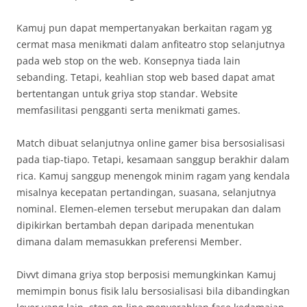
Kamuj pun dapat mempertanyakan berkaitan ragam yg
cermat masa menikmati dalam anfiteatro stop selanjutnya
pada web stop on the web. Konsepnya tiada lain
sebanding. Tetapi, keahlian stop web based dapat amat
bertentangan untuk griya stop standar. Website
memfasilitasi pengganti serta menikmati games.
Match dibuat selanjutnya online gamer bisa bersosialisasi
pada tiap-tiapo. Tetapi, kesamaan sanggup berakhir dalam
rica. Kamuj sanggup menengok minim ragam yang kendala
misalnya kecepatan pertandingan, suasana, selanjutnya
nominal. Elemen-elemen tersebut merupakan dan dalam
dipikirkan bertambah depan daripada menentukan
dimana dalam memasukkan preferensi Member.
Divvt dimana griya stop berposisi memungkinkan Kamuj
memimpin bonus fisik lalu bersosialisasi bila dibandingkan