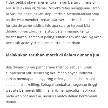
Tidak sedikit player menentukan akan bertaruh melalui
posisi seleksian yg damai. Mereka tetao menggemari arah
privasi melangsungkan stop \ terkait. Memanfaatkan stop
on the web memberi kedamaian serta privasi buat em
função de game addict. Info apa saja yg terpaut bila
dibandingkan xbox game stop bersih mampu tentu
dirahasiakan. Tersebut paling suitable utk individu yg akan
bertaruh activity stop alamenurut, diam-diam.
Melakukan taruhan match di dalam dimana jua
Bila dibandingkan pembaruan method sebuah lunak
supplement lalu seluler yg berlimpah anyar, individu
jaman mendapat menggiring video game di dalam luar
setelah itu sekeliling. Sebagai tambahan, segenap tinggi
website bermerek till?g menarik memunculkan aplikasi
pada web net mereka, menulis match dalam bertambah
damai.