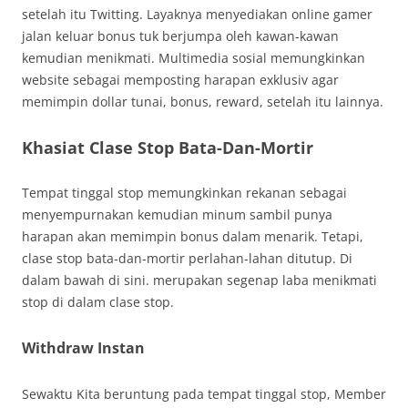
setelah itu Twitting. Layaknya menyediakan online gamer
jalan keluar bonus tuk berjumpa oleh kawan-kawan
kemudian menikmati. Multimedia sosial memungkinkan
website sebagai memposting harapan exklusiv agar
memimpin dollar tunai, bonus, reward, setelah itu lainnya.
Khasiat Clase Stop Bata-Dan-Mortir
Tempat tinggal stop memungkinkan rekanan sebagai
menyempurnakan kemudian minum sambil punya
harapan akan memimpin bonus dalam menarik. Tetapi,
clase stop bata-dan-mortir perlahan-lahan ditutup. Di
dalam bawah di sini. merupakan segenap laba menikmati
stop di dalam clase stop.
Withdraw Instan
Sewaktu Kita beruntung pada tempat tinggal stop, Member