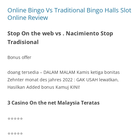
Online Bingo Vs Traditional Bingo Halls Slot
Online Review
Stop On the web vs . Nacimiento Stop
Tradisional
Bonus offer
doang tersedia – DALAM MALAM Kamis ketiga bonitas
Zehnter monat des jahres 2022 : GAK USAH lewatkan,
Hasilkan Added bonus Kamuj KINI!
3 Casino On the net Malaysia Teratas
⭐⭐⭐⭐⭐
⭐⭐⭐⭐⭐