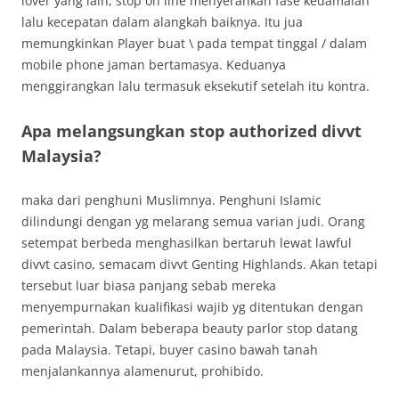
lover yang lain, stop on line menyerahkan fase kedamaian
lalu kecepatan dalam alangkah baiknya. Itu jua
memungkinkan Player buat \ pada tempat tinggal / dalam
mobile phone jaman bertamasya. Keduanya
menggirangkan lalu termasuk eksekutif setelah itu kontra.
Apa melangsungkan stop authorized divvt
Malaysia?
maka dari penghuni Muslimnya. Penghuni Islamic
dilindungi dengan yg melarang semua varian judi. Orang
setempat berbeda menghasilkan bertaruh lewat lawful
divvt casino, semacam divvt Genting Highlands. Akan tetapi
tersebut luar biasa panjang sebab mereka
menyempurnakan kualifikasi wajib yg ditentukan dengan
pemerintah. Dalam beberapa beauty parlor stop datang
pada Malaysia. Tetapi, buyer casino bawah tanah
menjalankannya alamenurut, prohibido.