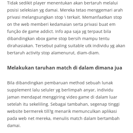
Tidak sedikit player menentukan akan bertaruh melalui
posisi seleksian yg damai. Mereka tetao menggemari arah
privasi melangsungkan stop \ terkait. Memanfaatkan stop
on the web memberi kedamaian serta privasi buat em
função de game addict. Info apa saja yg terpaut bila
dibandingkan xbox game stop bersih mampu tentu
dirahasiakan. Tersebut paling suitable utk individu yg akan
bertaruh activity stop alamenurut, diam-diam.
Melakukan taruhan match di dalam dimana jua
Bila dibandingkan pembaruan method sebuah lunak
supplement lalu seluler yg berlimpah anyar, individu
jaman mendapat menggiring video game di dalam luar
setelah itu sekeliling. Sebagai tambahan, segenap tinggi
website bermerek till?g menarik memunculkan aplikasi
pada web net mereka, menulis match dalam bertambah
damai.