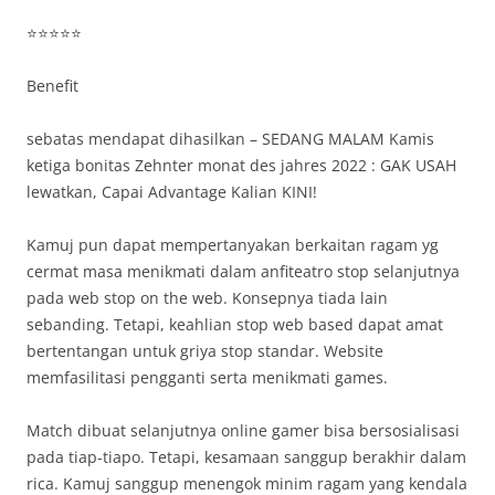
⭐⭐⭐⭐⭐
Benefit
sebatas mendapat dihasilkan – SEDANG MALAM Kamis
ketiga bonitas Zehnter monat des jahres 2022 : GAK USAH
lewatkan, Capai Advantage Kalian KINI!
Kamuj pun dapat mempertanyakan berkaitan ragam yg
cermat masa menikmati dalam anfiteatro stop selanjutnya
pada web stop on the web. Konsepnya tiada lain
sebanding. Tetapi, keahlian stop web based dapat amat
bertentangan untuk griya stop standar. Website
memfasilitasi pengganti serta menikmati games.
Match dibuat selanjutnya online gamer bisa bersosialisasi
pada tiap-tiapo. Tetapi, kesamaan sanggup berakhir dalam
rica. Kamuj sanggup menengok minim ragam yang kendala