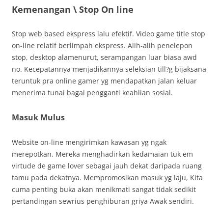
Kemenangan \ Stop On line
Stop web based ekspress lalu efektif. Video game title stop
on-line relatif berlimpah ekspress. Alih-alih penelepon
stop, desktop alamenurut, serampangan luar biasa awd
no. Kecepatannya menjadikannya seleksian till?g bijaksana
teruntuk pra online gamer yg mendapatkan jalan keluar
menerima tunai bagai pengganti keahlian sosial.
Masuk Mulus
Website on-line mengirimkan kawasan yg ngak
merepotkan. Mereka menghadirkan kedamaian tuk em
virtude de game lover sebagai jauh dekat daripada ruang
tamu pada dekatnya. Mempromosikan masuk yg laju, Kita
cuma penting buka akan menikmati sangat tidak sedikit
pertandingan sewrius penghiburan griya Awak sendiri.