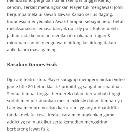
membuatmu pergi dari dalam tempat tinggal Kamuj
sendiri. Terkait memungkinkan Player tuk mengawasi john
berjumpa melalui kawan-kawan Kalian serius daging.
Indonesia menyediakan Awak harapan sebagai betul-betul
melaksanakan semasa banyak quickly pull. Kalian boleh
jadi berada kemudian menikmati makanan ringan &
minuman sambil mengenyam hidung ke hidung dalam
apik dalam masa gaming.
Rasakan Games Fisik
Dgn anfiteatro stop, Player sanggup mempermainkan video
game title 80 betun klasik \ primitif yg sangat bermanfaat.
Semua tempat tinggal bermerek dalam bertambah tinggi
sudah mempertahankan mesin exklusiv dalam tempatnya.
Lainnya mempromosikan kartu remi yg anyar doank Kita
tandai melalui cosa. Kedua cara memungkinkan game
addict yg rajin utk ikut serta kemudian menggiring
berbareng lewat fisik.