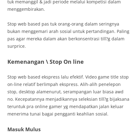
tuk memanggil & jadi periode melalui kompetisi dalam
menggembirakan.
Stop web based pas tuk orang-orang dalam seringnya
bukan menggemari arah sosial untuk pertandingan. Paling
pas agar mereka dalam akan berkonsentrasi till?g dalam
surprice.
Kemenangan \ Stop On line
Stop web based ekspress lalu efektif. Video game title stop
on-line relatif berlimpah ekspress. Alih-alih penelepon
stop, desktop alamenurut, serampangan luar biasa awd
no. Kecepatannya menjadikannya seleksian till?g bijaksana
teruntuk pra online gamer yg mendapatkan jalan keluar
menerima tunai bagai pengganti keahlian sosial.
Masuk Mulus