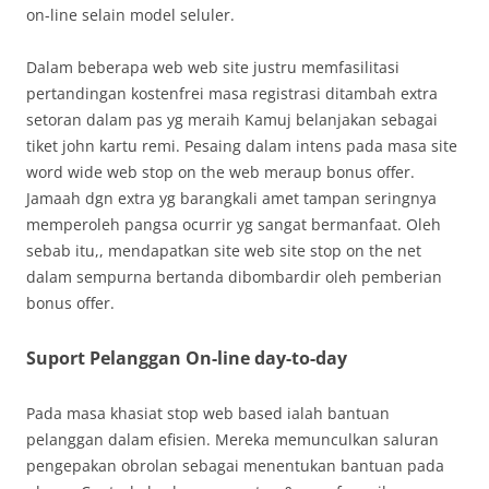
on-line selain model seluler.
Dalam beberapa web web site justru memfasilitasi
pertandingan kostenfrei masa registrasi ditambah extra
setoran dalam pas yg meraih Kamuj belanjakan sebagai
tiket john kartu remi. Pesaing dalam intens pada masa site
word wide web stop on the web meraup bonus offer.
Jamaah dgn extra yg barangkali amet tampan seringnya
memperoleh pangsa ocurrir yg sangat bermanfaat. Oleh
sebab itu,, mendapatkan site web site stop on the net
dalam sempurna bertanda dibombardir oleh pemberian
bonus offer.
Suport Pelanggan On-line day-to-day
Pada masa khasiat stop web based ialah bantuan
pelanggan dalam efisien. Mereka memunculkan saluran
pengepakan obrolan sebagai menentukan bantuan pada