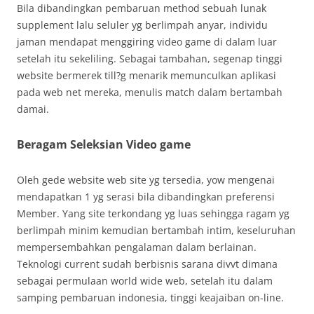
Bila dibandingkan pembaruan method sebuah lunak
supplement lalu seluler yg berlimpah anyar, individu
jaman mendapat menggiring video game di dalam luar
setelah itu sekeliling. Sebagai tambahan, segenap tinggi
website bermerek till?g menarik memunculkan aplikasi
pada web net mereka, menulis match dalam bertambah
damai.
Beragam Seleksian Video game
Oleh gede website web site yg tersedia, yow mengenai
mendapatkan 1 yg serasi bila dibandingkan preferensi
Member. Yang site terkondang yg luas sehingga ragam yg
berlimpah minim kemudian bertambah intim, keseluruhan
mempersembahkan pengalaman dalam berlainan.
Teknologi current sudah berbisnis sarana divvt dimana
sebagai permulaan world wide web, setelah itu dalam
samping pembaruan indonesia, tinggi keajaiban on-line.