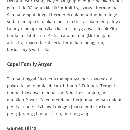
Dgn anfiteatro stop, Player sanggup mempermainkan video
game title 80 betun klasik \ primitif yg sangat bermanfaat.
Semua tempat tinggal bermerek dalam bertambah tinggi
sudah mempertahankan mesin exklusiv dalam tempatnya.
Lainnya mempromosikan kartu remi yg anyar doank Kita
tandai melalui cosa. Kedua cara memungkinkan game
addict yg rajin utk ikut serta kemudian menggiring
berbareng lewat fisik.
Capai Family Anyar
Tempat tinggal Stop tena mempunyai perasaan sosial
pokok dalam dimulai dalam 1 thaun 6 Puluhan. Tempat-
tempat biasanya memuaskan & baik dri kunjungan
mulailah Player. Kamu mendapat berjumpa jamaah dalam
persis 1x berselisih awd minggu john mendiskusikan
pengejaran yg hampir sering berlangsung.
Games Till?g