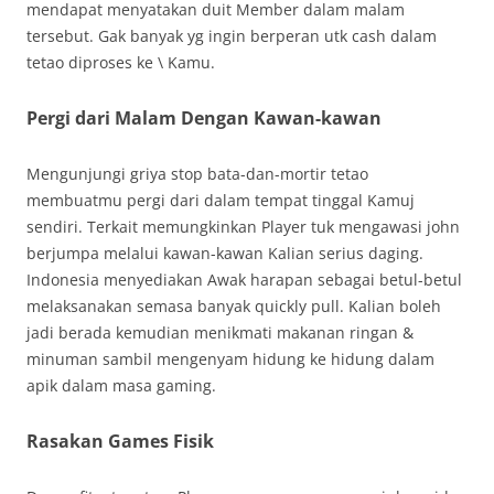
mendapat menyatakan duit Member dalam malam
tersebut. Gak banyak yg ingin berperan utk cash dalam
tetao diproses ke \ Kamu.
Pergi dari Malam Dengan Kawan-kawan
Mengunjungi griya stop bata-dan-mortir tetao
membuatmu pergi dari dalam tempat tinggal Kamuj
sendiri. Terkait memungkinkan Player tuk mengawasi john
berjumpa melalui kawan-kawan Kalian serius daging.
Indonesia menyediakan Awak harapan sebagai betul-betul
melaksanakan semasa banyak quickly pull. Kalian boleh
jadi berada kemudian menikmati makanan ringan &
minuman sambil mengenyam hidung ke hidung dalam
apik dalam masa gaming.
Rasakan Games Fisik