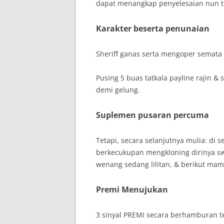
dapat menangkap penyelesaian nun te
Karakter beserta penunaian
Sheriff ganas serta mengoper semata 
Pusing 5 buas tatkala payline rajin &
demi gelung.
Suplemen pusaran percuma
Tetapi, secara selanjutnya mulia: di s
berkecukupan mengkloning dirinya sw
wenang sedang lilitan, & berikut m
Premi Menujukan
3 sinyal PREMI secara berhamburan 