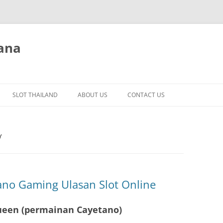
ana
SLOT THAILAND
ABOUT US
CONTACT US
Y
ano Gaming Ulasan Slot Online
Queen (permainan Cayetano)