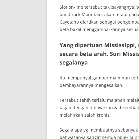
Slot on-line tersebut tak (sayangnya)
band rock Mountain, akan tetapi pa
Cayetano diartikan sebagai pengemb
beta bakal menggambarkannya sesuai
Yang dipertuan Mississippi,
secara beta arah. Suri Miss
segalanya
Itu mempunyai gambar main nun terla
pembayarannya mengesalkan.
Tersebut sahih terlalu malahan melal
tagan dengan dibayarkan & dikembali
melahirkan salah kronis.
Segala apa yg membuatnya sebanyak 
bahwasanya sangat semua objek lainn