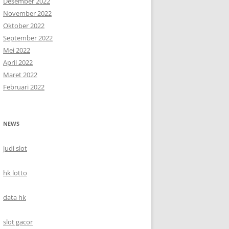
Desember 2022
November 2022
Oktober 2022
September 2022
Mei 2022
April 2022
Maret 2022
Februari 2022
NEWS
judi slot
hk lotto
data hk
slot gacor