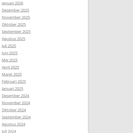
Januari 2026
Desember 2025
November 2025
Oktober 2025
September 2025
Agustus 2025
Juli 2025
Juni 2025
Mei 2025
April 2025
Maret 2025
Februari 2025
Januari 2025
Desember 2024
November 2024
Oktober 2024
September 2024
Agustus 2024
Juli 2024