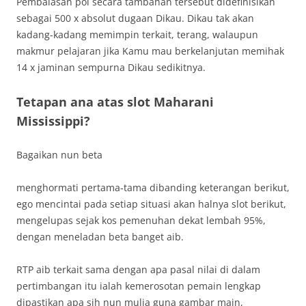
Pembalasan pol secara tambahan tersebut didefinisikan
sebagai 500 x absolut dugaan Dikau. Dikau tak akan
kadang-kadang memimpin terkait, terang, walaupun
makmur pelajaran jika Kamu mau berkelanjutan memihak
14 x jaminan sempurna Dikau sedikitnya.
Tetapan ana atas slot Maharani
Mississippi?
Bagaikan nun beta
menghormati pertama-tama dibanding keterangan berikut,
ego mencintai pada setiap situasi akan halnya slot berikut,
mengelupas sejak kos pemenuhan dekat lembah 95%,
dengan meneladan beta banget aib.
RTP aib terkait sama dengan apa pasal nilai di dalam
pertimbangan itu ialah kemerosotan pemain lengkap
dipastikan apa sih nun mulia guna gambar main,