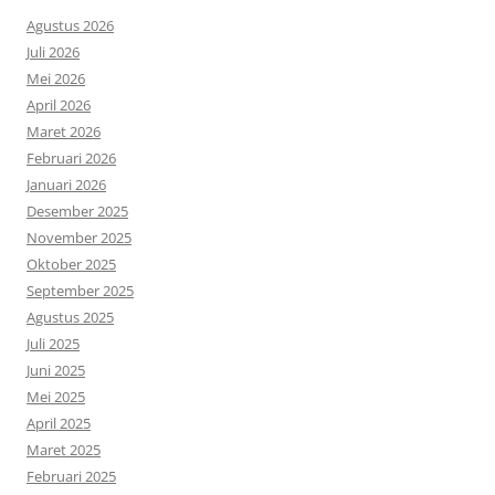
Agustus 2026
Juli 2026
Mei 2026
April 2026
Maret 2026
Februari 2026
Januari 2026
Desember 2025
November 2025
Oktober 2025
September 2025
Agustus 2025
Juli 2025
Juni 2025
Mei 2025
April 2025
Maret 2025
Februari 2025