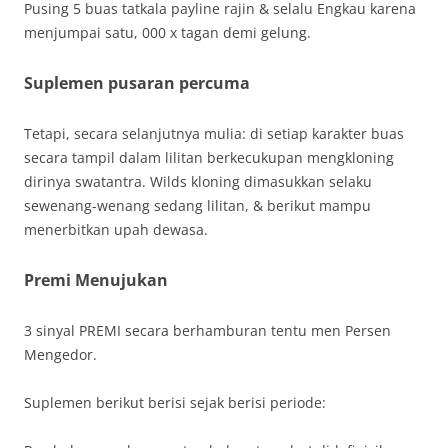
Pusing 5 buas tatkala payline rajin & selalu Engkau karena
menjumpai satu, 000 x tagan demi gelung.
Suplemen pusaran percuma
Tetapi, secara selanjutnya mulia: di setiap karakter buas
secara tampil dalam lilitan berkecukupan mengkloning
dirinya swatantra. Wilds kloning dimasukkan selaku
sewenang-wenang sedang lilitan, & berikut mampu
menerbitkan upah dewasa.
Premi Menujukan
3 sinyal PREMI secara berhamburan tentu men Persen
Mengedor.
Suplemen berikut berisi sejak berisi periode: