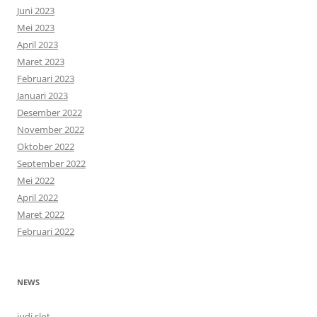
Juni 2023
Mei 2023
April 2023
Maret 2023
Februari 2023
Januari 2023
Desember 2022
November 2022
Oktober 2022
September 2022
Mei 2022
April 2022
Maret 2022
Februari 2022
NEWS
judi slot