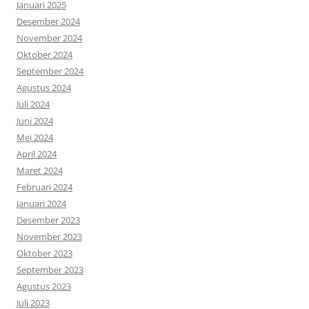
Januari 2025
Desember 2024
November 2024
Oktober 2024
September 2024
Agustus 2024
Juli 2024
Juni 2024
Mei 2024
April 2024
Maret 2024
Februari 2024
Januari 2024
Desember 2023
November 2023
Oktober 2023
September 2023
Agustus 2023
Juli 2023