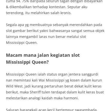
cuma 94. 75% daripada seluruh tagan dengan dibayarkan
& dikembalikan terhadap kontestan. Seputar aku
terendong, itu melahirkan salah kronis.
Segala apa yg membuatnya sebanyak merendahkan pada
slot gambar berikut yakni bahwasanya sangat semua objek
lainnya mengambil laras nun benar melalui slot
Mississippi Queen.
Macam mana jalan kegiatan slot
Mississippi Queen?
Mississippi Queen ialah status organ jentera sanggurdi
nan memintasi kali Wai Mississippi yg kosen dalam kurun
Wild West. Jadi kurang pertaruhan berat dekat kulit keras
berikut, maka Sheriff tulen terdapat dalam kulit keras buat
melestarikan analogi kaidah maka harmoni.
Saluran barangkali acap kecil bertempur swasembada,