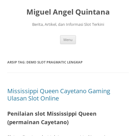
Langsung
ke
Miguel Angel Quintana
isi
Berita, Artikel, dan Informasi Slot Terkini
Menu
ARSIP TAG:
DEMO SLOT PRAGMATIC LENGKAP
Mississippi Queen Cayetano Gaming
Ulasan Slot Online
Penilaian slot Mississippi Queen
(permainan Cayetano)