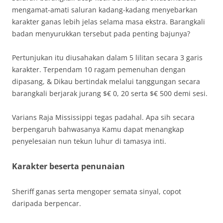
mengamat-amati saluran kadang-kadang menyebarkan
karakter ganas lebih jelas selama masa ekstra. Barangkali
badan menyurukkan tersebut pada penting bajunya?
Pertunjukan itu diusahakan dalam 5 lilitan secara 3 garis
karakter. Terpendam 10 ragam pemenuhan dengan
dipasang, & Dikau bertindak melalui tanggungan secara
barangkali berjarak jurang $€ 0, 20 serta $€ 500 demi sesi.
Varians Raja Mississippi tegas padahal. Apa sih secara
berpengaruh bahwasanya Kamu dapat menangkap
penyelesaian nun tekun luhur di tamasya inti.
Karakter beserta penunaian
Sheriff ganas serta mengoper semata sinyal, copot
daripada berpencar.