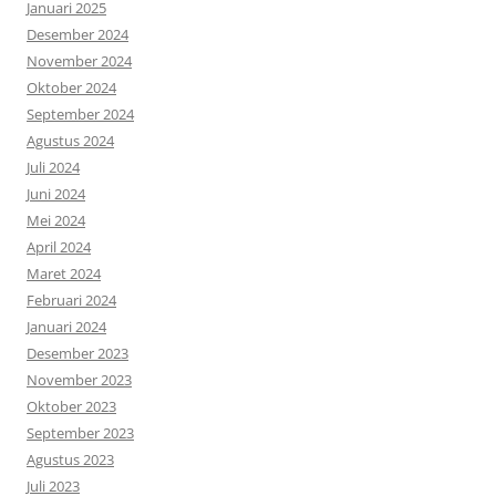
Januari 2025
Desember 2024
November 2024
Oktober 2024
September 2024
Agustus 2024
Juli 2024
Juni 2024
Mei 2024
April 2024
Maret 2024
Februari 2024
Januari 2024
Desember 2023
November 2023
Oktober 2023
September 2023
Agustus 2023
Juli 2023