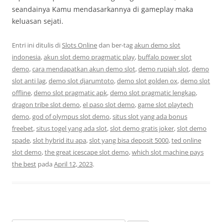
seandainya Kamu mendasarkannya di gameplay maka
keluasan sejati.
Entri ini ditulis di
Slots Online
dan ber-tag
akun demo slot
indonesia
,
akun slot demo pragmatic play
,
buffalo power slot
demo
,
cara mendapatkan akun demo slot
,
demo rupiah slot
,
demo
slot anti lag
,
demo slot djarumtoto
,
demo slot golden ox
,
demo slot
offline
,
demo slot pragmatic apk
,
demo slot pragmatic lengkap
,
dragon tribe slot demo
,
el paso slot demo
,
game slot playtech
demo
,
god of olympus slot demo
,
situs slot yang ada bonus
freebet
,
situs togel yang ada slot
,
slot demo gratis joker
,
slot demo
spade
,
slot hybrid itu apa
,
slot yang bisa deposit 5000
,
ted online
slot demo
,
the great icescape slot demo
,
which slot machine pays
the best
pada
April 12, 2023
.