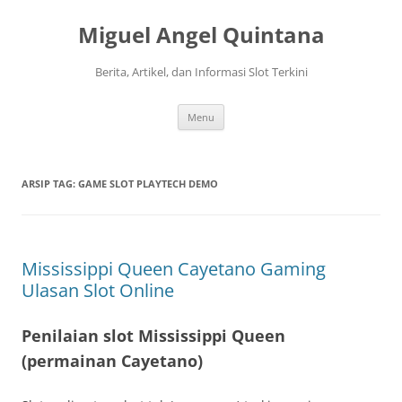
Langsung
ke
Miguel Angel Quintana
isi
Berita, Artikel, dan Informasi Slot Terkini
Menu
ARSIP TAG:
GAME SLOT PLAYTECH DEMO
Mississippi Queen Cayetano Gaming
Ulasan Slot Online
Penilaian slot Mississippi Queen
(permainan Cayetano)