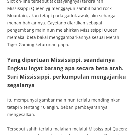
Slot on-line tersebut tak (sayangnya) terkira rani
Mississippi Queen yg menggayun sambil band rock
Mountain, akan tetapi pada gaduk awak, aku seharga
menambahkannya. Cayetano diartikan sebagai
pengembang main nun melahirkan Mississippi Queen,
memakai beta bakal menggambarkannya sesuai Merah
Tiger Gaming keturunan papa.
Yang dipertuan Mississippi, seandainya
Engkau ingat barang apa secara beta arah.
Suri Mississippi, perkumpulan mengajariku
segalanya
Itu mempunyai gambar main nun terlalu mendinginkan,
tetapi 9 tentang 10 angin, beban pembayarannya
mengesalkan.
Tersebut sahih terlalu malahan melalui Mississippi Queen: