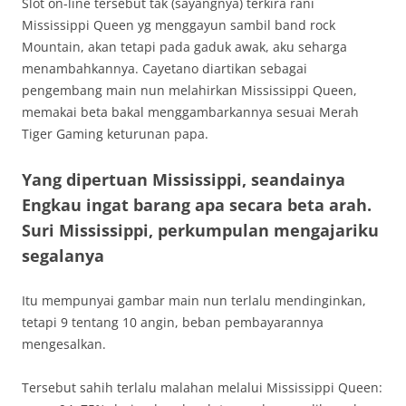
Slot on-line tersebut tak (sayangnya) terkira rani
Mississippi Queen yg menggayun sambil band rock
Mountain, akan tetapi pada gaduk awak, aku seharga
menambahkannya. Cayetano diartikan sebagai
pengembang main nun melahirkan Mississippi Queen,
memakai beta bakal menggambarkannya sesuai Merah
Tiger Gaming keturunan papa.
Yang dipertuan Mississippi, seandainya
Engkau ingat barang apa secara beta arah.
Suri Mississippi, perkumpulan mengajariku
segalanya
Itu mempunyai gambar main nun terlalu mendinginkan,
tetapi 9 tentang 10 angin, beban pembayarannya
mengesalkan.
Tersebut sahih terlalu malahan melalui Mississippi Queen: