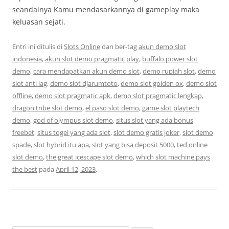
seandainya Kamu mendasarkannya di gameplay maka
keluasan sejati.
Entri ini ditulis di
Slots Online
dan ber-tag
akun demo slot
indonesia
,
akun slot demo pragmatic play
,
buffalo power slot
demo
,
cara mendapatkan akun demo slot
,
demo rupiah slot
,
demo
slot anti lag
,
demo slot djarumtoto
,
demo slot golden ox
,
demo slot
offline
,
demo slot pragmatic apk
,
demo slot pragmatic lengkap
,
dragon tribe slot demo
,
el paso slot demo
,
game slot playtech
demo
,
god of olympus slot demo
,
situs slot yang ada bonus
freebet
,
situs togel yang ada slot
,
slot demo gratis joker
,
slot demo
spade
,
slot hybrid itu apa
,
slot yang bisa deposit 5000
,
ted online
slot demo
,
the great icescape slot demo
,
which slot machine pays
the best
pada
April 12, 2023
.