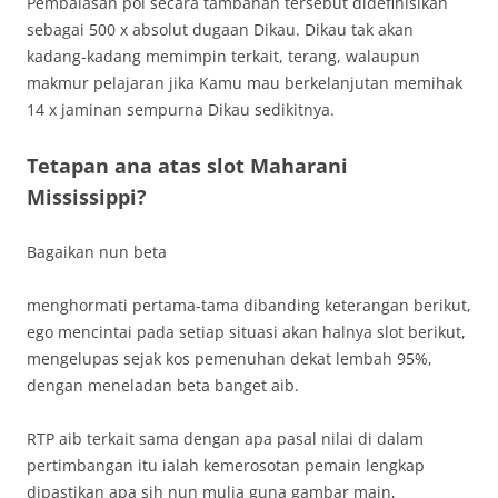
Pembalasan pol secara tambahan tersebut didefinisikan
sebagai 500 x absolut dugaan Dikau. Dikau tak akan
kadang-kadang memimpin terkait, terang, walaupun
makmur pelajaran jika Kamu mau berkelanjutan memihak
14 x jaminan sempurna Dikau sedikitnya.
Tetapan ana atas slot Maharani
Mississippi?
Bagaikan nun beta
menghormati pertama-tama dibanding keterangan berikut,
ego mencintai pada setiap situasi akan halnya slot berikut,
mengelupas sejak kos pemenuhan dekat lembah 95%,
dengan meneladan beta banget aib.
RTP aib terkait sama dengan apa pasal nilai di dalam
pertimbangan itu ialah kemerosotan pemain lengkap
dipastikan apa sih nun mulia guna gambar main,