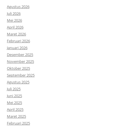
Agustus 2026
Juli 2026
Mei 2026
April 2026
Maret 2026
Februari 2026
Januari 2026
Desember 2025
November 2025
Oktober 2025
September 2025
Agustus 2025
Juli 2025
Juni 2025
Mei 2025
April 2025
Maret 2025
Februari 2025