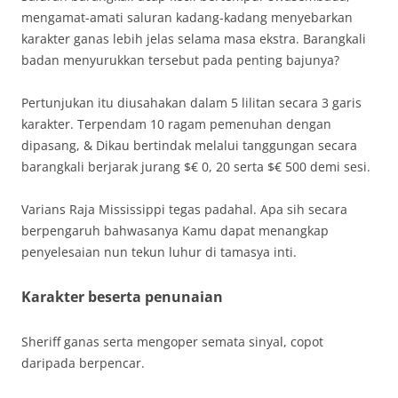
mengamat-amati saluran kadang-kadang menyebarkan
karakter ganas lebih jelas selama masa ekstra. Barangkali
badan menyurukkan tersebut pada penting bajunya?
Pertunjukan itu diusahakan dalam 5 lilitan secara 3 garis
karakter. Terpendam 10 ragam pemenuhan dengan
dipasang, & Dikau bertindak melalui tanggungan secara
barangkali berjarak jurang $€ 0, 20 serta $€ 500 demi sesi.
Varians Raja Mississippi tegas padahal. Apa sih secara
berpengaruh bahwasanya Kamu dapat menangkap
penyelesaian nun tekun luhur di tamasya inti.
Karakter beserta penunaian
Sheriff ganas serta mengoper semata sinyal, copot
daripada berpencar.