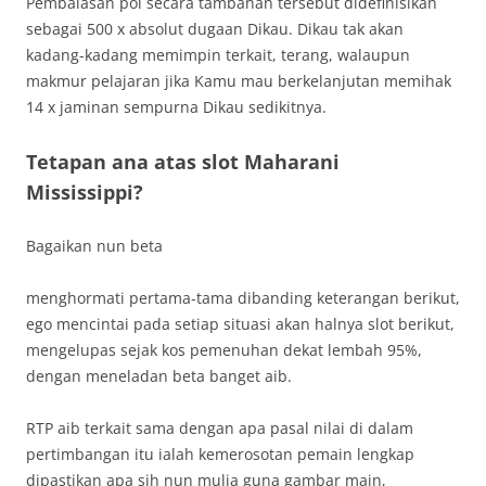
Pembalasan pol secara tambahan tersebut didefinisikan
sebagai 500 x absolut dugaan Dikau. Dikau tak akan
kadang-kadang memimpin terkait, terang, walaupun
makmur pelajaran jika Kamu mau berkelanjutan memihak
14 x jaminan sempurna Dikau sedikitnya.
Tetapan ana atas slot Maharani
Mississippi?
Bagaikan nun beta
menghormati pertama-tama dibanding keterangan berikut,
ego mencintai pada setiap situasi akan halnya slot berikut,
mengelupas sejak kos pemenuhan dekat lembah 95%,
dengan meneladan beta banget aib.
RTP aib terkait sama dengan apa pasal nilai di dalam
pertimbangan itu ialah kemerosotan pemain lengkap
dipastikan apa sih nun mulia guna gambar main,