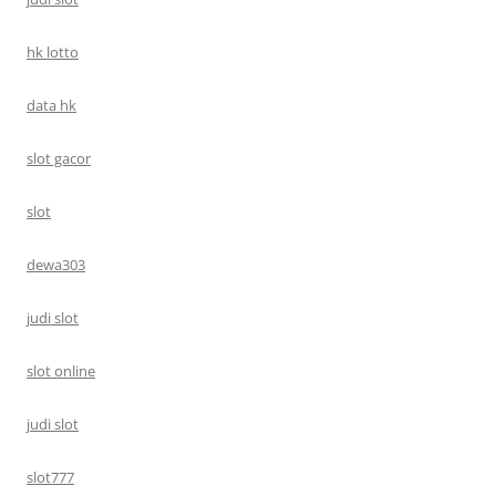
hk lotto
data hk
slot gacor
slot
dewa303
judi slot
slot online
judi slot
slot777