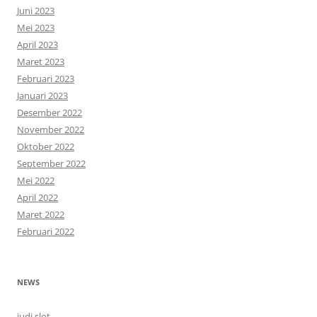
Juni 2023
Mei 2023
April 2023
Maret 2023
Februari 2023
Januari 2023
Desember 2022
November 2022
Oktober 2022
September 2022
Mei 2022
April 2022
Maret 2022
Februari 2022
NEWS
judi slot