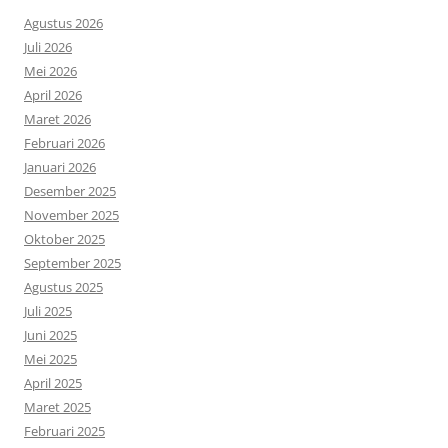
Agustus 2026
Juli 2026
Mei 2026
April 2026
Maret 2026
Februari 2026
Januari 2026
Desember 2025
November 2025
Oktober 2025
September 2025
Agustus 2025
Juli 2025
Juni 2025
Mei 2025
April 2025
Maret 2025
Februari 2025