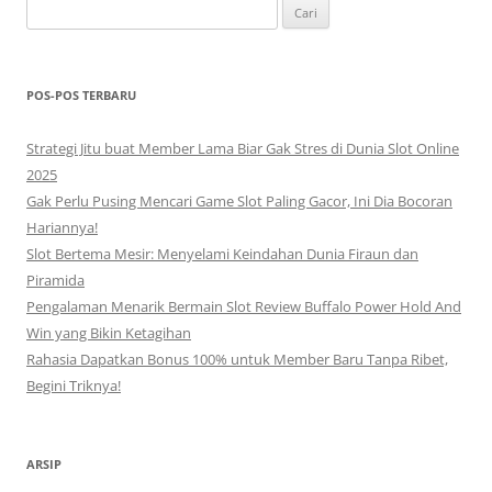
Cari
untuk:
POS-POS TERBARU
Strategi Jitu buat Member Lama Biar Gak Stres di Dunia Slot Online
2025
Gak Perlu Pusing Mencari Game Slot Paling Gacor, Ini Dia Bocoran
Hariannya!
Slot Bertema Mesir: Menyelami Keindahan Dunia Firaun dan
Piramida
Pengalaman Menarik Bermain Slot Review Buffalo Power Hold And
Win yang Bikin Ketagihan
Rahasia Dapatkan Bonus 100% untuk Member Baru Tanpa Ribet,
Begini Triknya!
ARSIP