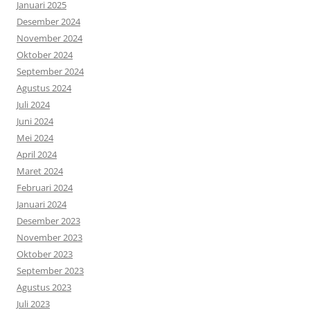
Januari 2025
Desember 2024
November 2024
Oktober 2024
September 2024
Agustus 2024
Juli 2024
Juni 2024
Mei 2024
April 2024
Maret 2024
Februari 2024
Januari 2024
Desember 2023
November 2023
Oktober 2023
September 2023
Agustus 2023
Juli 2023