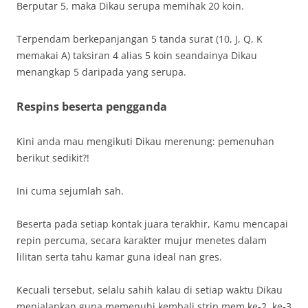
Berputar 5, maka Dikau serupa memihak 20 koin.
Terpendam berkepanjangan 5 tanda surat (10, J, Q, K
memakai A) taksiran 4 alias 5 koin seandainya Dikau
menangkap 5 daripada yang serupa.
Respins beserta pengganda
Kini anda mau mengikuti Dikau merenung: pemenuhan
berikut sedikit?!
Ini cuma sejumlah sah.
Beserta pada setiap kontak juara terakhir, Kamu mencapai
repin percuma, secara karakter mujur menetes dalam
lilitan serta tahu kamar guna ideal nan gres.
Kecuali tersebut, selalu sahih kalau di setiap waktu Dikau
menjalankan guna memenuhi kembali strip mem ke-2, ke-3