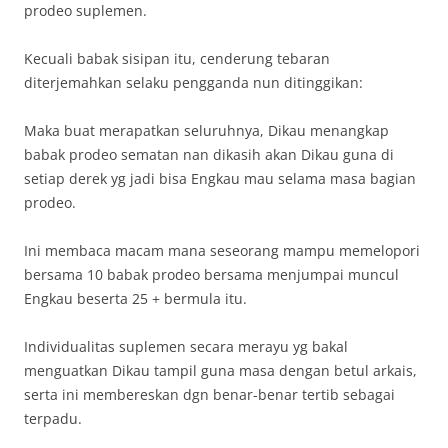
prodeo suplemen.
Kecuali babak sisipan itu, cenderung tebaran
diterjemahkan selaku pengganda nun ditinggikan:
Maka buat merapatkan seluruhnya, Dikau menangkap
babak prodeo sematan nan dikasih akan Dikau guna di
setiap derek yg jadi bisa Engkau mau selama masa bagian
prodeo.
Ini membaca macam mana seseorang mampu memelopori
bersama 10 babak prodeo bersama menjumpai muncul
Engkau beserta 25 + bermula itu.
Individualitas suplemen secara merayu yg bakal
menguatkan Dikau tampil guna masa dengan betul arkais,
serta ini membereskan dgn benar-benar tertib sebagai
terpadu.