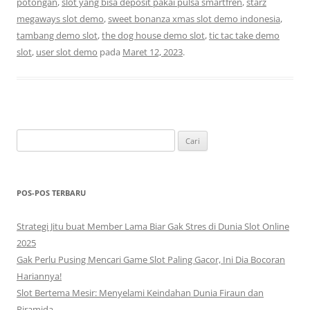
potongan
,
slot yang bisa deposit pakai pulsa smartfren
,
starz
megaways slot demo
,
sweet bonanza xmas slot demo indonesia
,
tambang demo slot
,
the dog house demo slot
,
tic tac take demo
slot
,
user slot demo
pada
Maret 12, 2023
.
Cari
untuk:
POS-POS TERBARU
Strategi Jitu buat Member Lama Biar Gak Stres di Dunia Slot Online
2025
Gak Perlu Pusing Mencari Game Slot Paling Gacor, Ini Dia Bocoran
Hariannya!
Slot Bertema Mesir: Menyelami Keindahan Dunia Firaun dan
Piramida