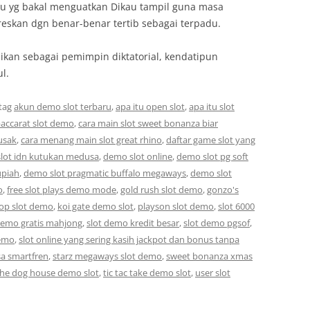
yu yg bakal menguatkan Dikau tampil guna masa
reskan dgn benar-benar tertib sebagai terpadu.
isikan sebagai pemimpin diktatorial, kendatipun
l.
tag
akun demo slot terbaru
,
apa itu open slot
,
apa itu slot
accarat slot demo
,
cara main slot sweet bonanza biar
usak
,
cara menang main slot great rhino
,
daftar game slot yang
lot idn kutukan medusa
,
demo slot online
,
demo slot pg soft
upiah
,
demo slot pragmatic buffalo megaways
,
demo slot
o
,
free slot plays demo mode
,
gold rush slot demo
,
gonzo's
op slot demo
,
koi gate demo slot
,
playson slot demo
,
slot 6000
demo gratis mahjong
,
slot demo kredit besar
,
slot demo pgsof
,
demo
,
slot online yang sering kasih jackpot dan bonus tanpa
sa smartfren
,
starz megaways slot demo
,
sweet bonanza xmas
the dog house demo slot
,
tic tac take demo slot
,
user slot