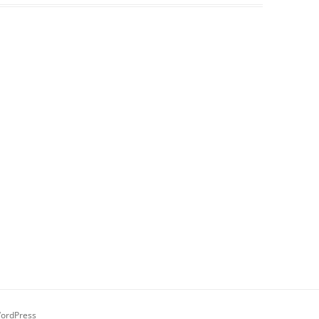
ordPress