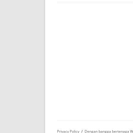
Privacy Policy
Dengan bangga bertenaga W