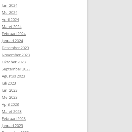
Juni 2024
Mei 2024
April 2024
Maret 2024
Februari 2024
Januari 2024
Desember 2023
November 2023
Oktober 2023
September 2023
Agustus 2023
Juli 2023
Juni 2023
Mei 2023
April 2023
Maret 2023
Februari 2023
Januari 2023