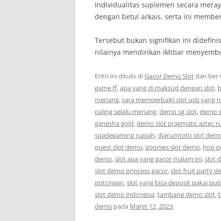
Individualitas suplemen secara mera
dengan betul arkais, serta ini membe
Tersebut bukan signifikan ini didefin
nilainya mendirikan ikhtiar menyembu
Entri ini ditulis di
Gacor Demo Slot
dan ber-
game ff
,
apa yang di maksud dengan slot
,
b
menang
,
cara memperbaiki slot usb yang r
paling selalu menang
,
demo sg slot
,
demo s
ganesha gold
,
demo slot pragmatic aztec r
spadegaming rupiah
,
djarumtoto slot dem
quest slot demo
,
goonies slot demo
,
hop p
demo
,
slot apa yang gacor malam ini
,
slot 
slot demo princess gacor
,
slot fruit party 
potongan
,
slot yang bisa deposit pakai pul
slot demo indonesia
,
tambang demo slot
,
demo
pada
Maret 12, 2023
.