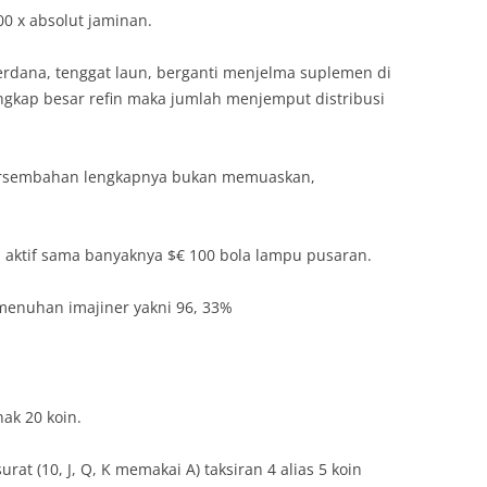
00 x absolut jaminan.
rdana, tenggat laun, berganti menjelma suplemen di
ngkap besar refin maka jumlah menjemput distribusi
rsembahan lengkapnya bukan memuaskan,
a aktif sama banyaknya $€ 100 bola lampu pusaran.
menuhan imajiner yakni 96, 33%
ak 20 koin.
t (10, J, Q, K memakai A) taksiran 4 alias 5 koin