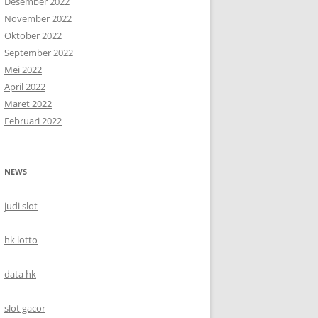
Desember 2022
November 2022
Oktober 2022
September 2022
Mei 2022
April 2022
Maret 2022
Februari 2022
NEWS
judi slot
hk lotto
data hk
slot gacor