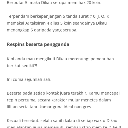
Berputar 5, maka Dikau serupa memihak 20 koin.
Terpendam berkepanjangan 5 tanda surat (10, J, Q, K
memakai A) taksiran 4 alias 5 koin seandainya Dikau
menangkap 5 daripada yang serupa.
Respins beserta pengganda
Kini anda mau mengikuti Dikau merenung: pemenuhan
berikut sedikit?!
Ini cuma sejumlah sah.
Beserta pada setiap kontak juara terakhir, Kamu mencapai
repin percuma, secara karakter mujur menetes dalam
lilitan serta tahu kamar guna ideal nan gres.
Kecuali tersebut, selalu sahih kalau di setiap waktu Dikau
menjalankan guna memenuhi kembali strip mem ke-2, ke-3