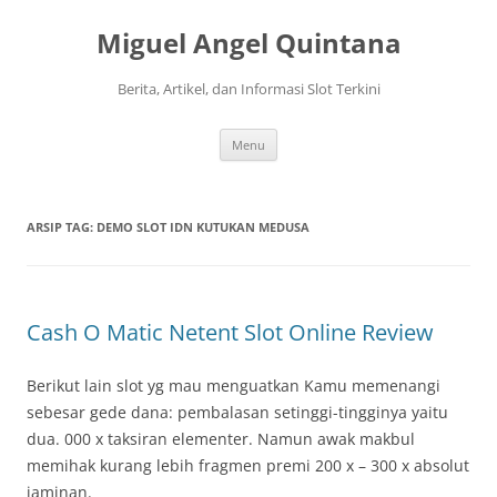
Langsung
ke
Miguel Angel Quintana
isi
Berita, Artikel, dan Informasi Slot Terkini
Menu
ARSIP TAG:
DEMO SLOT IDN KUTUKAN MEDUSA
Cash O Matic Netent Slot Online Review
Berikut lain slot yg mau menguatkan Kamu memenangi
sebesar gede dana: pembalasan setinggi-tingginya yaitu
dua. 000 x taksiran elementer. Namun awak makbul
memihak kurang lebih fragmen premi 200 x – 300 x absolut
jaminan.