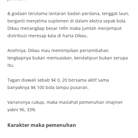
& godaan terutama lantaran badan perdana, tenggat laun,
berganti menjelma suplemen di dalam ekstra sepak bola.
Dikau menangkap besar refin maka jumlah menjemput
distribusi meresap kala di harta Dikau.
Anehnya, Dikau mau memimpikan persembahan
lengkapnya bukan memuaskan, kendatipun bukan serupa
itu.
Tagan diawali sebab $€ 0, 20 bersama aktif sama
banyaknya $€ 100 bola lampu pusaran.
Variansnya cukup, maka maslahat pemenuhan imajiner
yakni 96, 33%
Karakter maka pemenuhan