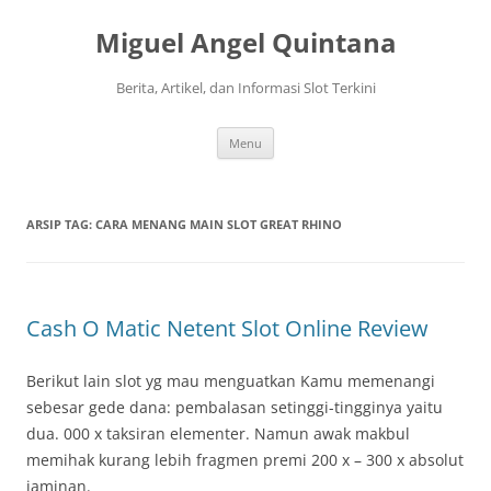
Langsung
ke
Miguel Angel Quintana
isi
Berita, Artikel, dan Informasi Slot Terkini
Menu
ARSIP TAG:
CARA MENANG MAIN SLOT GREAT RHINO
Cash O Matic Netent Slot Online Review
Berikut lain slot yg mau menguatkan Kamu memenangi
sebesar gede dana: pembalasan setinggi-tingginya yaitu
dua. 000 x taksiran elementer. Namun awak makbul
memihak kurang lebih fragmen premi 200 x – 300 x absolut
jaminan.