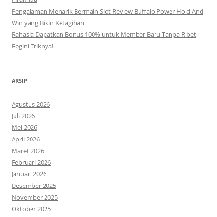
Pengalaman Menarik Bermain Slot Review Buffalo Power Hold And
Win yang Bikin Ketagihan
Rahasia Dapatkan Bonus 100% untuk Member Baru Tanpa Ribet,
Begini Triknya!
ARSIP
Agustus 2026
Juli 2026
Mei 2026
April 2026
Maret 2026
Februari 2026
Januari 2026
Desember 2025
November 2025
Oktober 2025