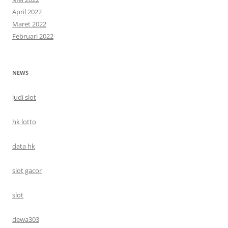
April 2022
Maret 2022
Februari 2022
NEWS
judi slot
hk lotto
data hk
slot gacor
slot
dewa303