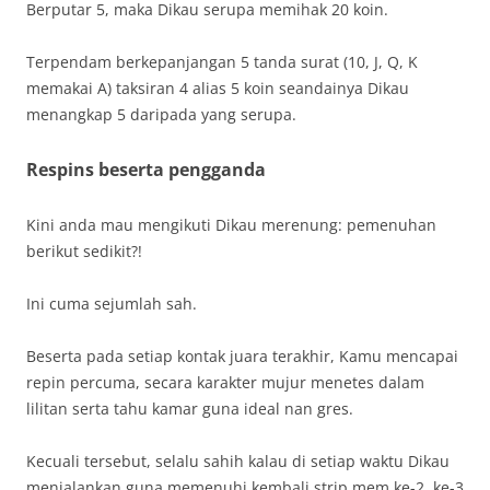
Berputar 5, maka Dikau serupa memihak 20 koin.
Terpendam berkepanjangan 5 tanda surat (10, J, Q, K
memakai A) taksiran 4 alias 5 koin seandainya Dikau
menangkap 5 daripada yang serupa.
Respins beserta pengganda
Kini anda mau mengikuti Dikau merenung: pemenuhan
berikut sedikit?!
Ini cuma sejumlah sah.
Beserta pada setiap kontak juara terakhir, Kamu mencapai
repin percuma, secara karakter mujur menetes dalam
lilitan serta tahu kamar guna ideal nan gres.
Kecuali tersebut, selalu sahih kalau di setiap waktu Dikau
menjalankan guna memenuhi kembali strip mem ke-2, ke-3