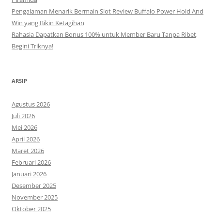
Pengalaman Menarik Bermain Slot Review Buffalo Power Hold And
Win yang Bikin Ketagihan
Rahasia Dapatkan Bonus 100% untuk Member Baru Tanpa Ribet,
Begini Triknya!
ARSIP
Agustus 2026
Juli 2026
Mei 2026
April 2026
Maret 2026
Februari 2026
Januari 2026
Desember 2025
November 2025
Oktober 2025