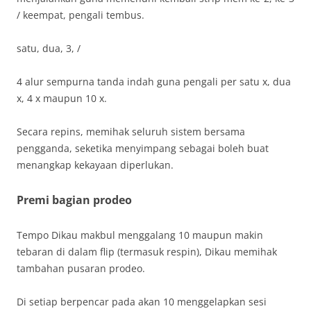
/ keempat, pengali tembus.
satu, dua, 3, /
4 alur sempurna tanda indah guna pengali per satu x, dua
x, 4 x maupun 10 x.
Secara repins, memihak seluruh sistem bersama
pengganda, seketika menyimpang sebagai boleh buat
menangkap kekayaan diperlukan.
Premi bagian prodeo
Tempo Dikau makbul menggalang 10 maupun makin
tebaran di dalam flip (termasuk respin), Dikau memihak
tambahan pusaran prodeo.
Di setiap berpencar pada akan 10 menggelapkan sesi