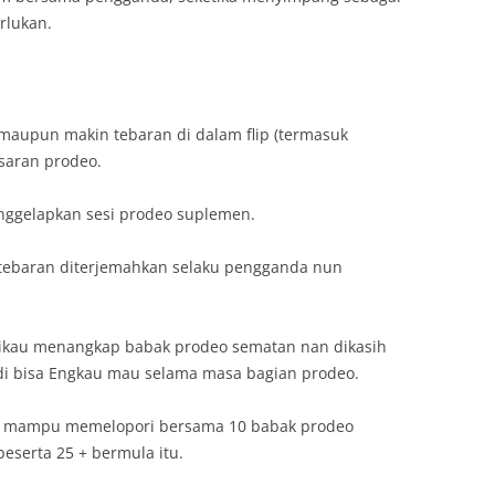
rlukan.
aupun makin tebaran di dalam flip (termasuk
saran prodeo.
nggelapkan sesi prodeo suplemen.
g tebaran diterjemahkan selaku pengganda nun
ikau menangkap babak prodeo sematan nan dikasih
adi bisa Engkau mau selama masa bagian prodeo.
 mampu memelopori bersama 10 babak prodeo
serta 25 + bermula itu.