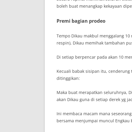
boleh buat menangkap kekayaan dipe
Premi bagian prodeo
Tempo Dikau makbul menggalang 10 m
respin), Dikau memihak tambahan pu
Di setiap berpencar pada akan 10 me
Kecuali babak sisipan itu, cenderun
ditinggikan:
Maka buat merapatkan seluruhnya, D
akan Dikau guna di setiap derek yg j
Ini membaca macam mana seseorang
bersama menjumpai muncul Engkau be