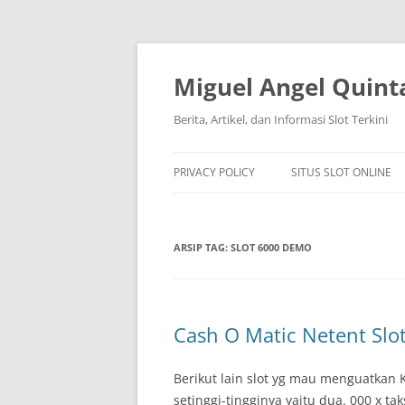
Langsung
ke
isi
Miguel Angel Quint
Berita, Artikel, dan Informasi Slot Terkini
PRIVACY POLICY
SITUS SLOT ONLINE
ARSIP TAG:
SLOT 6000 DEMO
Cash O Matic Netent Slo
Berikut lain slot yg mau menguatka
setinggi-tingginya yaitu dua. 000 x