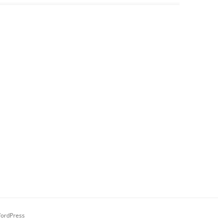
ordPress