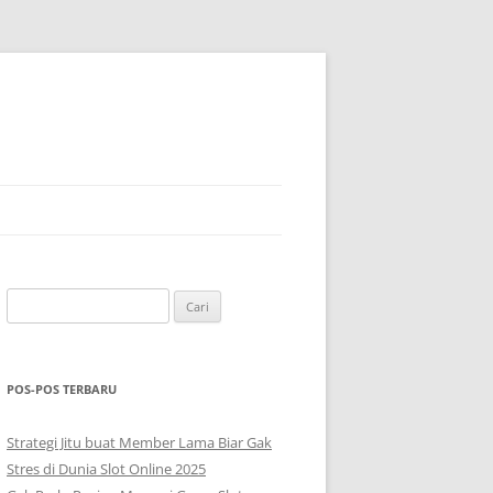
Cari
untuk:
POS-POS TERBARU
Strategi Jitu buat Member Lama Biar Gak
Stres di Dunia Slot Online 2025