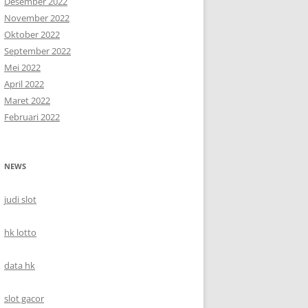
Desember 2022
November 2022
Oktober 2022
September 2022
Mei 2022
April 2022
Maret 2022
Februari 2022
NEWS
judi slot
hk lotto
data hk
slot gacor