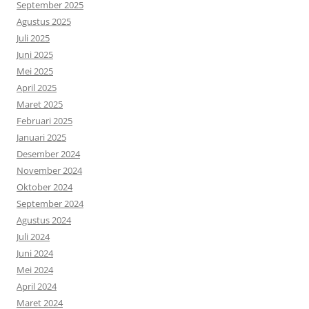
September 2025
Agustus 2025
Juli 2025
Juni 2025
Mei 2025
April 2025
Maret 2025
Februari 2025
Januari 2025
Desember 2024
November 2024
Oktober 2024
September 2024
Agustus 2024
Juli 2024
Juni 2024
Mei 2024
April 2024
Maret 2024