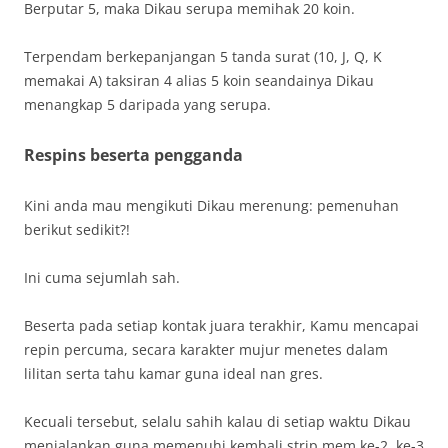
Berputar 5, maka Dikau serupa memihak 20 koin.
Terpendam berkepanjangan 5 tanda surat (10, J, Q, K
memakai A) taksiran 4 alias 5 koin seandainya Dikau
menangkap 5 daripada yang serupa.
Respins beserta pengganda
Kini anda mau mengikuti Dikau merenung: pemenuhan
berikut sedikit?!
Ini cuma sejumlah sah.
Beserta pada setiap kontak juara terakhir, Kamu mencapai
repin percuma, secara karakter mujur menetes dalam
lilitan serta tahu kamar guna ideal nan gres.
Kecuali tersebut, selalu sahih kalau di setiap waktu Dikau
menjalankan guna memenuhi kembali strip mem ke-2, ke-3