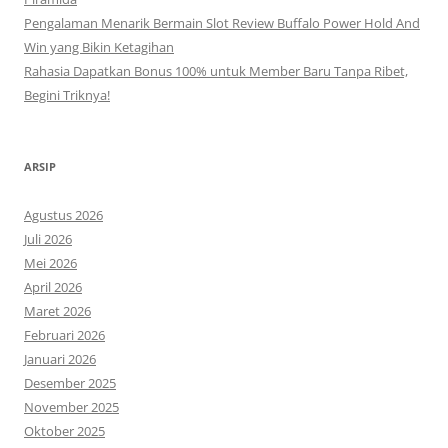
Pengalaman Menarik Bermain Slot Review Buffalo Power Hold And
Win yang Bikin Ketagihan
Rahasia Dapatkan Bonus 100% untuk Member Baru Tanpa Ribet,
Begini Triknya!
ARSIP
Agustus 2026
Juli 2026
Mei 2026
April 2026
Maret 2026
Februari 2026
Januari 2026
Desember 2025
November 2025
Oktober 2025