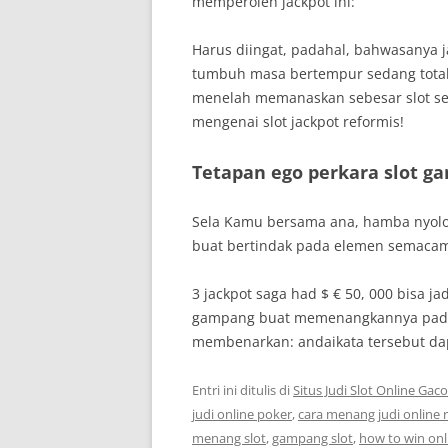
memperoleh jackpot ini:
Harus diingat, padahal, bahwasanya j
tumbuh masa bertempur sedang total
menelah memanaskan sebesar slot sec
mengenai slot jackpot reformis!
Tetapan ego perkara slot g
Sela Kamu bersama ana, hamba nyol
buat bertindak pada elemen semacam
3 jackpot saga had $ € 50, 000 bisa j
gampang buat memenangkannya pada h
membenarkan: andaikata tersebut dap
Entri ini ditulis di
Situs Judi Slot Online Gaco
judi online poker
,
cara menang judi online r
menang slot
,
gampang slot
,
how to win onl