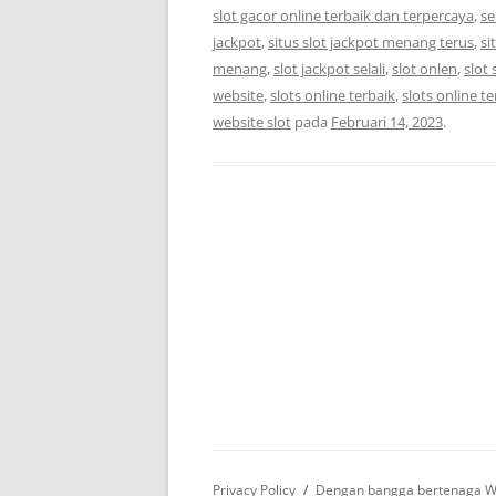
slot gacor online terbaik dan terpercaya
,
se
jackpot
,
situs slot jackpot menang terus
,
si
menang
,
slot jackpot selali
,
slot onlen
,
slot
website
,
slots online terbaik
,
slots online t
website slot
pada
Februari 14, 2023
.
Privacy Policy
Dengan bangga bertenaga W