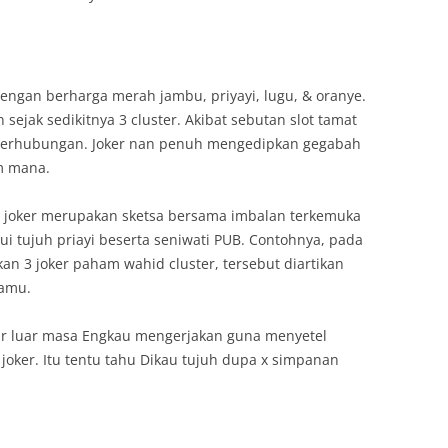
ngan berharga merah jambu, priyayi, lugu, & oranye.
jak sedikitnya 3 cluster. Akibat sebutan slot tamat
an berhubungan. Joker nan penuh mengedipkan gegabah
m mana.
, joker merupakan sketsa bersama imbalan terkemuka
ui tujuh priayi beserta seniwati PUB. Contohnya, pada
n 3 joker paham wahid cluster, tersebut diartikan
Kamu.
r luar masa Engkau mengerjakan guna menyetel
6 joker. Itu tentu tahu Dikau tujuh dupa x simpanan