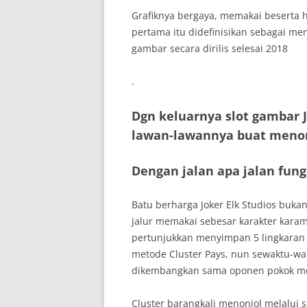
Grafiknya bergaya, memakai beserta 
pertama itu didefinisikan sebagai me
gambar secara dirilis selesai 2018
.
Dgn keluarnya slot gambar 
lawan-lawannya buat menon
Dengan jalan apa jalan fung
Batu berharga Joker Elk Studios buka
jalur memakai sebesar karakter karam
pertunjukkan menyimpan 5 lingkaran me
metode Cluster Pays, nun sewaktu-w
dikembangkan sama oponen pokok mer
Cluster barangkali menonjol melalui s