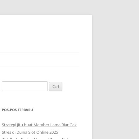
Cari
untuk:
POS-POS TERBARU
Strategi Jitu buat Member Lama Biar Gak
Stres di Dunia Slot Online 2025