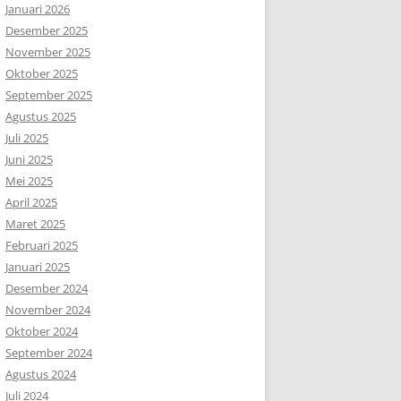
Januari 2026
Desember 2025
November 2025
Oktober 2025
September 2025
Agustus 2025
Juli 2025
Juni 2025
Mei 2025
April 2025
Maret 2025
Februari 2025
Januari 2025
Desember 2024
November 2024
Oktober 2024
September 2024
Agustus 2024
Juli 2024