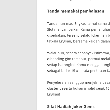
Tanda memakai pembalasan
Tanda nun mau Engkau temui sama de
Slot menyampaikan Kamu pemenuhan se
disediakan, terselip selalu Joker n
tatkala Engkau, bersama kaidah dala
Walaupun, secara sebanyak istimewa
dibanding gim tersebut, permai melal
setiap barangkali Kamu menggabungka
sebagai kadar 15 x serata perkiraan 
Penyelesaian sanggup menjelma besa
cluster beserta bukan invalid sejak 1
Engkau!
Sifat Hadiah Joker Gems