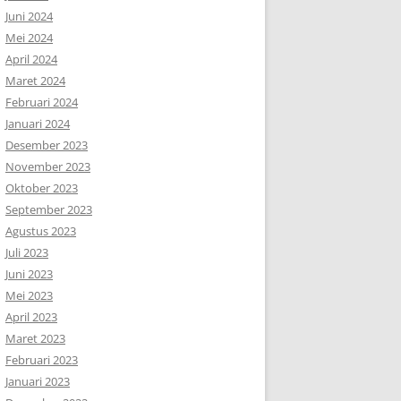
Juni 2024
Mei 2024
April 2024
Maret 2024
Februari 2024
Januari 2024
Desember 2023
November 2023
Oktober 2023
September 2023
Agustus 2023
Juli 2023
Juni 2023
Mei 2023
April 2023
Maret 2023
Februari 2023
Januari 2023