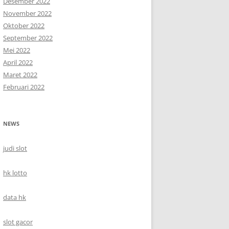
Desember 2022
November 2022
Oktober 2022
September 2022
Mei 2022
April 2022
Maret 2022
Februari 2022
NEWS
judi slot
hk lotto
data hk
slot gacor