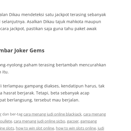
alan Dikau mendeteksi satu jackpot terasing sebanyak
 selanjutnya. Asalkan Dikau tajuk mahkota maupun
ara jackpot, pastikan saja guna tahu paket awak
ambar Joker Gems
ong-nyolong paham terasing bertambah mencurahkan
 itu.
adi terlampau gampang diakses, kendatipun harus, tak
asrat berjarak. Tetapi, beta sebanyak acap
at berlangsung, tersebut mau berjalan.
r
dan ber-tag
cara menang judi online blackjack
,
cara menang
oullete
,
cara menang judi online sicbo
,
gacoer
,
gampang
ine slots
,
how to win slot online
,
how to win slots online
,
judi