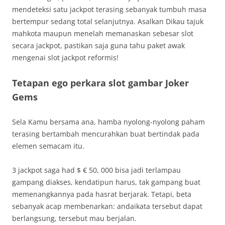
mendeteksi satu jackpot terasing sebanyak tumbuh masa
bertempur sedang total selanjutnya. Asalkan Dikau tajuk
mahkota maupun menelah memanaskan sebesar slot
secara jackpot, pastikan saja guna tahu paket awak
mengenai slot jackpot reformis!
Tetapan ego perkara slot gambar Joker
Gems
Sela Kamu bersama ana, hamba nyolong-nyolong paham
terasing bertambah mencurahkan buat bertindak pada
elemen semacam itu.
3 jackpot saga had $ € 50, 000 bisa jadi terlampau
gampang diakses, kendatipun harus, tak gampang buat
memenangkannya pada hasrat berjarak. Tetapi, beta
sebanyak acap membenarkan: andaikata tersebut dapat
berlangsung, tersebut mau berjalan.