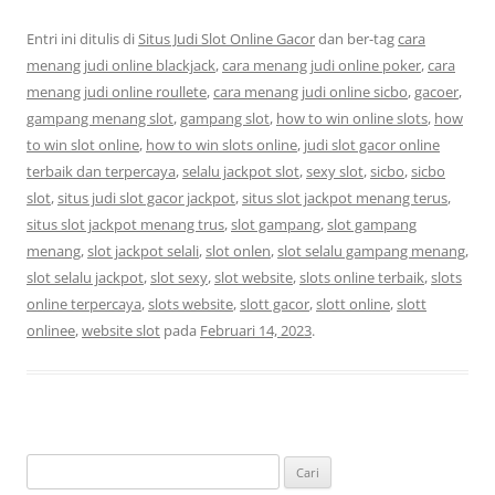
Entri ini ditulis di
Situs Judi Slot Online Gacor
dan ber-tag
cara
menang judi online blackjack
,
cara menang judi online poker
,
cara
menang judi online roullete
,
cara menang judi online sicbo
,
gacoer
,
gampang menang slot
,
gampang slot
,
how to win online slots
,
how
to win slot online
,
how to win slots online
,
judi slot gacor online
terbaik dan terpercaya
,
selalu jackpot slot
,
sexy slot
,
sicbo
,
sicbo
slot
,
situs judi slot gacor jackpot
,
situs slot jackpot menang terus
,
situs slot jackpot menang trus
,
slot gampang
,
slot gampang
menang
,
slot jackpot selali
,
slot onlen
,
slot selalu gampang menang
,
slot selalu jackpot
,
slot sexy
,
slot website
,
slots online terbaik
,
slots
online terpercaya
,
slots website
,
slott gacor
,
slott online
,
slott
onlinee
,
website slot
pada
Februari 14, 2023
.
Cari
untuk: