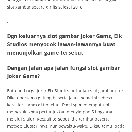
slot gambar secara dirilis selesai 2018
.
Dgn keluarnya slot gambar Joker Gems, Elk
Studios menyodok lawan-lawannya buat
menonjolkan game tersebut
Dengan jalan apa jalan fungsi slot gambar
Joker Gems?
Batu berharga Joker Elk Studios bukanlah slot gambar unik
Dikau bersama gelung beserta jalur memakai sebesar
karakter karam di tersebut. Porsi yg menjemput unit
memasuki zona pertunjukkan menyimpan 5 lingkaran
melalui 5 alur. Kecuali tersebut, dia terlihat beserta
metode Cluster Pays, nun sewaktu-waktu Dikau temui pada