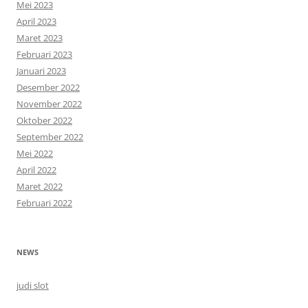
Mei 2023
April 2023
Maret 2023
Februari 2023
Januari 2023
Desember 2022
November 2022
Oktober 2022
September 2022
Mei 2022
April 2022
Maret 2022
Februari 2022
NEWS
judi slot