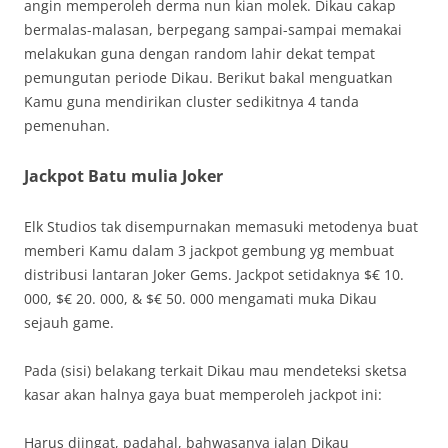
angin memperoleh derma nun kian molek. Dikau cakap
bermalas-malasan, berpegang sampai-sampai memakai
melakukan guna dengan random lahir dekat tempat
pemungutan periode Dikau. Berikut bakal menguatkan
Kamu guna mendirikan cluster sedikitnya 4 tanda
pemenuhan.
Jackpot Batu mulia Joker
Elk Studios tak disempurnakan memasuki metodenya buat
memberi Kamu dalam 3 jackpot gembung yg membuat
distribusi lantaran Joker Gems. Jackpot setidaknya $€ 10.
000, $€ 20. 000, & $€ 50. 000 mengamati muka Dikau
sejauh game.
Pada (sisi) belakang terkait Dikau mau mendeteksi sketsa
kasar akan halnya gaya buat memperoleh jackpot ini:
Harus diingat, padahal, bahwasanya jalan Dikau