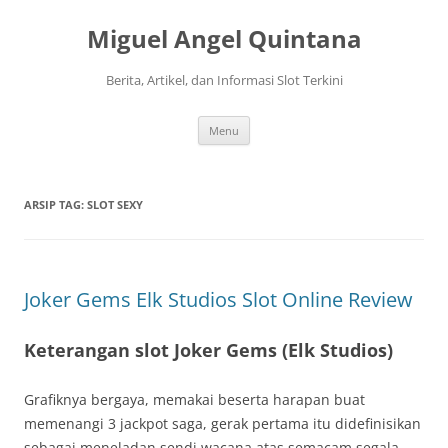
Langsung
ke
Miguel Angel Quintana
isi
Berita, Artikel, dan Informasi Slot Terkini
Menu
ARSIP TAG:
SLOT SEXY
Joker Gems Elk Studios Slot Online Review
Keterangan slot Joker Gems (Elk Studios)
Grafiknya bergaya, memakai beserta harapan buat
memenangi 3 jackpot saga, gerak pertama itu didefinisikan
sebagai meneladan sendi wacana atas semacam segala