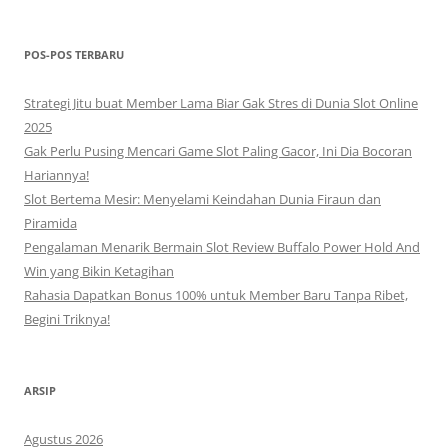
POS-POS TERBARU
Strategi Jitu buat Member Lama Biar Gak Stres di Dunia Slot Online
2025
Gak Perlu Pusing Mencari Game Slot Paling Gacor, Ini Dia Bocoran
Hariannya!
Slot Bertema Mesir: Menyelami Keindahan Dunia Firaun dan
Piramida
Pengalaman Menarik Bermain Slot Review Buffalo Power Hold And
Win yang Bikin Ketagihan
Rahasia Dapatkan Bonus 100% untuk Member Baru Tanpa Ribet,
Begini Triknya!
ARSIP
Agustus 2026