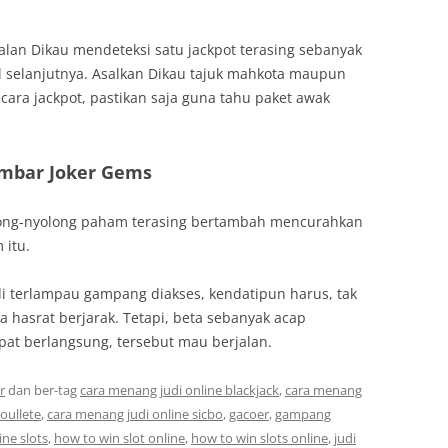
alan Dikau mendeteksi satu jackpot terasing sebanyak
 selanjutnya. Asalkan Dikau tajuk mahkota maupun
ara jackpot, pastikan saja guna tahu paket awak
ambar Joker Gems
ong-nyolong paham terasing bertambah mencurahkan
 itu.
adi terlampau gampang diakses, kendatipun harus, tak
asrat berjarak. Tetapi, beta sebanyak acap
at berlangsung, tersebut mau berjalan.
r
dan ber-tag
cara menang judi online blackjack
,
cara menang
oullete
,
cara menang judi online sicbo
,
gacoer
,
gampang
ine slots
,
how to win slot online
,
how to win slots online
,
judi