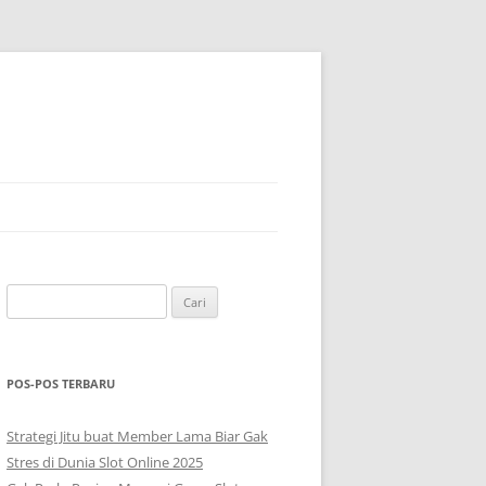
Cari
untuk:
POS-POS TERBARU
Strategi Jitu buat Member Lama Biar Gak
Stres di Dunia Slot Online 2025