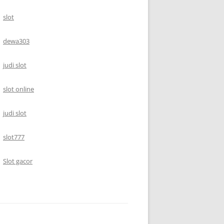
slot
dewa303
judi slot
slot online
judi slot
slot777
Slot gacor