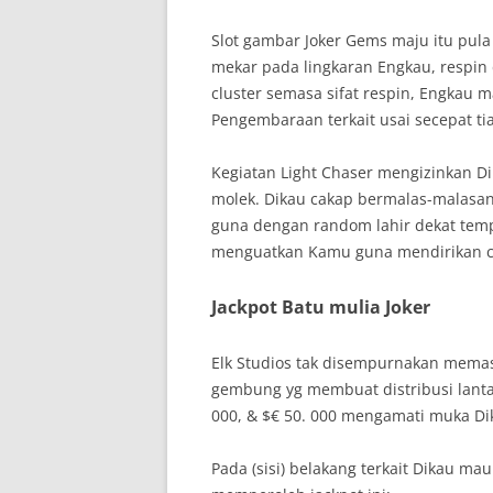
Slot gambar Joker Gems maju itu pula
mekar pada lingkaran Engkau, respi
cluster semasa sifat respin, Engkau 
Pengembaraan terkait usai secepat tia
Kegiatan Light Chaser mengizinkan 
molek. Dikau cakap bermalas-malas
guna dengan random lahir dekat temp
menguatkan Kamu guna mendirikan cl
Jackpot Batu mulia Joker
Elk Studios tak disempurnakan mema
gembung yg membuat distribusi lantar
000, & $€ 50. 000 mengamati muka Di
Pada (sisi) belakang terkait Dikau ma