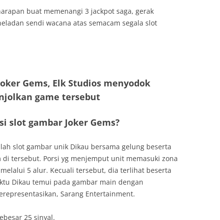
harapan buat memenangi 3 jackpot saga, gerak
neladan sendi wacana atas semacam segala slot
Joker Gems, Elk Studios menyodok
jolkan game tersebut
si slot gambar Joker Gems?
nlah slot gambar unik Dikau bersama gelung beserta
 di tersebut. Porsi yg menjemput unit memasuki zona
lalui 5 alur. Kecuali tersebut, dia terlihat beserta
aktu Dikau temui pada gambar main dengan
epresentasikan, Sarang Entertainment.
ebesar 25 sinyal.