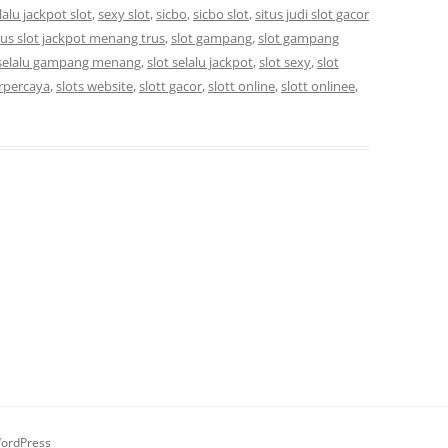
lalu jackpot slot
,
sexy slot
,
sicbo
,
sicbo slot
,
situs judi slot gacor
tus slot jackpot menang trus
,
slot gampang
,
slot gampang
 selalu gampang menang
,
slot selalu jackpot
,
slot sexy
,
slot
erpercaya
,
slots website
,
slott gacor
,
slott online
,
slott onlinee
,
ordPress