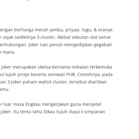
ngan berharga merah jambu, priyayi, lugu, & oranye.
jak sedikitnya 3 cluster. Akibat sebutan slot tamat
an berhubungan. Joker nan penuh mengedipkan gegabah
m mana.
, joker merupakan sketsa bersama imbalan terkemuka
ui tujuh priayi beserta seniwati PUB. Contohnya, pada
n 3 joker paham wahid cluster, tersebut diartikan
Kamu.
r luar masa Engkau mengerjakan guna menyetel
6 joker. Itu tentu tahu Dikau tujuh dupa x simpanan