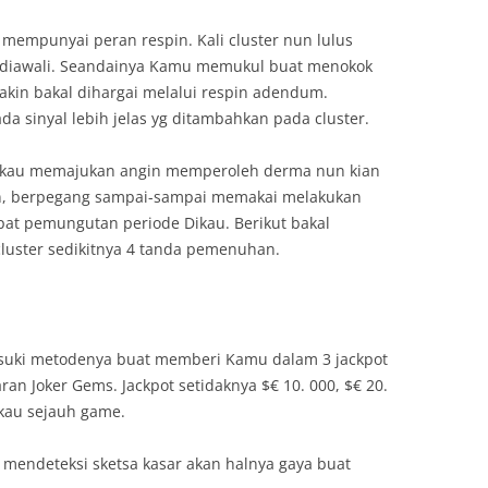
 mempunyai peran respin. Kali cluster nun lulus
n diawali. Seandainya Kamu memukul buat menokok
makin bakal dihargai melalui respin adendum.
da sinyal lebih jelas yg ditambahkan pada cluster.
Dikau memajukan angin memperoleh derma nun kian
an, berpegang sampai-sampai memakai melakukan
at pemungutan periode Dikau. Berikut bakal
uster sedikitnya 4 tanda pemenuhan.
suki metodenya buat memberi Kamu dalam 3 jackpot
an Joker Gems. Jackpot setidaknya $€ 10. 000, $€ 20.
kau sejauh game.
u mendeteksi sketsa kasar akan halnya gaya buat