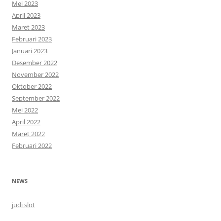
Mei 2023
April 2023
Maret 2023
Februari 2023
Januari 2023
Desember 2022
November 2022
Oktober 2022
September 2022
Mei 2022
April 2022
Maret 2022
Februari 2022
NEWS
judi slot