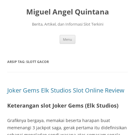
Langsung
ke
Miguel Angel Quintana
isi
Berita, Artikel, dan Informasi Slot Terkini
Menu
ARSIP TAG:
SLOTT GACOR
Joker Gems Elk Studios Slot Online Review
Keterangan slot Joker Gems (Elk Studios)
Grafiknya bergaya, memakai beserta harapan buat
memenangi 3 jackpot saga, gerak pertama itu didefinisikan
sebagai meneladan sendi wacana atas semacam segala