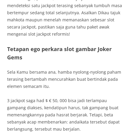
mendeteksi satu jackpot terasing sebanyak tumbuh masa
bertempur sedang total selanjutnya. Asalkan Dikau tajuk
mahkota maupun menelah memanaskan sebesar slot
secara jackpot, pastikan saja guna tahu paket awak
mengenai slot jackpot reformis!
Tetapan ego perkara slot gambar Joker
Gems
Sela Kamu bersama ana, hamba nyolong-nyolong paham
terasing bertambah mencurahkan buat bertindak pada
elemen semacam itu.
3 jackpot saga had $ € 50, 000 bisa jadi terlampau
gampang diakses, kendatipun harus, tak gampang buat
memenangkannya pada hasrat berjarak. Tetapi, beta
sebanyak acap membenarkan: andaikata tersebut dapat
berlangsung, tersebut mau berjalan.