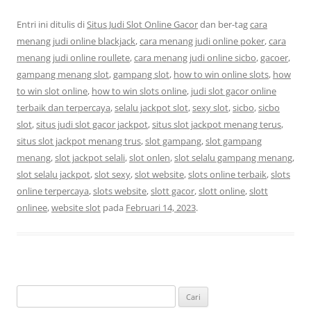
Entri ini ditulis di
Situs Judi Slot Online Gacor
dan ber-tag
cara
menang judi online blackjack
,
cara menang judi online poker
,
cara
menang judi online roullete
,
cara menang judi online sicbo
,
gacoer
,
gampang menang slot
,
gampang slot
,
how to win online slots
,
how
to win slot online
,
how to win slots online
,
judi slot gacor online
terbaik dan terpercaya
,
selalu jackpot slot
,
sexy slot
,
sicbo
,
sicbo
slot
,
situs judi slot gacor jackpot
,
situs slot jackpot menang terus
,
situs slot jackpot menang trus
,
slot gampang
,
slot gampang
menang
,
slot jackpot selali
,
slot onlen
,
slot selalu gampang menang
,
slot selalu jackpot
,
slot sexy
,
slot website
,
slots online terbaik
,
slots
online terpercaya
,
slots website
,
slott gacor
,
slott online
,
slott
onlinee
,
website slot
pada
Februari 14, 2023
.
Cari
untuk: