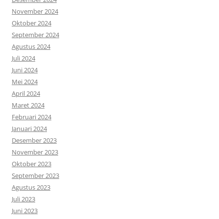
November 2024
Oktober 2024
September 2024
Agustus 2024
Juli 2024
Juni 2024
Mei 2024
April 2024
Maret 2024
Februari 2024
Januari 2024
Desember 2023
November 2023
Oktober 2023
September 2023
Agustus 2023
Juli 2023
Juni 2023