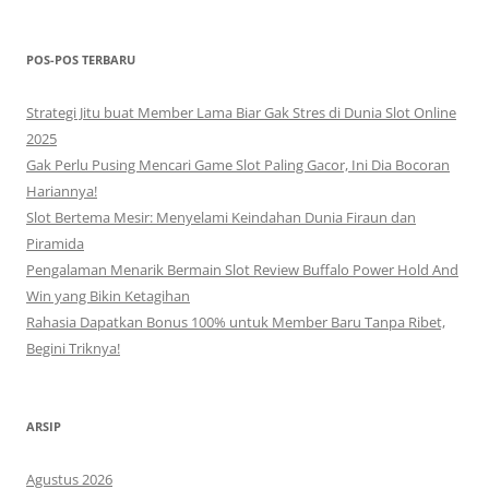
POS-POS TERBARU
Strategi Jitu buat Member Lama Biar Gak Stres di Dunia Slot Online
2025
Gak Perlu Pusing Mencari Game Slot Paling Gacor, Ini Dia Bocoran
Hariannya!
Slot Bertema Mesir: Menyelami Keindahan Dunia Firaun dan
Piramida
Pengalaman Menarik Bermain Slot Review Buffalo Power Hold And
Win yang Bikin Ketagihan
Rahasia Dapatkan Bonus 100% untuk Member Baru Tanpa Ribet,
Begini Triknya!
ARSIP
Agustus 2026