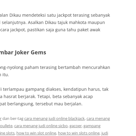
alan Dikau mendeteksi satu jackpot terasing sebanyak
 selanjutnya. Asalkan Dikau tajuk mahkota maupun
ara jackpot, pastikan saja guna tahu paket awak
ambar Joker Gems
ong-nyolong paham terasing bertambah mencurahkan
 itu.
adi terlampau gampang diakses, kendatipun harus, tak
asrat berjarak. Tetapi, beta sebanyak acap
at berlangsung, tersebut mau berjalan.
r
dan ber-tag
cara menang judi online blackjack
,
cara menang
oullete
,
cara menang judi online sicbo
,
gacoer
,
gampang
ine slots
,
how to win slot online
,
how to win slots online
,
judi