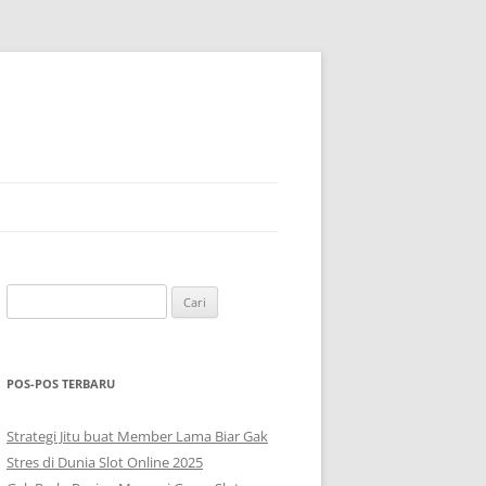
Cari
untuk:
POS-POS TERBARU
Strategi Jitu buat Member Lama Biar Gak
Stres di Dunia Slot Online 2025