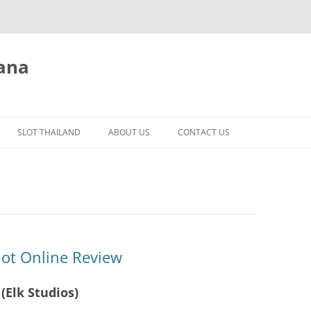
ana
SLOT THAILAND
ABOUT US
CONTACT US
lot Online Review
(Elk Studios)