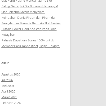
Gak Perlu Pusing Mencari Game Slot
Paling Gacor, Ini Dia Bocoran Hariannya!
Slot Bertema Mesir: Menyelami
Keindahan Dunia Firaun dan Piramida
Pengalaman Menarik Bermain Slot Review
Buffalo Power Hold And Win yang Bikin
Ketagihan
Rahasia Dapatkan Bonus 100% untuk
Member Baru Tanpa Ribet, Begini Triknya!
ARSIP
Agustus 2026
Juli 2026
Mei 2026
April 2026
Maret 2026
Februari 2026