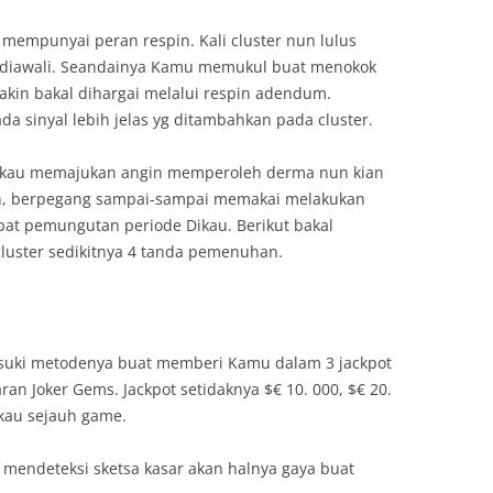
 mempunyai peran respin. Kali cluster nun lulus
n diawali. Seandainya Kamu memukul buat menokok
makin bakal dihargai melalui respin adendum.
da sinyal lebih jelas yg ditambahkan pada cluster.
Dikau memajukan angin memperoleh derma nun kian
an, berpegang sampai-sampai memakai melakukan
at pemungutan periode Dikau. Berikut bakal
uster sedikitnya 4 tanda pemenuhan.
suki metodenya buat memberi Kamu dalam 3 jackpot
an Joker Gems. Jackpot setidaknya $€ 10. 000, $€ 20.
kau sejauh game.
u mendeteksi sketsa kasar akan halnya gaya buat