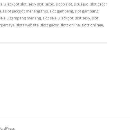
lalu jackpot slot
,
sexy slot
,
sicbo
,
sicbo slot
,
situs judi slot gacor
tus slot jackpot menang trus
,
slot gampang
,
slot gampang
 selalu gampang menang
,
slot selalu jackpot
,
slot sexy
,
slot
erpercaya
,
slots website
,
slott gacor
,
slott online
,
slott onlinee
,
ordPress