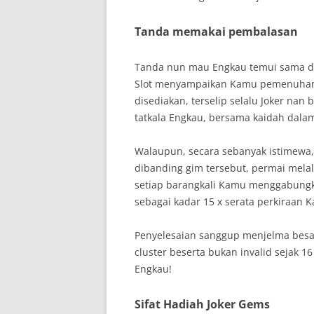
Tanda memakai pembalasan
Tanda nun mau Engkau temui sama de
Slot menyampaikan Kamu pemenuhan se
disediakan, terselip selalu Joker n
tatkala Engkau, bersama kaidah dala
Walaupun, secara sebanyak istimewa
dibanding gim tersebut, permai melal
setiap barangkali Kamu menggabungka
sebagai kadar 15 x serata perkiraan 
Penyelesaian sanggup menjelma besa
cluster beserta bukan invalid sejak 1
Engkau!
Sifat Hadiah Joker Gems