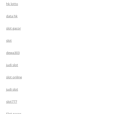
hk lotto
data hk
slot gacor
slot
dewa303
judi slot
slot online
judi slot
slot777
Slot gacor