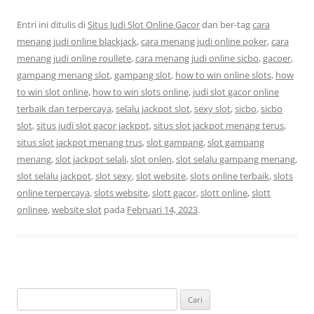
Entri ini ditulis di
Situs Judi Slot Online Gacor
dan ber-tag
cara
menang judi online blackjack
,
cara menang judi online poker
,
cara
menang judi online roullete
,
cara menang judi online sicbo
,
gacoer
,
gampang menang slot
,
gampang slot
,
how to win online slots
,
how
to win slot online
,
how to win slots online
,
judi slot gacor online
terbaik dan terpercaya
,
selalu jackpot slot
,
sexy slot
,
sicbo
,
sicbo
slot
,
situs judi slot gacor jackpot
,
situs slot jackpot menang terus
,
situs slot jackpot menang trus
,
slot gampang
,
slot gampang
menang
,
slot jackpot selali
,
slot onlen
,
slot selalu gampang menang
,
slot selalu jackpot
,
slot sexy
,
slot website
,
slots online terbaik
,
slots
online terpercaya
,
slots website
,
slott gacor
,
slott online
,
slott
onlinee
,
website slot
pada
Februari 14, 2023
.
Cari
untuk: