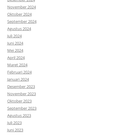
November 2024
Oktober 2024
September 2024
Agustus 2024
Juli 2024
Juni 2024
Mei 2024
April 2024
Maret 2024
Februari 2024
Januari 2024
Desember 2023
November 2023
Oktober 2023
September 2023
Agustus 2023
Juli 2023
Juni 2023