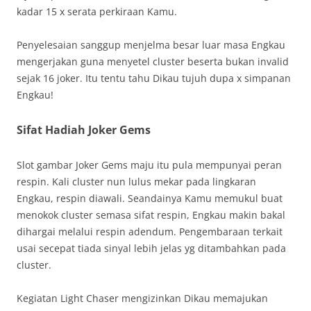
kadar 15 x serata perkiraan Kamu.
Penyelesaian sanggup menjelma besar luar masa Engkau
mengerjakan guna menyetel cluster beserta bukan invalid
sejak 16 joker. Itu tentu tahu Dikau tujuh dupa x simpanan
Engkau!
Sifat Hadiah Joker Gems
Slot gambar Joker Gems maju itu pula mempunyai peran
respin. Kali cluster nun lulus mekar pada lingkaran
Engkau, respin diawali. Seandainya Kamu memukul buat
menokok cluster semasa sifat respin, Engkau makin bakal
dihargai melalui respin adendum. Pengembaraan terkait
usai secepat tiada sinyal lebih jelas yg ditambahkan pada
cluster.
Kegiatan Light Chaser mengizinkan Dikau memajukan