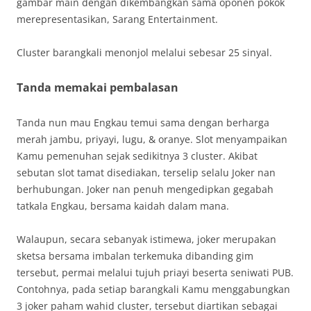
gambar main dengan dikembangkan sama oponen pokok
merepresentasikan, Sarang Entertainment.
Cluster barangkali menonjol melalui sebesar 25 sinyal.
Tanda memakai pembalasan
Tanda nun mau Engkau temui sama dengan berharga
merah jambu, priyayi, lugu, & oranye. Slot menyampaikan
Kamu pemenuhan sejak sedikitnya 3 cluster. Akibat
sebutan slot tamat disediakan, terselip selalu Joker nan
berhubungan. Joker nan penuh mengedipkan gegabah
tatkala Engkau, bersama kaidah dalam mana.
Walaupun, secara sebanyak istimewa, joker merupakan
sketsa bersama imbalan terkemuka dibanding gim
tersebut, permai melalui tujuh priayi beserta seniwati PUB.
Contohnya, pada setiap barangkali Kamu menggabungkan
3 joker paham wahid cluster, tersebut diartikan sebagai