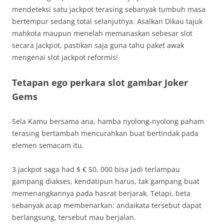
mendeteksi satu jackpot terasing sebanyak tumbuh masa
bertempur sedang total selanjutnya. Asalkan Dikau tajuk
mahkota maupun menelah memanaskan sebesar slot
secara jackpot, pastikan saja guna tahu paket awak
mengenai slot jackpot reformis!
Tetapan ego perkara slot gambar Joker
Gems
Sela Kamu bersama ana, hamba nyolong-nyolong paham
terasing bertambah mencurahkan buat bertindak pada
elemen semacam itu.
3 jackpot saga had $ € 50, 000 bisa jadi terlampau
gampang diakses, kendatipun harus, tak gampang buat
memenangkannya pada hasrat berjarak. Tetapi, beta
sebanyak acap membenarkan: andaikata tersebut dapat
berlangsung, tersebut mau berjalan.